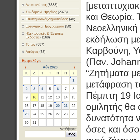
[μεταπτυχιακ
Ανακοινώσεις
(8688)
Συνέδρια & Ημερίδες
(2373)
και Θεωρία. 
Επιστημονικές Δημοσιεύσεις
(40)
Νεοελληνική 
Ερευνητικά Προγράμματα
(50)
Ηλεκτρονικές & Έντυπες
εκδήλωση με
Εκδόσεις
(1168)
Τύπος
(887)
Καρβούνη, Υ
Απόψεις
(38)
(Παν. Johan
Ημερολόγιο
Αύγ 2026
“Ζητήματα με
<
>
Κ
Δ
Τ
Τ
Π
Π
Σ
1
μετάφραση τ
2
3
4
5
6
7
8
Πέμπτη 19 Ι
9
10
11
12
13
14
15
ομιλητής θα 
16
17
18
19
20
21
22
23
24
25
26
27
28
29
δυνατότητα 
30
31
όσες και όσο
Αναζήτηση: