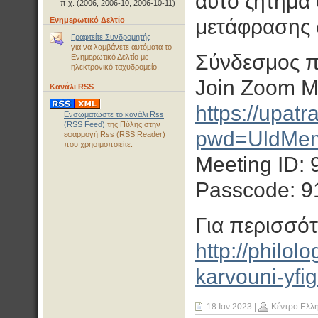
αυτό ζήτημα 
π.χ. (2006, 2006-10, 2006-10-11)
μετάφρασης 
Ενημερωτικό Δελτίο
Γραφτείτε Συνδρομητής
για να λαμβάνετε αυτόματα το
Σύνδεσμος 
Ενημερωτικό Δελτίο με
ηλεκτρονικό ταχυδρομείο.
Join Zoom M
Κανάλι RSS
https://upat
Ενσωματώστε το κανάλι Rss
(RSS Feed)
της Πύλης στην
pwd=UldMe
εφαρμογή Rss (RSS Reader)
που χρησιμοποιείτε.
Meeting ID:
Passcode: 9
Για περισσότ
http://philol
karvouni-yfigi
18 Ιαν 2023
|
Κέντρο Ελλ