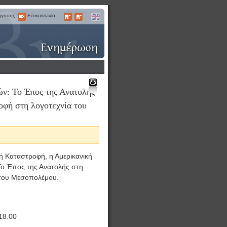
ήγησης
Επικοινωνία
Επικοινωνία
Μεγαλύτερα
Μικρότερα
English
Γράμματα
Γράμματα
ν: Το Έπος της Ανατολής
Εκτύπωση
φή στη λογοτεχνία του
ή Καταστροφή, η Αμερικανική
Το Έπος της Ανατολής στη
 του Μεσοπολέμου.
18.00