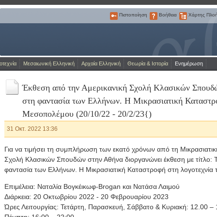
Πιστοποίηση
Βοήθεια
Χάρτης Πλο
Πιστοποίηση
Βοήθεια
Χάρτης
Πλοήγησης
Η Πύλη για την ελληνική γλώσσα
οτεχνία
Μεσαιωνική Ελληνική
Αρχαία Ελληνική
Θεωρία & Ιστορία
Ενημέρωση
Έκθεση από την Αμερικανική Σχολή Κλασικών Σπουδώ
στη φαντασία των Ελλήνων. Η Μικρασιατική Καταστρο
Μεσοπολέμου (20/10/22 - 20/2/23{)
31 Οκτ. 2022 13:36
Για να τιμήσει τη συμπλήρωση των εκατό χρόνων από τη Μικρασιατικ
Σχολή Κλασικών Σπουδών στην Αθήνα διοργανώνει έκθεση με τίτλο: 
φαντασία των Ελλήνων. Η Μικρασιατική Καταστροφή στη λογοτεχνία
Επιμέλεια: Ναταλία Βογκέικωφ-Brogan και Νατάσα Λαιμού
Διάρκεια: 20 Οκτωβρίου 2022 - 20 Φεβρουαρίου 2023
Ώρες Λειτουργίας: Τετάρτη, Παρασκευή, Σάββατο & Κυριακή: 12.00 – 