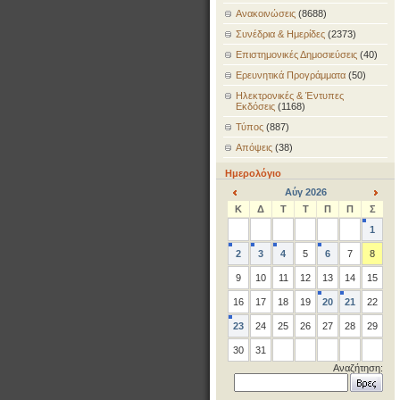
Ανακοινώσεις
(8688)
Συνέδρια & Ημερίδες
(2373)
Επιστημονικές Δημοσιεύσεις
(40)
Ερευνητικά Προγράμματα
(50)
Ηλεκτρονικές & Έντυπες
Εκδόσεις
(1168)
Τύπος
(887)
Απόψεις
(38)
Ημερολόγιο
Αύγ 2026
<
>
Κ
Δ
Τ
Τ
Π
Π
Σ
1
2
3
4
5
6
7
8
9
10
11
12
13
14
15
16
17
18
19
20
21
22
23
24
25
26
27
28
29
30
31
Αναζήτηση: