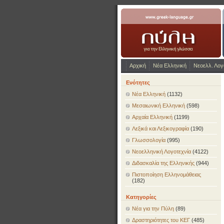
www.greek-language.gr
Αρχική
Νέα Ελληνική
Νεοελλ. Λογ
Ενότητες
Νέα Ελληνική
(1132)
Μεσαιωνική Ελληνική
(598)
Αρχαία Ελληνική
(1199)
Λεξικά και Λεξικογραφία
(190)
Γλωσσολογία
(995)
Νεοελληνική Λογοτεχνία
(4122)
Διδασκαλία της Ελληνικής
(944)
Πιστοποίηση Ελληνομάθειας
(182)
Κατηγορίες
Νέα για την Πύλη
(89)
Δραστηριότητες του ΚΕΓ
(485)