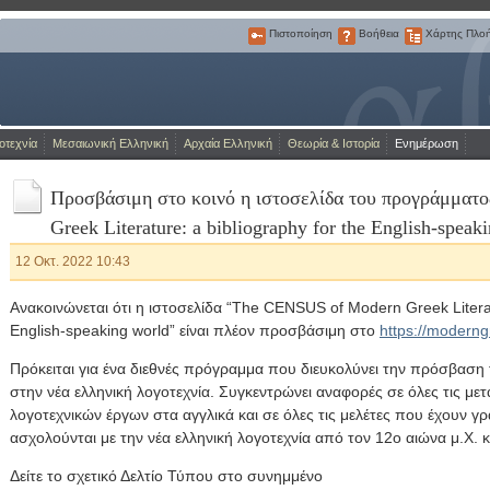
Πιστοποίηση
Βοήθεια
Χάρτης Πλο
Πιστοποίηση
Βοήθεια
Χάρτης
Πλοήγησης
Η Πύλη για την ελληνική γλώσσα
οτεχνία
Μεσαιωνική Ελληνική
Αρχαία Ελληνική
Θεωρία & Ιστορία
Ενημέρωση
Προσβάσιμη στο κοινό η ιστοσελίδα του προγράμμα
Greek Literature: a bibliography for the English-speak
12 Οκτ. 2022 10:43
Ανακοινώνεται ότι η ιστοσελίδα “The CENSUS of Modern Greek Literatu
English-speaking world” είναι πλέον προσβάσιμη στο
https://moderngr
Πρόκειται για ένα διεθνές πρόγραμμα που διευκολύνει την πρόσβασ
στην νέα ελληνική λογοτεχνία. Συγκεντρώνει αναφορές σε όλες τις με
λογοτεχνικών έργων στα αγγλικά και σε όλες τις μελέτες που έχουν γρ
ασχολούνται με την νέα ελληνική λογοτεχνία από τον 12ο αιώνα μ.Χ. κ
Δείτε το σχετικό Δελτίο Τύπου στο συνημμένο