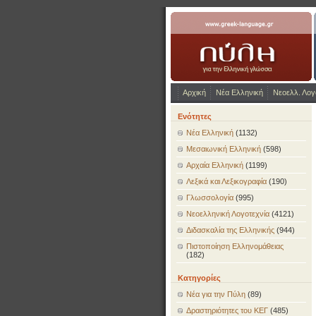
www.greek-language.gr
Αρχική
Νέα Ελληνική
Νεοελλ. Λογ
Ενότητες
Νέα Ελληνική
(1132)
Μεσαιωνική Ελληνική
(598)
Αρχαία Ελληνική
(1199)
Λεξικά και Λεξικογραφία
(190)
Γλωσσολογία
(995)
Νεοελληνική Λογοτεχνία
(4121)
Διδασκαλία της Ελληνικής
(944)
Πιστοποίηση Ελληνομάθειας
(182)
Κατηγορίες
Νέα για την Πύλη
(89)
Δραστηριότητες του ΚΕΓ
(485)