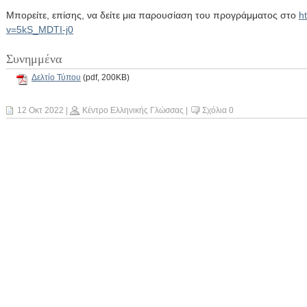
Μπορείτε, επίσης, να δείτε μια παρουσίαση του προγράμματος στο
h
v=5kS_MDTI-j0
Συνημμένα
Δελτίο Τύπου
(pdf, 200KB)
12 Οκτ 2022
|
Κέντρο Ελληνικής Γλώσσας
|
Σχόλια 0