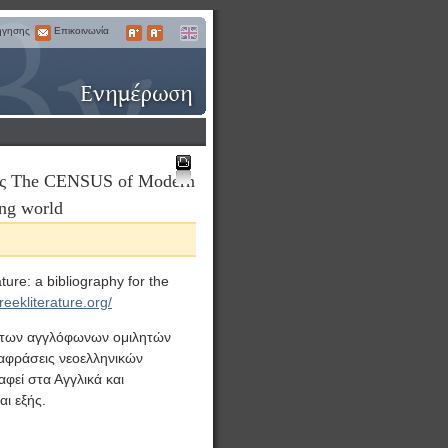
ήγησης
Επικοινωνία
Επικοινωνία
Μεγαλύτερα
Μικρότερα
English
Γράμματα
Γράμματα
τος The CENSUS of Modern
Εκτύπωση
ing world
re: a bibliography for the
eekliterature.org/
η των αγγλόφωνων ομιλητών
ταφράσεις νεοελληνικών
αφεί στα Αγγλικά και
αι εξής.