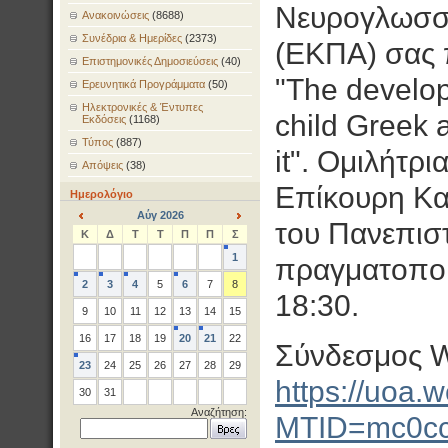
Νευρογλωσσο
Ανακοινώσεις
(8688)
Συνέδρια & Ημερίδες
(2373)
(ΕΚΠΑ) σας π
Επιστημονικές Δημοσιεύσεις
(40)
"The develop
Ερευνητικά Προγράμματα
(50)
Ηλεκτρονικές & Έντυπες
child Greek 
Εκδόσεις
(1168)
Τύπος
(887)
it". Ομιλήτρι
Απόψεις
(38)
Επίκουρη Κα
Ημερολόγιο
Αύγ 2026
του Πανεπιστ
<
>
Κ
Δ
Τ
Τ
Π
Π
Σ
1
πραγματοποι
2
3
4
5
6
7
8
18:30.
9
10
11
12
13
14
15
16
17
18
19
20
21
22
Σύνδεσμος 
23
24
25
26
27
28
29
https://uoa.
30
31
Αναζήτηση:
MTID=mc0cc