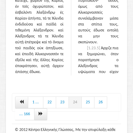
κατεῖχε, χωρίον τῆς Καρίας
πυρπολούν· όσους
ἐν τοῖς ὀχυρώτατον, καὶ
όμως από τους
ἐσβαλόντι Ἀλεξάνδρῳ ἐς
Αλικαρνασσείς
Καρίαν ἀπήντα, τά τε Ἄλινδα
συνελάμβαναν μέσα
ἐνδιδοῦσα καὶ παῖδά οἱ
στα σπίτια τους,
τιθεμένη Ἀλέξανδρον. καὶ
αυτούς έδωσε εντολή
Ἀλέξανδρος τά τε Ἄλινδα
να μην τους
αὐτῇ ἐπέτρεψε καὶ τὸ ὄνομα
σκοτώνουν.
τοῦ παιδὸς οὐκ ἀπηξίωσε,
[1.23.5]
Άρχιζε πια
καὶ ἐπειδὴ Ἁλικαρνασσόν τε
να ξημερώνει, όταν
ἐξεῖλε καὶ τῆς ἄλλης Καρίας
παρατήρησε ο
ἐπεκράτησεν, αὐτῇ ἄρχειν
Αλέξανδρος τα
ἁπάσης ἔδωκε.
υψώματα που είχαν
καταλάβει οι Πέρσες
και οι μισθοφόροι και
αποφάσισε να μην
επιχειρήσει την
πολιορκία τους·
1 ...
22
23
24
25
26
καταλάβαινε ότι μια
τέτοια επιχείρηση θα
... 166
τον καθυστερούσε πολύ
εξαιτίας της φυσικής
© 2012 Κέντρο Ελληνικής Γλώσσας, Με την επιφύλαξη κάθε
οχυρότητας των τόπων·