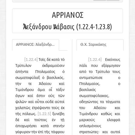
ΑΡΡΙΑΝΟΣ
Ἀλεξάνδρου Ἀνάβασις (1.22.4-1.23.8)
ΑΡΡΙΑΝΟΣ: Ἀλεξάνδρου Ἀνάβασις
Θ.Χ. Σαρικάκης
[1.22.4]
Τοῖς δὲ κατὰ τὸ
[1.22.4]
Εκείνους
Τρίπυλον ἐκδραμοῦσιν
πάλι που εξόρμησαν
ἀπήντα Πτολεμαῖος ὁ
από το Τρίπυλο τους
σωματοφύλαξ ὁ βασιλικός,
αντιμετώπισε ο
τήν τε Ἀδαίου καὶ
Πτολεμαίος, ο
Τιμάνδρου ἅμα οἷ τάξιν
βασιλικός
ἄγων καὶ ἔστιν οὓς τῶν
σωματοφύλακας,
ψιλῶν· καὶ οὗτοι οὐδὲ αὐτοὶ
οδηγώντας τα τάγματα
χαλεπῶς ἐτρέψαντο τοὺς ἐκ
του Αδαίου και
τῆς πόλεως.
[1.22.5]
ξυνέβη
Τιμάνδρου καθώς και
δὲ καὶ τούτοις ἐν τῇ
μερικούς ελαφρά
ἀποχωρήσει κατὰ στενὴν
οπλισμένους
γέφυραν τὴν ἐπὶ τῆς τάφρου
στρατιώτες· και αυτοί