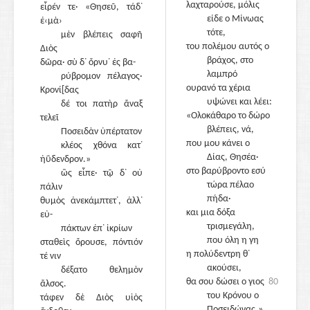
λαχταρούσε, μόλις
εἶρέν τε· «Θησεῦ, τάδ᾽
είδε ο Μίνωας
ἐ‹μὰ›
τότε,
μὲν βλέπεις σαφῆ
75
του πολέμου αυτός ο
Διὸς
βράχος, στο
δῶρα· σὺ δ᾽ ὄρνυ᾽ ἐς βα-
λαμπρό
ρύβρομον πέλαγος·
ουρανό τα χέρια
Κρονί[δας
υψώνει και λέει:
δέ τοι πατὴρ ἄναξ
«Ολοκάθαρο το δώρο
τελεῖ
βλέπεις, νά,
Ποσειδὰν ὑπέρτατον
που μου κάνει ο
κλέος χθόνα κατ᾽
80
Δίας, Θησέα·
ἠΰδενδρον.»
στο βαρύβροντο εσύ
ὣς εἶπε· τῷ δ᾽ οὐ
τώρα πέλαο
πάλιν
πήδα·
θυμὸς ἀνεκάμπτετ᾽, ἀλλ᾽
και μια δόξα
εὐ-
τρισμεγάλη,
πάκτων ἐπ᾽ ἰκρίων
που όλη η γη
σταθεὶς ὄρουσε, πόντιόν
η πολύδεντρη θ᾽
τέ νιν
ακούσει,
δέξατο θελημὸν
85
θα σου δώσει ο γιος
80
ἄλσος.
του Κρόνου ο
τάφεν δὲ Διὸς υἱὸς
Ποσειδώνας.»