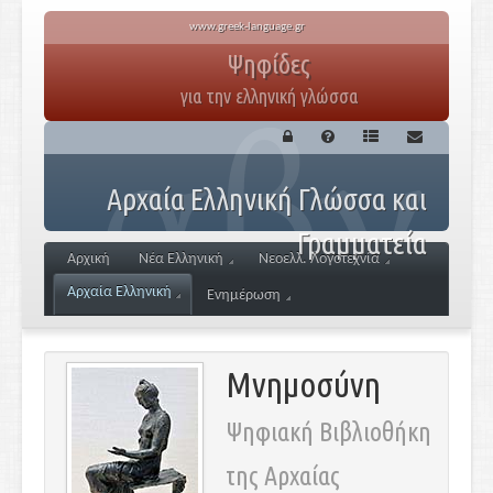
www.greek-language.gr
Ψηφίδες
για την ελληνική γλώσσα
Αρχαία Ελληνική Γλώσσα και
Γραμματεία
Αρχική
Νέα Ελληνική
Νεοελλ. Λογοτεχνία
Αρχαία Ελληνική
Ενημέρωση
Μνημοσύνη
Ψηφιακή Βιβλιοθήκη
της Αρχαίας