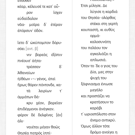
ἔνδοθεν
Έτσι μίλησε. Δε
κέαρ, κέλευσέ τε κατ᾽ οὖ-
λύγισε η καρδιά
ρον ἴσχεν
του Θησέα· ολόρθος
εὐδαίδαλον
στέκει στη γερτή
νᾶα· μοῖρα δ᾽ ἑτέραν
κουπαστή, κι ευθύς
ἐπόρσυν᾽ ὁδόν.
ορμά·
καλοσυνάτη
ἵετο δ᾽ ὠκύπομπον δόρυ·
90
του πελάου τον
σόει
[αντ. β]
αγκαλιάζει η
νιν βορεὰς ἐξόπιν
απλωσιά.
πνέουσ᾽ ἀήτα·
Όταν το ᾽δε ο γιος του
τρέσσαν δ᾽
Δία, μες στην
Ἀθαναίων
ψυχή του
ἠϊθέων ‹–› γένος, ἐπεὶ
ξάφνιασμα ένιωσε
ἥρως θόρεν πόντονδε, κα-
μεγάλο
τὰ λειρίων τ᾽
95
και προστάζει να
ὀμμάτων δά-
κρατήσουν το
κρυ χέον, βαρεῖαν
καράβι
ἐπιδέγμενοι ἀνάγκαν.
τ᾽ ωριοστόλιστο στον
φέρον δὲ δελφῖνες {ἐν}
άνεμο αντικρύ.
ἁλι-
Όμως άλλον τότε
ναιέται μέγαν θοῶς
δρόμο ανοίγει η
Θησέα πατρὸς ἱππί-