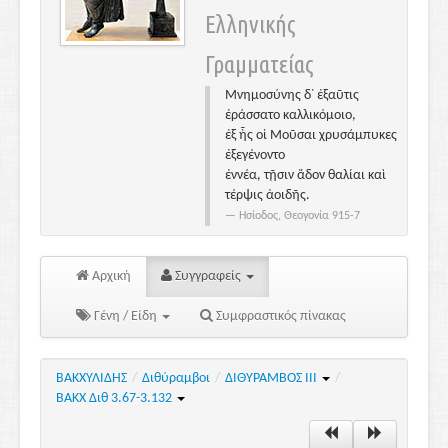
Ελληνικής
Γραμματείας
Μνημοσύνης δ᾽ ἐξαῦτις
ἐράσσατο καλλικόμοιο,
ἐξ ἧς οἱ Μοῦσαι χρυσάμπυκες
ἐξεγένοντο
ἐννέα, τῇσιν ἅδον θαλίαι καὶ
τέρψις ἀοιδῆς.
Ησίοδος, Θεογονία 915-7
Αρχική
Συγγραφείς
Γένη / Είδη
Συμφραστικός πίνακας
ΒΑΚΧΥΛΙΔΗΣ
/
Διθύραμβοι
/
ΔΙΘΥΡΑΜΒΟΣ IΙI
/
ΒΑΚΧ Διθ 3.67-3.132