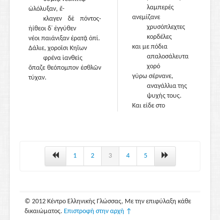
λαμπερές
ὠλόλυξαν, ἔ-
ανεμίζανε
κλαγεν δὲ πόντος·
χρυσόπλεχτες
ἠίθεοι δ᾽ ἐγγύθεν
κορδέλες
νέοι παιάνιξαν ἐρατᾷ ὀπί.
και με πόδια
Δάλιε, χοροῖσι Κηΐων
130
απαλοσάλευτα
φρένα ἰανθεὶς
χορό
ὄπαζε θεόπομπον ἐσθλῶν
γύρω σέρνανε,
τύχαν.
αναγάλλια της
ψυχής τους.
Και είδε στο
θαυμάσιο σπίτι
τη σεβάσμια
110
γελαδόματη
Αμφιτρίτη,
του πατέρα του
1
2
3
4
5
γυναίκα
αγαπητή.
Μ᾽ ένα ντύμα
πορφυρό τον
© 2012 Κέντρο Ελληνικής Γλώσσας, Με την επιφύλαξη κάθε
ντύνει εκείνη.
δικαιώματος.
Επιστροφή στην αρχή ↑