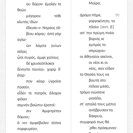
Μοίρα.
ου δόμον· ἔμολέν τε
100
θεῶν
Δρόμο πήρε,
90
μέγαρον. τόθι
γοργοκίνητο, το
κλυτὰς ἰδὼν
πλοίο·
[αντ. β]
ἔδεισε‹ν› Νηρέος ὀλ-
απ᾽ την πρύμη πνέει
βίου κόρας· ἀπὸ γὰρ
βοριάς κι
ἀγλα-
εμπρός το
ῶν λάμπε γυίων
σπρώχνει·
σέλας
οι Αθηναίοι εκείνοι,
ὧτε πυρός, ἀμφὶ χαίταις
105
οι νέοι κι οι
δὲ χρυσεόπλοκοι
νέες, σαν είδαν
δίνηντο ταινίαι· χορῷ δ᾽
το Θησέα τους να
ἔτερ-
βουτά στο
πον κέαρ ὑγροῖσι
πέλαο μέσα,
ποσσίν.
τρόμο νιώσανε
εἶδέν τε πατρὸς ἄλοχον
μεγάλο,
φίλαν
στ᾽ απαλά τους μάτια
σεμνὰν βοῶπιν ἐρατοῖ-
110
ανάβρυσαν τα
σιν Ἀμφιτρίταν
δάκρυα,
δόμοις·
συμφορά πως θά
ἅ νιν ἀμφέβαλεν ἀϊόνα
᾽ρθει πρόσμεναν
πορφυρέαν,