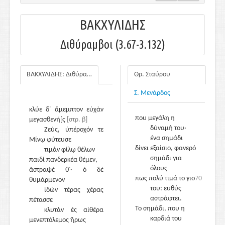
ΒΑΚΧΥΛΙΔΗΣ
Διθύραμβοι (3.67-3.132)
ΒΑΚΧΥΛΙΔΗΣ: Διθύραμβοι
Θρ. Σταύρου
Πρόθυμ᾽ άκουσε τη
Σ. Μενάρδος
δέηση τούτη ο
Δίας,
[στρ. β]
κλύε δ᾽ ἄμεμπτον εὐχὰν
που μεγάλη η
μεγασθενὴ[ς
[στρ. β]
δύναμή του·
Ζεύς, ὑπέροχόν τε
ένα σημάδι
Μίνῳ φύτευσε
δίνει εξαίσιο, φανερό
τιμὰν φίλῳ θέλων
σημάδι για
παιδὶ πανδερκέα θέμεν,
70
όλους
ἄστραψέ θ᾽· ὁ δὲ
πως πολύ τιμά το γιο
70
θυμάρμενον
του: ευθύς
ἰδὼν τέρας χέρας
αστράφτει.
πέτασσε
Το σημάδι, που η
κλυτὰν ἐς αἰθέρα
καρδιά του
μενεπτόλεμος ἥρως