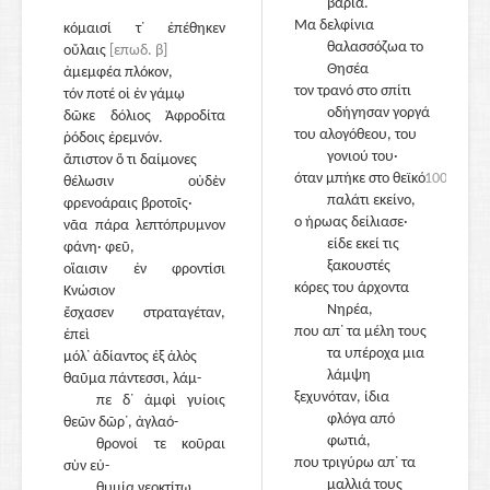
βαριά.
Μα δελφίνια
κόμαισί τ᾽ ἐπέθηκεν
θαλασσόζωα το
οὔλαις
[επωδ. β]
Θησέα
ἀμεμφέα πλόκον,
τον τρανό στο σπίτι
τόν ποτέ οἱ ἐν γάμῳ
115
οδήγησαν γοργά
δῶκε δόλιος Ἀφροδίτα
του αλογόθεου, του
ῥόδοις ἐρεμνόν.
γονιού του·
ἄπιστον ὅ τι δαίμονες
όταν μπήκε στο θεϊκό
100
θέλωσιν οὐδὲν
παλάτι εκείνο,
φρενοάραις βροτοῖς·
ο ήρωας δείλιασε·
νᾶα πάρα λεπτόπρυμνον
είδε εκεί τις
φάνη· φεῦ,
ξακουστές
οἵαισιν ἐν φροντίσι
120
κόρες του άρχοντα
Κνώσιον
Νηρέα,
ἔσχασεν στραταγέταν,
που απ᾽ τα μέλη τους
ἐπεὶ
τα υπέροχα μια
μόλ᾽ ἀδίαντος ἐξ ἁλὸς
λάμψη
θαῦμα πάντεσσι, λάμ-
ξεχυνόταν, ίδια
πε δ᾽ ἀμφὶ γυίοις
φλόγα από
θεῶν δῶρ᾽, ἀγλαό-
φωτιά,
θρονοί τε κοῦραι
125
που τριγύρω απ᾽ τα
σὺν εὐ-
μαλλιά τους
θυμίᾳ νεοκτίτῳ