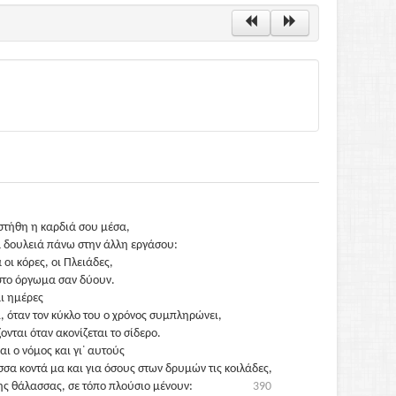
στήθη η καρδιά σου μέσα,
μια δουλειά πάνω στην άλλη εργάσου:
οι κόρες, οι Πλειάδες,
 στο όργωμα σαν δύουν.
ι ημέρες
ι, όταν τον κύκλο του ο χρόνος συμπληρώνει,
νται όταν ακονίζεται το σίδερο.
ι ο νόμος και γι᾽ αυτούς
σα κοντά μα και για όσους στων δρυμών τις κοιλάδες,
ης θάλασσας, σε τόπο πλούσιο μένουν:
390