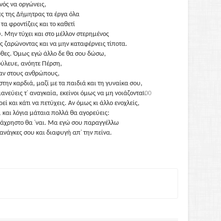
νός να οργώνεις,
θες της Δήμητρας τα έργα όλα
τα φροντίζεις και το καθετί
υ. Μην τύχει και στο μέλλον στερημένος
ίς ζαρώνοντας και να μην καταφέρνεις τίποτα.
ήρθες. Όμως εγώ άλλο δε θα σου δώσω,
ούλευε, ανόητε Πέρση,
σαν στους ανθρώπους,
στην καρδιά, μαζί με τα παιδιά και τη γυναίκα σου,
ιανεύεις τ᾽ αναγκαία, εκείνοι όμως να μη νοιάζονται.
400
εί και κάτι να πετύχεις. Αν όμως κι άλλο ενοχλείς,
, και λόγια μάταια πολλά θα αγορεύεις:
ι άχρηστο θα ᾽ναι. Μα εγώ σου παραγγέλλω
 ανάγκες σου και διαφυγή απ᾽ την πείνα.