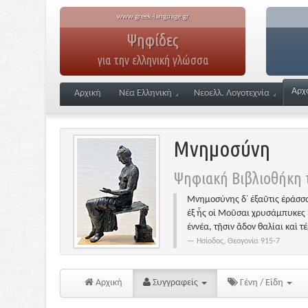
www.greek-language.gr
Ψηφίδες
για την ελληνική γλώσσα
Αρχ
Αρχική
Νέα Ελληνική
Νεοελλ. Λογοτεχνία
Μνημοσύνη
Ψηφιακή Βιβλιοθήκη τ
Μνημοσύνης δ᾽ ἐξαῦτις ἐράσσα
ἐξ ἧς οἱ Μοῦσαι χρυσάμπυκες 
ἐννέα, τῇσιν ἅδον θαλίαι καὶ τ
Ησίοδος, Θεογονία 915-7
Αρχική
Συγγραφείς
Γένη / Είδη