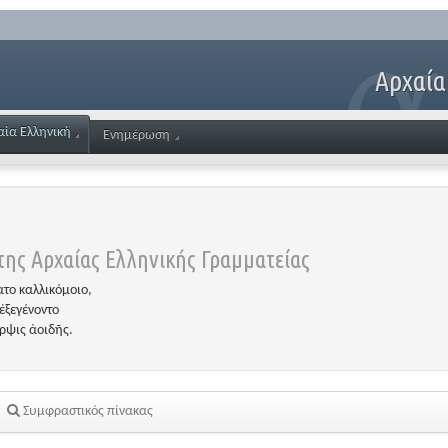
Αρχαία
αία Ελληνική
Ενημέρωση
ης Αρχαίας Ελληνικής Γραμματείας
το καλλικόμοιο,
ἐξεγένοντο
έρψις ἀοιδῆς.
Συμφραστικός πίνακας