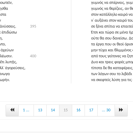
βοωτεῖν,
γυμνός να σπέρνεις, γυμ
λῃσθα
γυμνός να θερίζεις, αν 
αστα
στον κατάλληλο καιρό να 
ν
ν᾽ αυξάνει στον καιρό το
ἀνύσσεις.
395
σε ξένα σπίτια να επαιτε
ὐκ ἐπιδώσω
Έτσι και τώρα σε μένα 
η,
ούτε θα σου δανείσω. Δ
ντο,
τα έργα που οι θεοί όρι
ν ἀχεύων
μην τύχει και θλιμμένος 
ελέωσιν.
400
από τους γείτονες να ζητ
 ἔτι λυπῇς,
Δυο και τρεις φορές μπορ
λλ᾽ ἀγορεύσεις,
τίποτα δε θα καταφέρεις
 ἄνωγα
των λόγων σου το λιβάδ
εωρήν.
να σκεφτείς λύση για τις
1 ...
13
14
15
16
17
... 30