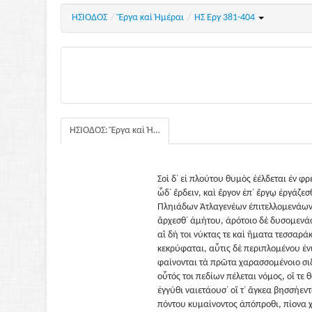
ΗΣΙΟΔΟΣ
/
Ἔργα καὶ Ἡμέραι
/
ΗΣ Εργ 381-404
ΗΣΙΟΔΟΣ: Ἔργα καὶ Ἡμέραι
Σοὶ δ᾽ εἰ πλούτου θυμὸς ἐέλδεται ἐν φρε
ὧδ᾽ ἔρδειν, καὶ ἔργον ἐπ᾽ ἔργῳ ἐργάζεσ
Πληιάδων Ἀτλαγενέων ἐπιτελλομενάω
ἄρχεσθ᾽ ἀμήτου, ἀρότοιο δὲ δυσομενά
αἳ δή τοι νύκτας τε καὶ ἤματα τεσσαρά
κεκρύφαται, αὖτις δὲ περιπλομένου ἐ
φαίνονται τὰ πρῶτα χαρασσομένοιο σι
οὗτός τοι πεδίων πέλεται νόμος, οἵ τε
ἐγγύθι ναιετάουσ᾽ οἵ τ᾽ ἄγκεα βησσήεν
πόντου κυμαίνοντος ἀπόπροθι, πίονα 