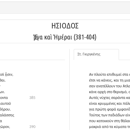
ΗΣΙΟΔΟΣ
Ἔργα καὶ Ἡμέραι (381-404)
Στ. Γκιργκένης
σὶ ᾗσιν,
Αν πλούτο επιθυμεί στα 
θαι.
έτσι να κάνεις, και τη 
ν
σαν ανατέλλουν του Άτλα 
ων.
κάνε αρχή στο θερισμό,
κοντα
385
Αυτές νύχτες σαράντα κα
νιαυτοῦ
είναι κρυμμένες και πάλ
δήρου.
για πρώτη φορά εμφανίζο
 θαλάσσης
Τούτος των πεδιάδων είνα
τα
που κατοικούν στη θάλασ
χῶρον,
390
μακριά από τα κύματα τ