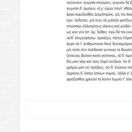
ναίουσιν· γυμνὸν σπείρειν, γυμνὸν δὲ 
γυμνὸν δ᾽ ἀμάειν, εἴ χ᾽ ὥρια πάντ᾽ ἐθέ
ἔργα κομίζεσθαι Δημήτερος, ὥς τοι ἕκ
ὥρι᾽ ἀέξηται, μή πως τὰ μέταζε χατίζω
πτώσσῃς ἀλλοτρίους οἴκους καὶ μηδὲν 
ὡς καὶ νῦν ἐπ᾽ ἔμ᾽ ἦλθες· ἐγὼ δέ τοι ο
οὐδ᾽ ἐπιμετρήσω· ἐργάζεο, νήπιε Πέρσ
ἔργα τά τ᾽ ἀνθρώποισι θεοὶ διετεκμήρα
μή ποτε σὺν παίδεσσι γυναικί τε θυμὸ
ζητεύῃς βίοτον κατὰ γείτονας, οἳ δ᾽ ἀμ
δὶς μὲν γὰρ καὶ τρὶς τάχα τεύξεαι· ἢν δ᾽
χρῆμα μὲν οὐ πρήξεις, σὺ δ᾽ ἐτώσια πό
ἀχρεῖος δ᾽ ἔσται ἐπέων νομός. ἀλλά σ᾽
φράζεσθαι χρειῶν τε λύσιν λιμοῦ τ᾽ ἀλ