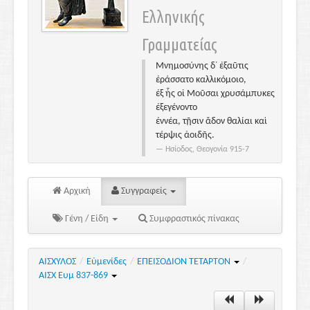
Ελληνικής
Γραμματείας
Μνημοσύνης δ᾽ ἐξαῦτις
ἐράσσατο καλλικόμοιο,
ἐξ ἧς οἱ Μοῦσαι χρυσάμπυκες
ἐξεγένοντο
ἐννέα, τῇσιν ἅδον θαλίαι καὶ
τέρψις ἀοιδῆς.
Ησίοδος, Θεογονία 915-7
Αρχική
Συγγραφείς
Γένη / Είδη
Συμφραστικός πίνακας
ΑΙΣΧΥΛΟΣ
/
Εὐμενίδες
/
ΕΠΕΙΣΟΔΙΟΝ ΤΕΤΑΡΤΟΝ
/
ΑΙΣΧ Ευμ 837-869