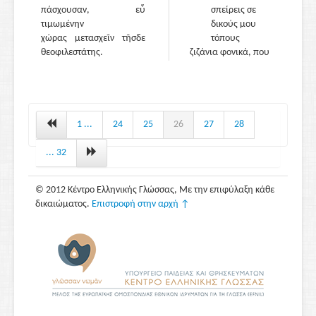
πάσχουσαν, εὖ
σπείρεις σε
τιμωμένην
δικούς μου
χώρας μετασχεῖν τῆσδε
τόπους
θεοφιλεστάτης.
ζιζάνια φονικά, που
τα σπλάχνα
ρημάζουν
των νέων και με
860
χωρίς κρασί
τους
1 ...
24
25
26
27
28
ξεφρενώνουν,
μηδέ φωτιές μες
... 32
στου λαού μου
συδαυλίζεις,
© 2012 Κέντρο Ελληνικής Γλώσσας, Με την επιφύλαξη κάθε
σαν να ᾽ν᾽ κοκόρια, τις
δικαιώματος.
Επιστροφή στην αρχή ↑
καρδιές κι
αμάχη στήσεις,
που άγρια να
πολεμούν
αδέρφια με τ᾽
αδέρφια·
με τους απ᾽ έξω ας
είν᾽ ο πόλεμος,