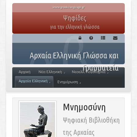
www.greek-language.gr
Ψηφίδες
για την ελληνική γλώσσα
Αρχαία Ελληνική Γλώσσα και
Γραμματεία
Αρχική
Νέα Ελληνική
Νεοελλ. Λογοτεχνία
Αρχαία Ελληνική
Ενημέρωση
Μνημοσύνη
Ψηφιακή Βιβλιοθήκη
της Αρχαίας