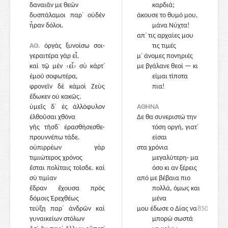
δαναιᾶν με θεῶν
καρδιά;
δυσπάλαμοι παρ᾽ οὐδὲν
άκουσε το θυμό μου,
ἦραν δόλοι.
μάνα Νύχτα!
απ᾽ τις αρχαίες μου
ΑΘ.
ὀργὰς ξυνοίσω σοι·
τις τιμές
γεραιτέρα γὰρ εἶ.
μ᾽ άνομες πονηριές
καὶ τῷ μὲν ‹εἶ› σὺ κάρτ᾽
με βγάλανε θεοί — κι
ἐμοῦ σοφωτέρα,
είμαι τίποτα
φρονεῖν δὲ κἀμοὶ Ζεὺς
850
πια!
ἔδωκεν οὐ κακῶς.
ὑμεῖς δ᾽ ἐς ἀλλόφυλον
ΑΘΗΝΑ
ἐλθοῦσαι χθόνα
Δε θα συνεριστώ την
γῆς τῆσδ᾽ ἐρασθήσεσθε·
τόση οργή, γιατ᾽
προυννέπω τάδε.
είσαι
οὑπιρρέων γὰρ
στα χρόνια
τιμιώτερος χρόνος
μεγαλύτερη· μα
ἔσται πολίταις τοῖσδε. καὶ
όσο κι αν ξέρεις
σὺ τιμίαν
από με βέβαια πιο
ἕδραν ἔχουσα πρὸς
855
πολλά, όμως και
δόμοις Ἐρεχθέως
μένα
τεύξῃ παρ᾽ ἀνδρῶν καὶ
μου έδωσε ο Δίας να
850
γυναικείων στόλων
μπορώ σωστά