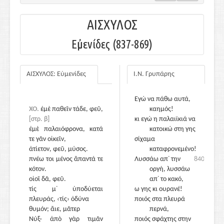
ΑΙΣΧΥΛΟΣ
Εὐμενίδες (837-869)
ΑΙΣΧΥΛΟΣ: Εὐμενίδες
Ι.Ν. Γρυπάρης
ΧΟΡΟΣ
Εγώ να πάθω αυτά,
ΧΟ.
ἐμὲ παθεῖν τάδε, φεῦ,
καημός!
[στρ. β]
κι εγώ η παλαιϊκιά να
ἐμὲ παλαιόφρονα, κατά
κατοικώ στη γης
τε γᾶν οἰκεῖν,
σίχαμα
ἀτίετον, φεῦ, μύσος.
καταφρονεμένο!
πνέω τοι μένος ἅπαντά τε
840
Λυσσάω απ᾽ την
840
κότον.
οργή, λυσσάω
οἰοῖ δᾶ, φεῦ.
απ᾽ το κακό,
τίς μ᾽ ὑποδύεται
ω γης κι ουρανέ!
πλευράς, ‹τίς› ὀδύνα
ποιός στα πλευρά
θυμόν; ἄιε, μᾶτερ
περνά,
Νύξ· ἀπὸ γὰρ τιμᾶν
845
ποιός σφάχτης στην