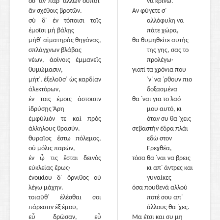
ὅσ᾽ ἂν παρ᾽ ἄλλων οὔποτ᾽
να κρίνω.
ἂν σχέθοις βροτῶν.
Αν φύγετε σ᾽
σὺ δ᾽ ἐν τόποισι τοῖς
αλλόφυλη να
ἐμοῖσι μὴ βάλῃς
πάτε χώρα,
μήθ᾽ αἱματηρὰς θηγάνας,
θα θυμηθείτε αυτής
σπλάγχνων βλάβας
της γης, σας το
νέων, ἀοίνοις ἐμμανεῖς
860
προλέγω·
θυμώμασιν,
γιατί τα χρόνια που
μήτ᾽, ἐξελοῦσ᾽ ὡς καρδίαν
᾽ν᾽ να ᾽ρθουν πιο
ἀλεκτόρων,
δοξασμένα
ἐν τοῖς ἐμοῖς ἀστοῖσιν
θα ᾽ναι για το λαό
ἱδρύσῃς Ἄρη
μου αυτό, κι
ἐμφύλιόν τε καὶ πρὸς
όταν συ θα ᾽χεις
ἀλλήλους θρασύν.
σεβαστήν έδρα πλάι
θυραῖος ἔστω πόλεμος,
εδώ στον
οὐ μόλις παρών,
Ερεχθέα,
ἐν ᾧ τις ἔσται δεινὸς
865
τόσα θα ᾽ναι να βρεις
εὐκλείας ἔρως·
κι απ᾽ άντρες και
ἐνοικίου δ᾽ ὄρνιθος οὐ
γυναίκες
λέγω μάχην.
όσα πουθενά αλλού
τοιαῦθ᾽ ἑλέσθαι σοι
ποτέ σου απ᾽
πάρεστιν ἐξ ἐμοῦ,
άλλους θα ᾽χες.
εὖ δρῶσαν, εὖ
Μα έτσι και συ μη