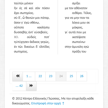
ταὐτῶι μένειν
σμίξει
ἣν ἐς σὲ καὶ σὸν πόσιν
με τον αθάνατον
ἔχει σωτηρίας.
αιθέρα. Τέλος,
σὺ δ᾽, ὦ θανών μοι πάτερ,
για να μην παν τα
ὅσον γ᾽ ἐγὼ σθένω,
λόγια μου σε
οὔποτε κεκλήσηι
μάκρος,
δυσσεβὴς ἀντ᾽ εὐσεβοῦς.
γι᾽ αυτά που με
ΧΟ.
οὐδείς ποτ᾽
1030
ικετέψατε
ηὐτύχησεν ἔκδικος γεγώς,
σωπαίνω·
ἐν τῶι δικαίωι δ᾽ ἐλπίδες
στην άμυαλη εγώ
σωτηρίας.
πράξη του
αδερφού μου
δεν γίνομαι βοηθός.
Ωφέλεια θα βρει
μεγάλη, κι ας μη
1020
φαίνεται έτσι,
1 ...
22
23
24
25
26
αν θα ᾽ναι
ξανά καλός αντί
... 42
ασεβής.
Κοιτάχτε
© 2012 Κέντρο Ελληνικής Γλώσσας, Με την επιφύλαξη κάθε
να βρείτε κάποια
δικαιώματος.
Επιστροφή στην αρχή ↑
λύση στο φευγιό