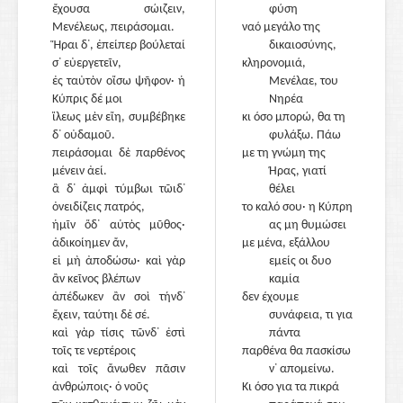
ἔχουσα σώιζειν,
φύση
Μενέλεως, πειράσομαι.
ναό μεγάλο της
Ἥραι δ᾽, ἐπείπερ βούλεταί
1005
δικαιοσύνης,
σ᾽ εὐεργετεῖν,
κληρονομιά,
ἐς ταὐτὸν οἴσω ψῆφον· ἡ
Μενέλαε, του
Κύπρις δέ μοι
Νηρέα
ἵλεως μὲν εἴη, συμβέβηκε
κι όσο μπορώ, θα τη
δ᾽ οὐδαμοῦ.
φυλάξω. Πάω
πειράσομαι δὲ παρθένος
με τη γνώμη της
μένειν ἀεί.
Ήρας, γιατί
ἃ δ᾽ ἀμφὶ τύμβωι τῶιδ᾽
θέλει
ὀνειδίζεις πατρός,
το καλό σου· η Κύπρη
ἡμῖν ὅδ᾽ αὑτὸς μῦθος·
1010
ας μη θυμώσει
ἀδικοίημεν ἄν,
με μένα, εξάλλου
εἰ μὴ ἀποδώσω· καὶ γὰρ
εμείς οι δυο
ἂν κεῖνος βλέπων
καμία
ἀπέδωκεν ἂν σοὶ τήνδ᾽
δεν έχουμε
ἔχειν, ταύτηι δὲ σέ.
συνάφεια, τι για
καὶ γὰρ τίσις τῶνδ᾽ ἐστὶ
πάντα
τοῖς τε νερτέροις
παρθένα θα πασκίσω
καὶ τοῖς ἄνωθεν πᾶσιν
ν᾽ απομείνω.
ἀνθρώποις· ὁ νοῦς
Κι όσο για τα πικρά