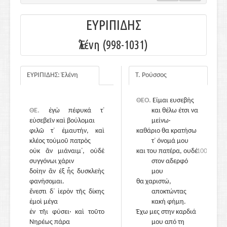
ΕΥΡΙΠΙΔΗΣ
Ἑλένη (998-1031)
ΕΥΡΙΠΙΔΗΣ: Ἑλένη
Τ. Ρούσσος
ΘΕΟ.
Είμαι ευσεβής
ΘΕ.
ἐγὼ πέφυκά τ᾽
και θέλω έτσι να
εὐσεβεῖν καὶ βούλομαι
μείνω·
φιλῶ τ᾽ ἐμαυτήν, καὶ
καθάριο θα κρατήσω
κλέος τοὐμοῦ πατρὸς
τ᾽ όνομά μου
οὐκ ἂν μιάναιμ᾽, οὐδὲ
1000
και του πατέρα, ουδέ
1000
συγγόνωι χάριν
στον αδερφό
δοίην ἂν ἐξ ἧς δυσκλεὴς
μου
φανήσομαι.
θα χαριστώ,
ἔνεστι δ᾽ ἱερὸν τῆς δίκης
αποκτώντας
ἐμοὶ μέγα
κακή φήμη.
ἐν τῆι φύσει· καὶ τοῦτο
Έχω μες στην καρδιά
Νηρέως πάρα
μου από τη