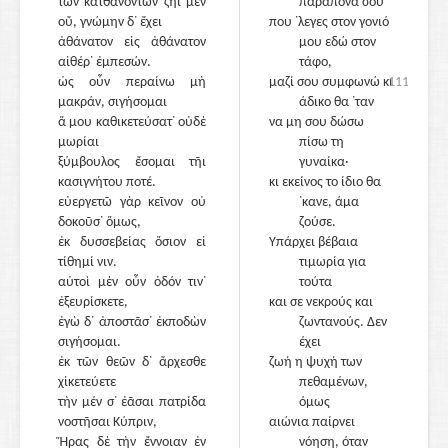
τῶν κατθανόντων ζῆι μὲν
1015
παράπονά σου
οὔ, γνώμην δ᾽ ἔχει
που ᾽λεγες στον γονιό
ἀθάνατον εἰς ἀθάνατον
μου εδώ στον
αἰθέρ᾽ ἐμπεσών.
τάφο,
ὡς οὖν περαίνω μὴ
μαζί σου συμφωνώ κι
1110
μακράν, σιγήσομαι
άδικο θα ᾽ταν
ἅ μου καθικετεύσατ᾽ οὐδὲ
να μη σου δώσω
μωρίαι
πίσω τη
ξύμβουλος ἔσομαι τῆι
γυναίκα·
κασιγνήτου ποτέ.
κι εκείνος το ίδιο θα
εὐεργετῶ γὰρ κεῖνον οὐ
1020
᾽κανε, άμα
δοκοῦσ᾽ ὅμως,
ζούσε.
ἐκ δυσσεβείας ὅσιον εἰ
Υπάρχει βέβαια
τίθημί νιν.
τιμωρία για
αὐτοὶ μὲν οὖν ὁδόν τιν᾽
τούτα
ἐξευρίσκετε,
και σε νεκρούς και
ἐγὼ δ᾽ ἀποστᾶσ᾽ ἐκποδὼν
ζωντανούς. Δεν
σιγήσομαι.
έχει
ἐκ τῶν θεῶν δ᾽ ἄρχεσθε
ζωή η ψυχή των
χἰκετεύετε
πεθαμένων,
τὴν μέν σ᾽ ἐᾶσαι πατρίδα
1025
όμως
νοστῆσαι Κύπριν,
αιώνια παίρνει
Ἥρας δὲ τὴν ἔννοιαν ἐν
νόηση, όταν