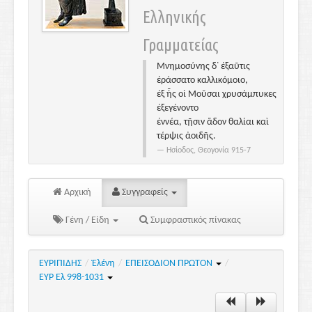
Ελληνικής
Γραμματείας
Μνημοσύνης δ᾽ ἐξαῦτις
ἐράσσατο καλλικόμοιο,
ἐξ ἧς οἱ Μοῦσαι χρυσάμπυκες
ἐξεγένοντο
ἐννέα, τῇσιν ἅδον θαλίαι καὶ
τέρψις ἀοιδῆς.
Ησίοδος, Θεογονία 915-7
Αρχική
Συγγραφείς
Γένη / Είδη
Συμφραστικός πίνακας
ΕΥΡΙΠΙΔΗΣ
/
Ἑλένη
/
ΕΠΕΙΣΟΔΙΟΝ ΠΡΩΤΟΝ
/
ΕΥΡ Ελ 998-1031