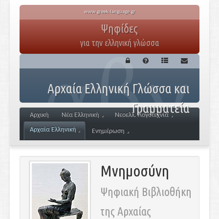
www.greek-language.gr
Ψηφίδες
για την ελληνική γλώσσα
Αρχαία Ελληνική Γλώσσα και
Γραμματεία
Αρχική
Νέα Ελληνική
Νεοελλ. Λογοτεχνία
Αρχαία Ελληνική
Ενημέρωση
Μνημοσύνη
Ψηφιακή Βιβλιοθήκη
της Αρχαίας