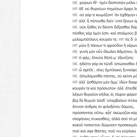
ΘΕ.
χαίρων ἴθ᾽· ἡμῖν δεσποτῶν μέλει 
ΗΡ.
ὅδ᾽ οὐ θυραίων πημάτων ἄρχει λ
ΘΕ.
οὐ γάρ τι κωμάζοντ᾽ ἂν ἠχθόμην 
ΗΡ.
ἀλλ᾽ ἦ πέπονθα δείν᾽ ὑπὸ ξένων 
ΘΕ.
οὐκ ἦλθες ἐν δέοντι δέξασθαι δόμ
πένθος γὰρ ἡμῖν ἐστι· καὶ στολμοὺς β
μελαμπέπλους κουράν τε.
ΗΡ.
τίς δ᾽ 
ΗΡ.
μῶν ἢ τέκνων τι φροῦδον ἢ γέρω
ΘΕ.
γυνὴ μὲν οὖν ὄλωλεν Ἀδμήτου, ξέ
ΗΡ.
τί φῄς; ἔπειτα δῆτά μ᾽ ἐξενίζετε;
ΘΕ.
ᾐδεῖτο γάρ σε τῶνδ᾽ ἀπώσασθαι 
ΗΡ.
ὦ σχέτλι᾽, οἵας ἤμπλακες ξυναόρ
ΘΕ.
ἀπωλόμεσθα πάντες, οὐ κείνη μ
ΗΡ.
ἀλλ᾽ ᾐσθόμην μὲν ὄμμ᾽ ἰδὼν δακ
κουράν τε καὶ πρόσωπον· ἀλλ᾽ ἔπειθέ
λέγων θυραῖον κῆδος ἐς τάφον φέρει
βίᾳ δὲ θυμοῦ τάσδ᾽ ὑπερβαλὼν πύλα
ἔπινον ἀνδρὸς ἐν φιλοξένου δόμοις,
πράσσοντος οὕτω. κᾆτ᾽ ἐκώμαζον κά
στεφάνοις πυκασθείς; ἀλλὰ σοῦ τὸ μ
κακοῦ τοσούτου δώμασιν προσκειμέ
ποῦ καί σφε θάπτει; ποῦ νιν εὑρήσω