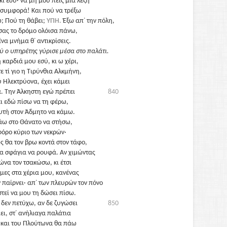
ι εσύ· να μη μου πεις μια λέξη
α συμφορά! Και πού να τρέξω
ω; Πού τη θάβει;
ΥΠΗ.
Έξω απ᾽ την πόλη,
σας το δρόμο ολόισα πάνω,
να μνήμα θ᾽ αντικρίσεις.
 ο υπηρέτης γύρισε μέσα στο παλάτι.
καρδιά μου εσύ, κι ω χέρι,
ε τί γιο η Τιρύνθια Αλκμήνη,
υ Ηλεκτρύονα, έχει κάμει
α. Την Άλκηστη εγώ πρέπει
840
ι εδώ πίσω να τη φέρω,
υτή στον Άδμητο να κάμω.
άω στο Θάνατο να στήσω,
όρο κύριο των νεκρών·
 θα τον βρω κοντά στον τάφο,
τα σφάγια να ρουφά. Αν χιμώντας
να τον τσακώσω, κι έτσι
 μες στα χέρια μου, κανένας
ν παίρνει· απ᾽ των πλευρών τον πόνο
στεί να μου τη δώσει πίσω.
 δεν πετύχω, αν δε ζυγώσει
850
ει, στ᾽ ανήλιαγα παλάτια
 και του Πλούτωνα θα πάω