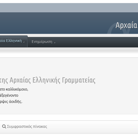
Αρχαία
αία Ελληνική
Ενημέρωση
ης Αρχαίας Ελληνικής Γραμματείας
το καλλικόμοιο,
ἐξεγένοντο
έρψις ἀοιδῆς.
Συμφραστικός πίνακας