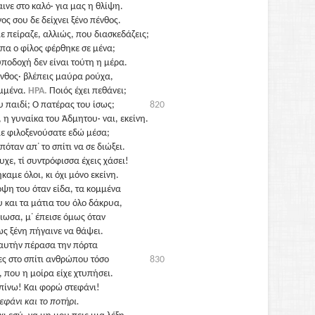
ινε στο καλό· για μας η θλίψη.
ος σου δε δείχνει ξένο πένθος.
ε πείραζε, αλλιώς, που διασκεδάζεις;
πα ο φίλος φέρθηκε σε μένα;
υποδοχή δεν είναι τούτη η μέρα.
νθος· βλέπεις μαύρα ρούχα,
ομμένα.
ΗΡΑ.
Ποιός έχει πεθάνει;
υ παιδί; Ο πατέρας του ίσως;
820
, η γυναίκα του Άδμητου· ναι, εκείνη.
με φιλοξενούσατε εδώ μέσα;
πόταν απ᾽ το σπίτι να σε διώξει.
υχε, τί συντρόφισσα έχεις χάσει!
καμε όλοι, κι όχι μόνο εκείνη.
όψη του όταν είδα, τα κομμένα
υ και τα μάτια του όλο δάκρυα,
νιωσα, μ᾽ έπεισε όμως όταν
ως ξένη πήγαινε να θάψει.
αυτήν πέρασα την πόρτα
μες στο σπίτι ανθρώπου τόσο
830
, που η μοίρα είχε χτυπήσει.
πίνω! Και φορώ στεφάνι!
εφάνι και το ποτήρι.