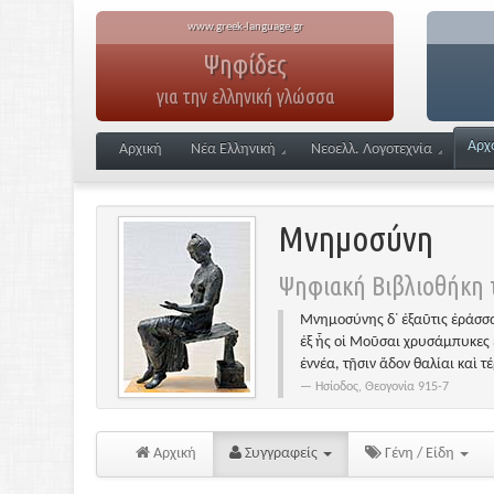
www.greek-language.gr
Ψηφίδες
για την ελληνική γλώσσα
Αρχ
Αρχική
Νέα Ελληνική
Νεοελλ. Λογοτεχνία
Μνημοσύνη
Ψηφιακή Βιβλιοθήκη τ
Μνημοσύνης δ᾽ ἐξαῦτις ἐράσσα
ἐξ ἧς οἱ Μοῦσαι χρυσάμπυκες 
ἐννέα, τῇσιν ἅδον θαλίαι καὶ τ
Ησίοδος, Θεογονία 915-7
Αρχική
Συγγραφείς
Γένη / Είδη