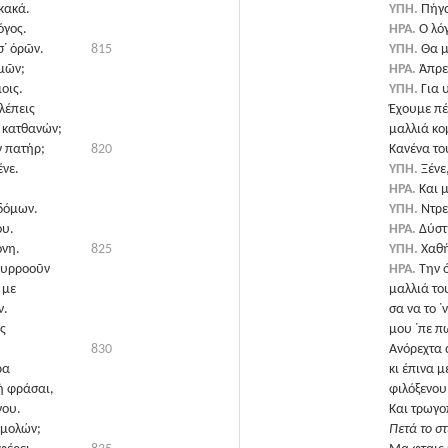
κακά.
ΥΠΗ.
Πήγα
όγος.
ΗΡΑ.
Ο λόγ
σ᾽ ὁρῶν.
815
ΥΠΗ.
Θα μ
ἐμῶν;
ΗΡΑ.
Άπρε
οις.
ΥΠΗ.
Για 
λέπεις
Έχουμε πέ
ὁ κατθανών;
μαλλιά κ
ν πατήρ;
820
Κανένα το
νε.
ΥΠΗ.
Ξένε
ΗΡΑ.
Και 
δόμων.
ΥΠΗ.
Ντρε
ου.
ΗΡΑ.
Δύστ
όνη.
825
ΥΠΗ.
Χαθή
ρυρροοῦν
ΗΡΑ.
Την 
 με
μαλλιά το
ν.
σα να το ᾽
ς
μου ᾽πε π
830
Ανόρεχτα 
ρα
κι έπινα 
ὴ φράσαι,
φιλόξενου
νου.
Και τρωγο
 μολών;
Πετά το στ