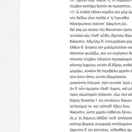
ΘΕ.
ὀρθὴν παρ᾽ οἶμον, ἣ ᾽πὶ Λάρισαν 
τύμβον κατόψῃ ξεστὸν ἐκ προαστίου.
ΗΡ.
ὦ πολλὰ τλᾶσα καρδία καὶ χεὶρ ἐ
νῦν δεῖξον οἷον παῖδά σ᾽ ἡ Τιρυνθία
Ἠλεκτρυόνος ἐγείνατ᾽ Ἀλκμήνη Διί.
δεῖ γάρ με σῶσαι τὴν θανοῦσαν ἀρτί
γυναῖκα κἀς τόνδ᾽ αὖθις ἱδρῦσαι δόμ
Ἄλκηστιν, Ἀδμήτῳ θ᾽ ὑπουργῆσαι χάρ
ἐλθὼν δ᾽ ἄνακτα τὸν μελάμπεπλον ν
Θάνατον φυλάξω, καί νιν εὑρήσειν δ
πίνοντα τύμβου πλησίον προσφαγμά
κἄνπερ λοχαίας αὐτὸν ἐξ ἕδρας συθε
μάρψω, κύκλον δὲ περιβάλω χεροῖν ἐ
οὐκ ἔστιν ὅστις αὐτὸν ἐξαιρήσεται
μογοῦντα πλευρά, πρὶν γυναῖκ᾽ ἐμοὶ 
ἢν δ᾽ οὖν ἁμάρτω τῆσδ᾽ ἄγρας, καὶ μ
πρὸς αἱματηρὸν πέλανον, εἶμι τῶν κ
Κόρης Ἄνακτός τ᾽ εἰς ἀνηλίους δόμου
αἰτήσομαί τε· καὶ πέποιθ᾽ ἄξειν ἄνω
Ἄλκηστιν, ὥστε χερσὶν ἐνθεῖναι ξένου
ὅς μ᾽ ἐς δόμους ἐδέξατ᾽ οὐδ᾽ ἀπήλασε
καίπερ βαρείᾳ συμφορᾷ πεπληγμένο
ἔκρυπτε δ᾽ ὢν γενναῖος, αἰδεσθεὶς ἐμ