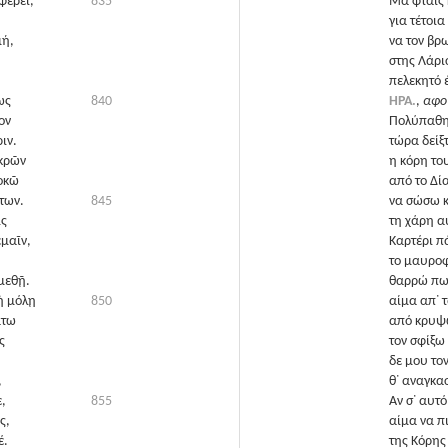
φέρει,
835
Μα φταις κ
για τέτοι
μή,
να τον βρ
στης Λάρι
πελεκητό έ
ως
840
ΗΡΑ.
,
αφού
ον
Πολύπαθη 
ιν.
τώρα δείξτ
εκρῶν
η κόρη το
οκῶ
από το Δί
των.
845
να σώσω κ
ὶς
τη χάρη α
μαῖν,
Καρτέρι π
το μαυροφ
μεθῇ.
θαρρώ πως
ὴ μόλῃ
850
αίμα απ᾽ 
άτω
από κρυψώ
ς
τον σφίξω
δε μου το
,
θ᾽ αναγκα
,
855
Αν σ᾽ αυτό
ς,
αίμα να πι
έ.
της Κόρης