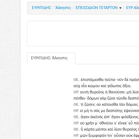
ΕΥΡΙΠΙΔΗΣ
/
Ἄλκηστις
/
ΕΠΕΙΣΟΔΙΟΝ ΤΕΤΑΡΤΟΝ
/
ΕΥΡ Αλ
ΕΥΡΙΠΙΔΗΣ: Ἄλκηστις
ΘΕ.
ἐπιστάμεσθα ταῦτα· νῦν δὲ πρά
οὐχ οἷα κώμου καὶ γέλωτος ἄξια.
ΗΡ.
γυνὴ θυραῖος ἡ θανοῦσα· μὴ λία
πένθει· δόμων γὰρ ζῶσι τῶνδε δεσπό
ΘΕ.
τί ζῶσιν; οὐ κάτοισθα τἀν δόμοις
ΗΡ.
εἰ μή τι σός με δεσπότης ἐψεύσατ
ΘΕ.
ἄγαν ἐκεῖνός ἐστ᾽ ἄγαν φιλόξενος
ΗΡ.
οὐ χρῆν μ᾽ ὀθνείου γ᾽ εἵνεκ᾽ εὖ π
ΘΕ.
ἦ κάρτα μέντοι καὶ λίαν θυραῖος 
ΗΡ.
μῶν ξυμφοράν τιν᾽ οὖσαν οὐκ ἔφρ