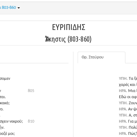
κ 803-860
ΕΥΡΙΠΙΔΗΣ
Ἄλκηστις (803-860)
Θρ. Σταύρου
σσομεν
ΥΠΗ.
Τα ξ
χαρές και
ν
805
ΗΡΑ.
Μια 
ται.
Εδώ οι αφ
 κακά;
ΥΠΗ.
Ζουν
ο.
ΗΡΑ.
Αν ψ
.
ΥΠΗ.
Α, σ
άσχειν νεκροῦ;
810
ΗΡΑ.
Για 
ἦν.
ΥΠΗ.
Πολύ
αζέ μοι;
ΗΡΑ.
Πώς!