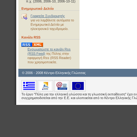
π.χ. (2006, 2006-10, 2006-10-11)
Ενημερωτικό Δελτίο
Γραφτείτε Συνδρομητής
για να λαμβάνετε αυτόματα το
Ενημερωτικό Δελτίο με
ηλεκτρονικό ταχυδρομείο.
Κανάλι RSS
Ενσωματώστε το κανάλι Rss
(RSS Feed)
της Πύλης στην
εφαρμογή Rss (RSS Reader)
που χρησιμοποιείτε.
© 2006 - 2008 Κέντρο Ελληνικής Γλώσσας
Το έργο "Πύλη για την ελληνική γλώσσα και τη γλωσσική εκπαίδευση" έχει εν
συγχρηματοδοτείται από την Ε.E. και υλοποιείται από το Κέντρο Ελληνικής Γ