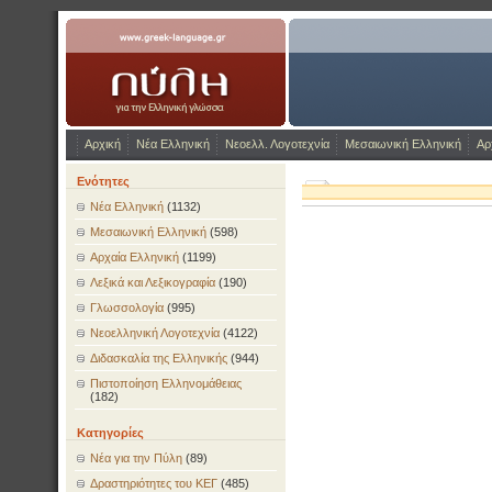
Η Πύλη για την ελληνικ
www.greek-language.gr
Αρχική
Νέα Ελληνική
Νεοελλ. Λογοτεχνία
Μεσαιωνική Ελληνική
Αρ
Ενότητες
Νέα Ελληνική
(1132)
Μεσαιωνική Ελληνική
(598)
Αρχαία Ελληνική
(1199)
Λεξικά και Λεξικογραφία
(190)
Γλωσσολογία
(995)
Νεοελληνική Λογοτεχνία
(4122)
Διδασκαλία της Ελληνικής
(944)
Πιστοποίηση Ελληνομάθειας
(182)
Κατηγορίες
Νέα για την Πύλη
(89)
Δραστηριότητες του ΚΕΓ
(485)