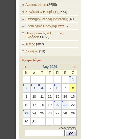
Ανακοινώσεις
(8688)
Συνέδρια & Ημερίδες
(2373)
Επιστημονικές Δημοσιεύσεις
(40)
Ερευνητικά Προγράμματα
(50)
Ηλεκτρονικές & Έντυπες
Εκδόσεις
(1168)
Τύπος
(887)
Απόψεις
(38)
Ημερολόγιο
Αύγ 2026
<
>
Κ
Δ
Τ
Τ
Π
Π
Σ
1
2
3
4
5
6
7
8
9
10
11
12
13
14
15
16
17
18
19
20
21
22
23
24
25
26
27
28
29
30
31
Αναζήτηση: