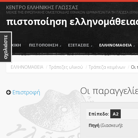
ΚΕΝΤΡΟ ΕΛΛΗΝΙΚΗΣ ΓΛΩΣΣΑΣ
ΜΕΛΟΣ ΤΗΣ ΕΥΡΩΠΑΪΚΗΣ ΟΜΟΣΠΟΝΔΙΑΣ ΕΘΝΙΚΩΝ ΙΔΡΥΜΑΤΩΝ ΓΙΑ ΤΗ ΓΛΩΣΣΑ (EFNI
πιστοποίηση ελληνομάθεια
ΑΡΧΙΚΗ
ΠΙΣΤΟΠΟΙΗΣΗ
ΕΞΕΤΑΣΕΙΣ
ΕΛΛΗΝΟΜΑΘΕΙΑ
ΕΛΛΗΝΟΜΑΘΕΙΑ
/
Τράπεζες υλικού
/
Tράπεζα κειμένων
/
Οι 
Οι παραγγελί
Επιστροφή
Επίπεδο:
Α2
Πηγή
(διασκευή)
: