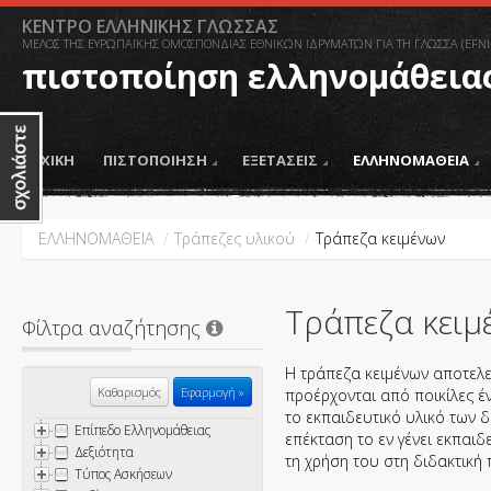
ΚΕΝΤΡΟ ΕΛΛΗΝΙΚΗΣ ΓΛΩΣΣΑΣ
ΜΕΛΟΣ ΤΗΣ ΕΥΡΩΠΑΪΚΗΣ ΟΜΟΣΠΟΝΔΙΑΣ ΕΘΝΙΚΩΝ ΙΔΡΥΜΑΤΩΝ ΓΙΑ ΤΗ ΓΛΩΣΣΑ (EFNI
πιστοποίηση ελληνομάθεια
ΑΡΧΙΚΗ
ΠΙΣΤΟΠΟΙΗΣΗ
ΕΞΕΤΑΣΕΙΣ
ΕΛΛΗΝΟΜΑΘΕΙΑ
ΕΛΛΗΝΟΜΑΘΕΙΑ
/
Τράπεζες υλικού
/
Tράπεζα κειμένων
Tράπεζα κειμ
Φίλτρα αναζήτησης
Η τράπεζα κειμένων αποτελε
Καθαρισμός
προέρχονται από ποικίλες έν
το εκπαιδευτικό υλικό των δ
Επίπεδο Ελληνομάθειας
επέκταση το εν γένει εκπαιδ
Δεξιότητα
τη χρήση του στη διδακτική 
Τύπος Ασκήσεων