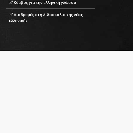
Κόμβος για την ελληνική γλώσσα
κατάλληλο για τους μαθητές
Ευελπιστούμε ότι η τράπε
Διαδρομές στη διδασκαλία της νέας
αποτελέσει τη βάση και θα 
ελληνικής
στόχο την αξιοποίησή τους 
ξένης γλώσσας.
Ομάδα Εργασίας
ΕΠΙΣΤΗΜΟΝΙΚOΣ ΥΠ
Ι. Ν. Καζάζης, καθηγητής κ
Αρχικός Σχεδιασμός και 
Έλεγχος των κειμένων γι
ελληνομάθειας:
Κουβαρά Βαΐα
Ματζουλά Γεωργία
Μάρκου Βασιλική
Ρουσουλιώτη Θωμαΐς
Τζιμώκας Δημήτριος