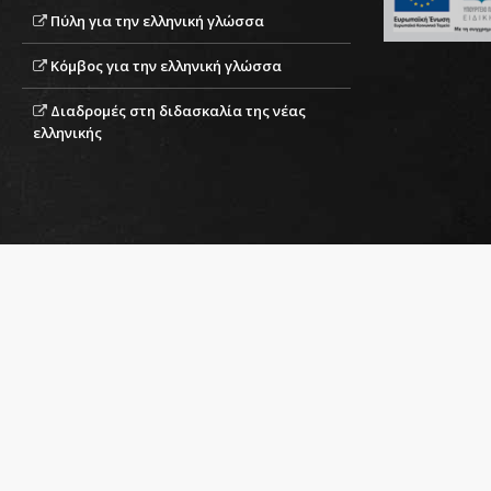
Πύλη για την ελληνική γλώσσα
Χρήση των κειμέ
Κόμβος για την ελληνική γλώσσα
Τα κείμενα της τράπεζας κε
για διδακτικούς σκοπούς αλλ
Διαδρομές στη διδασκαλία της νέας
πιστοποίησης ελληνομάθεια
ελληνικής
Όσον αφορά τη χρήση των 
ποικιλοτρόπως. Συγκεκριμέν
Επιπλέον, ο διδάσκων έχει 
απλοποιήσει ή ακόμα και να
Η κατηγοριοποίηση των κ
περιορίσει τον εκπαιδευτικό 
διδάσκων μιας τάξης μαθητ
Β2 και με κατάλληλες δραστ
δυσκολίας. Επίσης, πέραν τ
μπορούν να αξιοποιήσουν τ
κατάλληλων για την τάξη του
συνδυασμό με κείμενα της ί
αναπτυχθεί το λεξιλόγιο των
Γενικότερα, η διάρθρωση 
επιλογή κειμένων και δραστη
τους προκειμένου να χρησιμ