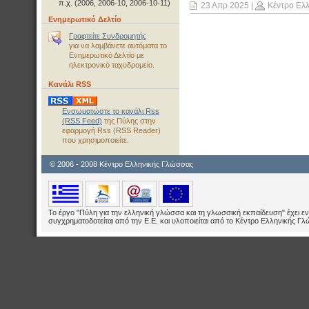
π.χ. (2006, 2006-10, 2006-10-11)
23 Απρ 2025
|
Κέντρο Ελ
Ενημερωτικό Δελτίο
Γραφτείτε Συνδρομητής
για να λαμβάνετε αυτόματα το
Ενημερωτικό Δελτίο με
ηλεκτρονικό ταχυδρομείο.
Κανάλι RSS
Ενσωματώστε το κανάλι Rss
(RSS Feed)
της Πύλης στην
εφαρμογή Rss (RSS Reader)
που χρησιμοποιείτε.
© 2006 - 2008 Κέντρο Ελληνικής Γλώσσας
Το έργο "Πύλη για την ελληνική γλώσσα και τη γλωσσική εκπαίδευση" έχει εν
συγχρηματοδοτείται από την Ε.E. και υλοποιείται από το Κέντρο Ελληνικής Γ