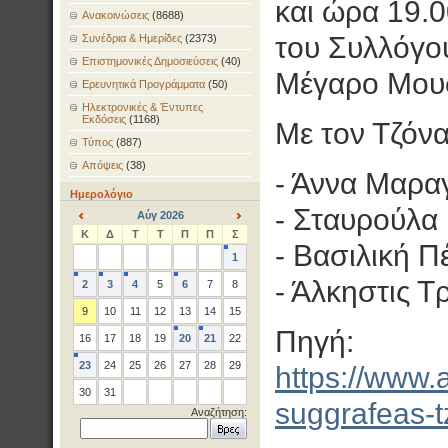
και ώρα 19.0
Ανακοινώσεις
(8688)
του Συλλόγου
Συνέδρια & Ημερίδες
(2373)
Επιστημονικές Δημοσιεύσεις
(40)
Μέγαρο Μου
Ερευνητικά Προγράμματα
(50)
Ηλεκτρονικές & Έντυπες
Εκδόσεις
(1168)
Με τον Τζόν
Τύπος
(887)
Απόψεις
(38)
- Άννα Μαρα
Ημερολόγιο
- Σταυρούλ
Αύγ 2026
<
>
Κ
Δ
Τ
Τ
Π
Π
Σ
- Βασιλική Π
1
- Άλκηστις Τ
2
3
4
5
6
7
8
9
10
11
12
13
14
15
Πηγή:
16
17
18
19
20
21
22
23
24
25
26
27
28
29
https://www.
30
31
suggrafeas-t
Αναζήτηση: