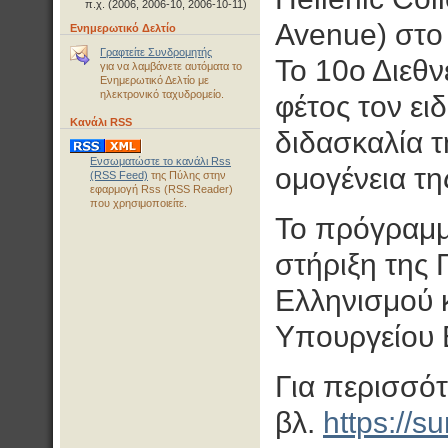
π.χ. (2006, 2006-10, 2006-10-11)
Avenue) στο 
Ενημερωτικό Δελτίο
Γραφτείτε Συνδρομητής
Το 10ο Διεθν
για να λαμβάνετε αυτόματα το
Ενημερωτικό Δελτίο με
ηλεκτρονικό ταχυδρομείο.
φέτος τον ειδ
Κανάλι RSS
διδασκαλία 
Ενσωματώστε το κανάλι Rss
ομογένεια τη
(RSS Feed)
της Πύλης στην
εφαρμογή Rss (RSS Reader)
που χρησιμοποιείτε.
Το πρόγραμμα
στήριξη της
Ελληνισμού 
Υπουργείου 
Για περισσότ
βλ.
https://s