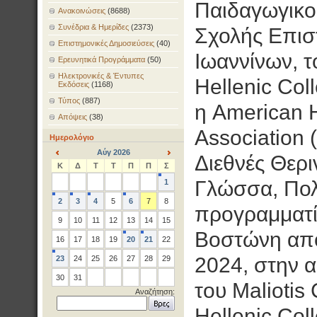
Παιδαγωγικο
Ανακοινώσεις
(8688)
Συνέδρια & Ημερίδες
(2373)
Σχολής Επισ
Επιστημονικές Δημοσιεύσεις
(40)
Ιωαννίνων, τ
Ερευνητικά Προγράμματα
(50)
Ηλεκτρονικές & Έντυπες
Hellenic Col
Εκδόσεις
(1168)
Τύπος
(887)
η American H
Απόψεις
(38)
Association
Ημερολόγιο
Αύγ 2026
Διεθνές Θερ
<
>
Κ
Δ
Τ
Τ
Π
Π
Σ
Γλώσσα, Πολ
1
2
3
4
5
6
7
8
προγραμματί
9
10
11
12
13
14
15
Βοστώνη από
16
17
18
19
20
21
22
2024, στην 
23
24
25
26
27
28
29
30
31
του Maliotis
Αναζήτηση:
Hellenic Col