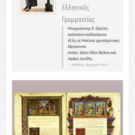
Ελληνικής
Γραμματείας
Μνημοσύνης δ᾽ ἐξαῦτις
ἐράσσατο καλλικόμοιο,
ἐξ ἧς οἱ Μοῦσαι χρυσάμπυκες
ἐξεγένοντο
ἐννέα, τῇσιν ἅδον θαλίαι καὶ
τέρψις ἀοιδῆς.
Ησίοδος, Θεογονία 915-7