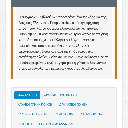
Η
Ψηφιακή Βιβλιοθήκη
προσφέρει ένα πανόραμα της
Αρχαίας Ελληνικής Γραμματείας από την αρχαϊκή
εποχή έως και τα ύστερα ελληνορωμαϊκά χρόνια.
Περιλαμβάνει αντιπροσω­πευ­τικά έργα από όλα τα γένη
και είδη του αρχαίου ελληνικού λόγου τόσο στο
πρωτότυπο όσο και σε δόκιμες νεοελληνικές
μεταφράσεις. Επίσης, παρέχει τη δυνατότητα
αναζήτησης λέξεων είτε σε μεμονωμένα κείμενα είτε σε
ομάδες κειμένων ανά συγγραφέα ή γένος-είδος λόγου
είτε στο σύνολο των κειμένων που περιλαμβάνονται.
ΟΛΑ ΤΑ ΓΕΝΗ
ΑΡΧΑΪΚΗ ΕΠΙΚΗ ΠΟΙΗΣΗ
ΑΡΧΑΪΚΗ ΛΥΡΙΚΗ ΠΟΙΗΣΗ
ΔΡΑΜΑΤΙΚΗ ΠΟΙΗΣΗ
ΕΛΛΗΝΙΣΤΙΚΗ ΠΟΙΗΣΗ
ΦΙΛΟΣΟΦΙΑ
ΙΣΤΟΡΙΟΓΡΑΦΙΑ
ΡΗΤΟΡΙΚΗ
ΠΕΖΟΓΡΑΦΙΑ: ΑΛΛΑ ΕΙΔΗ