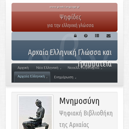
www.greek-language.gr
Ψηφίδες
για την ελληνική γλώσσα
Αρχαία Ελληνική Γλώσσα και
Γραμματεία
Αρχική
Νέα Ελληνική
Νεοελλ. Λογοτεχνία
Αρχαία Ελληνική
Ενημέρωση
Μνημοσύνη
Ψηφιακή Βιβλιοθήκη
της Αρχαίας