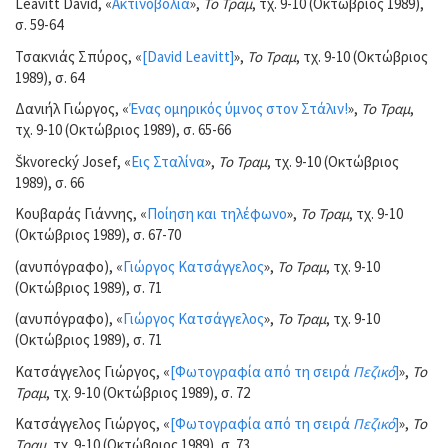
Leavitt David, «
Ακτινοβολία
»,
Το Τραμ
, τχ. 9-10 (Οκτώβριος 1989),
σ. 59-64
Τσακνιάς Σπύρος, «
[David Leavitt]
»,
Το Τραμ
, τχ. 9-10 (Οκτώβριος
1989), σ. 64
Δανιήλ Γιώργος, «
Ένας ομηρικός ύμνος στον Στάλιν!
»,
Το Τραμ
,
τχ. 9-10 (Οκτώβριος 1989), σ. 65-66
Škvorecký Josef, «
Εις Σταλίνα
»,
Το Τραμ
, τχ. 9-10 (Οκτώβριος
1989), σ. 66
Κουβαράς Γιάννης, «
Ποίηση και τηλέφωνο
»,
Το Τραμ
, τχ. 9-10
(Οκτώβριος 1989), σ. 67-70
(ανυπόγραφο), «
Γιώργος Κατσάγγελος
»,
Το Τραμ
, τχ. 9-10
(Οκτώβριος 1989), σ. 71
(ανυπόγραφο), «
Γιώργος Κατσάγγελος
»,
Το Τραμ
, τχ. 9-10
(Οκτώβριος 1989), σ. 71
Κατσάγγελος Γιώργος, «
[Φωτογραφία από τη σειρά
Πεζικό
]
»,
Το
Τραμ
, τχ. 9-10 (Οκτώβριος 1989), σ. 72
Κατσάγγελος Γιώργος, «
[Φωτογραφία από τη σειρά
Πεζικό
]
»,
Το
Τραμ
, τχ. 9-10 (Οκτώβριος 1989), σ. 73