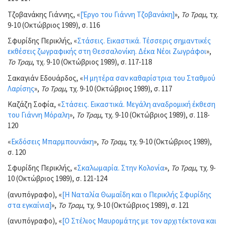
Τζοβανάκης Γιάννης, «
[Έργο του Γιάννη Τζοβανάκη]
»,
Το Τραμ
, τχ.
9-10 (Οκτώβριος 1989), σ. 116
Σφυρίδης Περικλής, «
Στάσεις. Εικαστικά. Τέσσερις σημαντικές
εκθέσεις ζωγραφικής στη Θεσσαλονίκη. Δέκα Νέοι Ζωγράφοι
»,
Το Τραμ
, τχ. 9-10 (Οκτώβριος 1989), σ. 117-118
Σακαγιάν Εδουάρδος, «
Η μητέρα σαν καθαρίστρια του Σταθμού
Λαρίσης
»,
Το Τραμ
, τχ. 9-10 (Οκτώβριος 1989), σ. 117
Καζάζη Σοφία, «
Στάσεις. Εικαστικά. Μεγάλη αναδρομική έκθεση
του Γιάννη Μόραλη
»,
Το Τραμ
, τχ. 9-10 (Οκτώβριος 1989), σ. 118-
120
«
Εκδόσεις Μπαρμπουνάκη
»,
Το Τραμ
, τχ. 9-10 (Οκτώβριος 1989),
σ. 120
Σφυρίδης Περικλής, «
Σκαλωμαρία. Στην Κολονία
»,
Το Τραμ
, τχ. 9-
10 (Οκτώβριος 1989), σ. 121-124
(ανυπόγραφο), «
[Η Ναταλία Θωμαΐδη και ο Περικλής Σφυρίδης
στα εγκαίνια]
»,
Το Τραμ
, τχ. 9-10 (Οκτώβριος 1989), σ. 121
(ανυπόγραφο), «
[Ο Στέλιος Μαυρομάτης με τον αρχιτέκτονα και