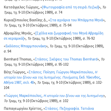
Κατσάγγελος Γιώργος, «
[Φωτογραφία από τη σειρά
Πεζικό
]
»,
Το
Τραμ
, τχ. 9-10 (Οκτώβριος 1989), σ. 74
Κυριαζόπουλος Βασίλης Δ., «
Στα αχνάρια του Μπάρμπα Μηνά
»,
Το Τραμ
, τχ. 9-10 (Οκτώβριος 1989), σ. 75-94
Αβραμίδης Μηνάς, «
[Σχέδια και ζωγραφική του Μηνά Αβραμίδη
σε κεραμικά]
»,
Το Τραμ
, τχ. 9-10 (Οκτώβριος 1989), σ. 76-92
«
Εκδόσεις Μπαρμπουνάκη
»,
Το Τραμ
, τχ. 9-10 (Οκτώβριος 1989),
σ. 94
Bernhard Thomas, «
Στάσεις. Σκέψεις του Thomas Bernhard
»,
Το
Τραμ
, τχ. 9-10 (Οκτώβριος 1989), σ. 95-102
Βέης Γιώργος, «
Στάσεις. Ποίηση. Γιώργου Μαρκόπουλου,
Η
ιστορία του ξένου και της λυπημένης. Ποιήματα
, Εκδ. Υάκινθος,
Αθήνα 1987, σελ. 40
»,
Το Τραμ
, τχ. 9-10 (Οκτώβριος 1989), σ. 102-
104
«
Γιώργος Μαρκόπουλος,
Η ιστορία του ξένου και της λυπημένης
»,
Το Τραμ
, τχ. 9-10 (Οκτώβριος 1989), σ. 102
Παπαγεωργίου Χρίστος, «
Στάσεις. Πεζογραφία. Τατιάνα