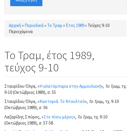
Αρχική
»
Περιοδικά
»
Το Τραμ
»
Έτος 1989
»
Τεύχος 9-10
Είστε εδώ
Περιεχόμενα
Το Τραμ, έτος 1989,
τεύχος 9-10
Σταυρίδου Όλγα, «
Η αλατόμπαρα στην Αμμουλιανή
»,
Το Τραμ
, τχ.
9-10 (Οκτώβριος 1989), σ. 55
Σταυρίδου Όλγα, «
Καστοριά. Το Ντουλτσό
»,
Το Τραμ
, τχ. 9-10
(Οκτώβριος 1989), σ. 56
Λαζαρίδης Σπύρος, «
Στο πίσω μέρος
»,
Το Τραμ
, τχ. 9-10
(Οκτώβριος 1989), σ. 57-58