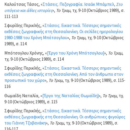
Καλούτσας Τάσος, «
Στάσεις. Πεζογραφία. Ισαάκ Μπάμπελ,
Στο
υπόγειο και άλλες ιστορίες
»,
Το Τραμ
, τχ. 9-10 (Οκτώβριος 1989), σ.
111-113
Σφυρίδης Περικλής, «
Στάσεις. Εικαστικά. Τέσσερις σημαντικές
εκθέσεις ζωγραφικής στη Θεσσαλονίκη. Οι σελίδες ημερολογίου
1980-1988 του Χρόνη Μπότσογλου
»,
Το Τραμ
, τχ. 9-10 (Οκτώβριος
1989), σ. 114
Μπότσογλου Χρόνης, «
[Έργο του Χρόνη Μπότσογλου]
»,
Το Τραμ
,
τχ. 9-10 (Οκτώβριος 1989), σ. 114
Σφυρίδης Περικλής, «
Στάσεις. Εικαστικά. Τέσσερις σημαντικές
εκθέσεις ζωγραφικής στη Θεσσαλονίκη. Από τον άνθρωπο στον
προσωπικό του χώρο
»,
Το Τραμ
, τχ. 9-10 (Οκτώβριος 1989), σ. 115-
116
Θωμαΐδη Ναταλία, «
[Έργο της Ναταλίας Θωμαΐδη]
»,
Το Τραμ
, τχ.
9-10 (Οκτώβριος 1989), σ. 115
Σφυρίδης Περικλής, «
Στάσεις. Εικαστικά. Τέσσερις σημαντικές
εκθέσεις ζωγραφικής στη Θεσσαλονίκη. Οι ανθρώπινες φιγούρες
του Γιάννη Τζοβανάκη
»,
Το Τραμ
, τχ. 9-10 (Οκτώβριος 1989), σ.
116-117