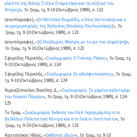
γλύπτη της Βόνης Στέλιο Σταματάκη και τη σύζυγό του
Ντόρις]
»,
Το Τραμ
, τχ. 9-10 (Οκτώβριος 1989), σ. 122
(ανυπόγραφο), «
[Η Ναταλία Θωμαΐδη, ο Χανς Αϊντενάιερ και ο
νευροχειρουργός της Κολονίας Θανάσης Κουλουσάκης]
»,
Το
Τραμ
, τχ. 9-10 (Οκτώβριος 1989), σ. 123
(ανυπόγραφο), «
[Ο Θεόδωρος Μόσχος με το γιο του Δημήτρη]
»,
Το Τραμ
, τχ. 9-10 (Οκτώβριος 1989), σ. 123
Σφυρίδης Περικλής, «
Σκαλωμαρία. Ο Γιάννης Ρέκος
»,
Το Τραμ
, τχ.
9-10 (Οκτώβριος 1989), σ. 124
Σφυρίδης Περικλής, «
Σκαλωμαρία. Οι αδελφοποιήσεις
»,
Το Τραμ
,
τχ. 9-10 (Οκτώβριος 1989), σ. 124
Κυριαζόπουλος Βασίλης Δ., «
Σκαλωμαρία. Το χαμένο καλντερίμι
του Λευκού Πύργου
»,
Το Τραμ
, τχ. 9-10 (Οκτώβριος 1989), σ. 124-
125
Το Τραμ, «
Σκαλωμαρία. Έκθεση του Χαπ Γκρησχάμπερ στο
Βελλίδειο Πολιτιστικό Κέντρο και στο Γκαίτε-Ινστιτούτο
»,
Το
Τραμ
, τχ. 9-10 (Οκτώβριος 1989), σ. 125
Κουτσούκος Ηλίας, «
Εκθέσεις ιδεών
»,
Το Τραμ
, τχ. 9-10