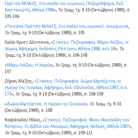
Γκρίτση-Μιλλιέξ,
Στη σκάλα του ουρανού
, Πεζογράφημα, Εκδ.
Καστανιώτη, Αθήνα 1988
»,
Το Τραμ
, τχ. 9-10 (Οκτώβριος 1989), σ.
105-106
«
Τατιάνα Γκρίτση-Μιλλιέξ,
Στη σκάλα του ουρανού. Διηγήματα
»,
Το Τραμ
, τχ. 9-10 (Οκτώβριος 1989), σ. 105
Λαλά-Κριστ Δέσποινα, «
Στάσεις. Πεζογραφία. Μάρω Λοΐζου,
Η
Μαρία
, Αφήγημα, Εκδόσεις Ρόπτρον, Αθήνα 1988, σελ. 58
»,
Το
Τραμ
, τχ. 9-10 (Οκτώβριος 1989), σ. 106-108
«
Μάρω Λοΐζου,
Η Μαρία
»,
Το Τραμ
, τχ. 9-10 (Οκτώβριος 1989), σ.
107
Ζήρας Αλέξης, «
Στάσεις. Πεζογραφία. Δώρα Αλμπέρτου,
Η
Ημέρα της Γυναίκας
, Αφήγημα, Εκδ. Οδυσσέας, Αθήνα 1987, σ.σ.
173
»,
Το Τραμ
, τχ. 9-10 (Οκτώβριος 1989), σ. 108-109
«
Δώρα Αλμπέρτου,
Η Ημέρα της Γυναίκας
»,
Το Τραμ
, τχ. 9-10
(Οκτώβριος 1989), σ. 108
Καφάογλου Ηλίας, «
Στάσεις. Πεζογραφία. Νίκου Νικολαΐδη του
Κύπριου,
Το βιβλίο του Μοναχού
, Αφήγημα, Κέδρος, Αθήνα 1987
»,
Το Τραμ
, τχ. 9-10 (Οκτώβριος 1989), σ. 109-111