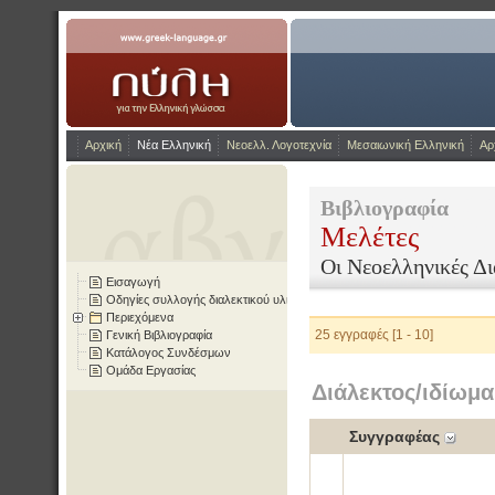
Η Πύλη για την ελληνικ
www.greek-language.gr
Αρχική
Νέα Ελληνική
Νεοελλ. Λογοτεχνία
Μεσαιωνική Ελληνική
Αρ
Βιβλιογραφία
Μελέτες
Οι Νεοελληνικές Δι
Εισαγωγή
Οδηγίες συλλογής διαλεκτικού υλικού
Περιεχόμενα
25 εγγραφές [1 - 10]
Γενική Βιβλιογραφία
Κατάλογος Συνδέσμων
Ομάδα Εργασίας
Διάλεκτος/ιδίωμα
Συγγραφέας