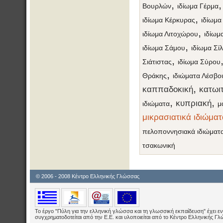
,
Βουρλών
ιδίωμα Γέρμα
,
ιδίωμα Κέρκυρας
ιδίωμα
,
ιδίωμα Λιτοχώρου
ιδίωμ
,
ιδίωμα Σάμου
ιδίωμα Σί
,
Σιάτιστας
ιδίωμα Σύρου
,
Θράκης
ιδιώματα Λέσβο
,
καππαδοκική
κατωιτ
,
,
κυπριακή
ιδιώματα
μ
μικρασιατικά ιδιώματ
πελοποννησιακά ιδιώματ
τσακωνική
© 2006 - 2008 Κέντρο Ελληνικής Γλώσσας
Το έργο "Πύλη για την ελληνική γλώσσα και τη γλωσσική εκπαίδευση" έχει εν
συγχρηματοδοτείται από την Ε.E. και υλοποιείται από το Κέντρο Ελληνικής Γ