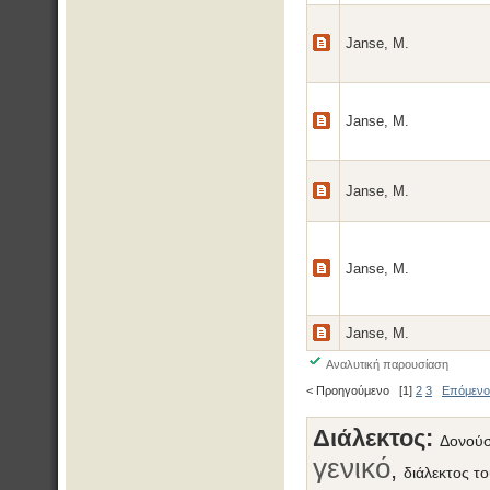
Janse, M.
Janse, M.
Janse, M.
Janse, M.
Janse, M.
Αναλυτική παρουσίαση
< Προηγούμενο
[1]
2
3
Επόμενο
Διάλεκτος:
Δονού
γενικό
,
διάλεκτος τ