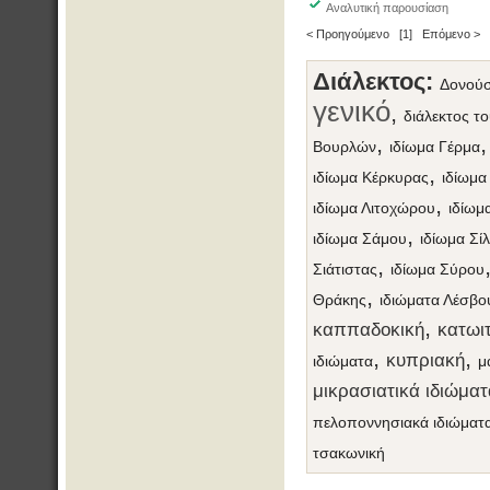
Αναλυτική παρουσίαση
< Προηγούμενο
[1]
Επόμενο >
Διάλεκτος:
Δονού
γενικό
,
διάλεκτος τ
,
Βουρλών
ιδίωμα Γέρμα
,
ιδίωμα Κέρκυρας
ιδίωμα
,
ιδίωμα Λιτοχώρου
ιδίωμ
,
ιδίωμα Σάμου
ιδίωμα Σί
,
Σιάτιστας
ιδίωμα Σύρου
,
Θράκης
ιδιώματα Λέσβο
,
καππαδοκική
κατωιτ
,
,
κυπριακή
ιδιώματα
μ
μικρασιατικά ιδιώματ
πελοποννησιακά ιδιώματ
τσακωνική