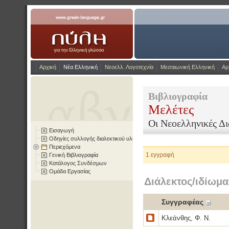
Η Πύλη για την ελληνικ
www.greek-language.gr
Αρχική
Νέα Ελληνική
Νεοελλ. Λογοτεχνία
Μεσαιωνική Ελληνική
Αρ
Βιβλιογραφία
Μελέτες
Οι Νεοελληνικές Δι
Εισαγωγή
Οδηγίες συλλογής διαλεκτικού υλικού
Περιεχόμενα
1 εγγραφή
Γενική Βιβλιογραφία
Κατάλογος Συνδέσμων
Ομάδα Εργασίας
Διάλεκτος/ιδίωμα
Συγγραφέας
Κλεάνθης, Φ. Ν.