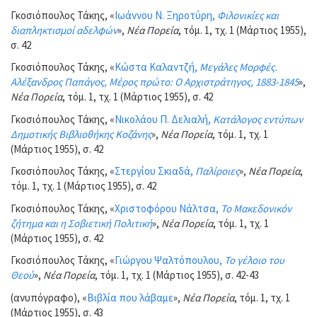
Γκοσιόπουλος Τάκης, «
Ιωάννου Ν. Ξηροτύρη,
Φιλονικίες και
διαπληκτισμοί αδελφών
»,
Νέα Πορεία
, τόμ. 1, τχ. 1 (Μάρτιος 1955),
σ. 42
Γκοσιόπουλος Τάκης, «
Κώστα Καλαντζή,
Μεγάλες Μορφές.
Αλέξανδρος Παπάγος, Μέρος πρώτο: Ο Αρχιστράτηγος, 1883-1845
»,
Νέα Πορεία
, τόμ. 1, τχ. 1 (Μάρτιος 1955), σ. 42
Γκοσιόπουλος Τάκης, «
Νικολάου Π. Δελιαλή,
Κατάλογος εντύπων
Δημοτικής Βιβλιοθήκης Κοζάνης
»,
Νέα Πορεία
, τόμ. 1, τχ. 1
(Μάρτιος 1955), σ. 42
Γκοσιόπουλος Τάκης, «
Στεργίου Σκιαδά,
Παλίροιες
»,
Νέα Πορεία
,
τόμ. 1, τχ. 1 (Μάρτιος 1955), σ. 42
Γκοσιόπουλος Τάκης, «
Χριστοφόρου Νάλτσα,
Το Μακεδονικόν
ζήτημα και η Σοβιετική Πολιτική
»,
Νέα Πορεία
, τόμ. 1, τχ. 1
(Μάρτιος 1955), σ. 42
Γκοσιόπουλος Τάκης, «
Γιώργου Ψαλτόπουλου,
Το γέλοιο του
Θεού
»,
Νέα Πορεία
, τόμ. 1, τχ. 1 (Μάρτιος 1955), σ. 42-43
(ανυπόγραφο), «
Βιβλία που λάβαμε
»,
Νέα Πορεία
, τόμ. 1, τχ. 1
(Μάρτιος 1955), σ. 43