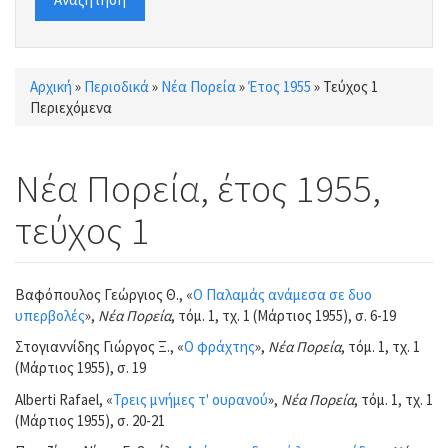
Αρχική
»
Περιοδικά
»
Νέα Πορεία
»
Έτος 1955
»
Τεύχος 1
Είστε εδώ
Περιεχόμενα
Νέα Πορεία, έτος 1955,
τεύχος 1
Βαφόπουλος Γεώργιος Θ., «
Ο Παλαμάς ανάμεσα σε δυο
υπερβολές
»,
Νέα Πορεία
, τόμ. 1, τχ. 1 (Μάρτιος 1955), σ. 6-19
Στογιαννίδης Γιώργος Ξ., «
Ο φράχτης
»,
Νέα Πορεία
, τόμ. 1, τχ. 1
(Μάρτιος 1955), σ. 19
Alberti Rafael, «
Τρεις μνήμες τ' ουρανού
»,
Νέα Πορεία
, τόμ. 1, τχ. 1
(Μάρτιος 1955), σ. 20-21