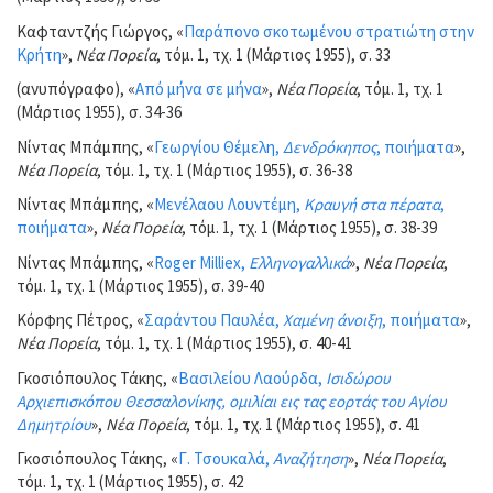
Καφταντζής Γιώργος, «
Παράπονο σκοτωμένου στρατιώτη στην
Κρήτη
»,
Νέα Πορεία
, τόμ. 1, τχ. 1 (Μάρτιος 1955), σ. 33
(ανυπόγραφο), «
Από μήνα σε μήνα
»,
Νέα Πορεία
, τόμ. 1, τχ. 1
(Μάρτιος 1955), σ. 34-36
Νίντας Μπάμπης, «
Γεωργίου Θέμελη,
Δενδρόκηπος
, ποιήματα
»,
Νέα Πορεία
, τόμ. 1, τχ. 1 (Μάρτιος 1955), σ. 36-38
Νίντας Μπάμπης, «
Μενέλαου Λουντέμη,
Κραυγή στα πέρατα
,
ποιήματα
»,
Νέα Πορεία
, τόμ. 1, τχ. 1 (Μάρτιος 1955), σ. 38-39
Νίντας Μπάμπης, «
Roger Milliex,
Ελληνογαλλικά
»,
Νέα Πορεία
,
τόμ. 1, τχ. 1 (Μάρτιος 1955), σ. 39-40
Κόρφης Πέτρος, «
Σαράντου Παυλέα,
Χαμένη άνοιξη
, ποιήματα
»,
Νέα Πορεία
, τόμ. 1, τχ. 1 (Μάρτιος 1955), σ. 40-41
Γκοσιόπουλος Τάκης, «
Βασιλείου Λαούρδα,
Ισιδώρου
Αρχιεπισκόπου Θεσσαλονίκης, ομιλίαι εις τας εορτάς του Αγίου
Δημητρίου
»,
Νέα Πορεία
, τόμ. 1, τχ. 1 (Μάρτιος 1955), σ. 41
Γκοσιόπουλος Τάκης, «
Γ. Τσουκαλά,
Αναζήτηση
»,
Νέα Πορεία
,
τόμ. 1, τχ. 1 (Μάρτιος 1955), σ. 42