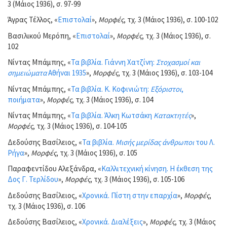
3 (Μάιος 1936), σ. 97-99
Άγρας Τέλλος, «
Επιστολαί
»,
Μορφές
, τχ. 3 (Μάιος 1936), σ. 100-102
Βασιλικού Μερόπη, «
Επιστολαί
»,
Μορφές
, τχ. 3 (Μάιος 1936), σ.
102
Νίντας Μπάμπης, «
Τα βιβλία. Γιάννη Χατζίνη:
Στοχασμοί και
σημειώματα
Αθήναι 1935
»,
Μορφές
, τχ. 3 (Μάιος 1936), σ. 103-104
Νίντας Μπάμπης, «
Τα βιβλία. Κ. Κοφινιώτη:
Εξόριστοι
,
ποιήματα
»,
Μορφές
, τχ. 3 (Μάιος 1936), σ. 104
Νίντας Μπάμπης, «
Τα βιβλία. Άλκη Κωτσάκη
Κατακτητές
»,
Μορφές
, τχ. 3 (Μάιος 1936), σ. 104-105
Δεδούσης Βασίλειος, «
Τα βιβλία.
Μισής μερίδας άνθρωποι
του Λ.
Ρήγα
»,
Μορφές
, τχ. 3 (Μάιος 1936), σ. 105
Παραφεντίδου Αλεξάνδρα, «
Καλλιτεχνική κίνηση. Η έκθεση της
Δος Γ. Τερλίδου
»,
Μορφές
, τχ. 3 (Μάιος 1936), σ. 105-106
Δεδούσης Βασίλειος, «
Χρονικά. Πίστη στην επαρχία
»,
Μορφές
,
τχ. 3 (Μάιος 1936), σ. 106
Δεδούσης Βασίλειος, «
Χρονικά. Διαλέξεις
»,
Μορφές
, τχ. 3 (Μάιος