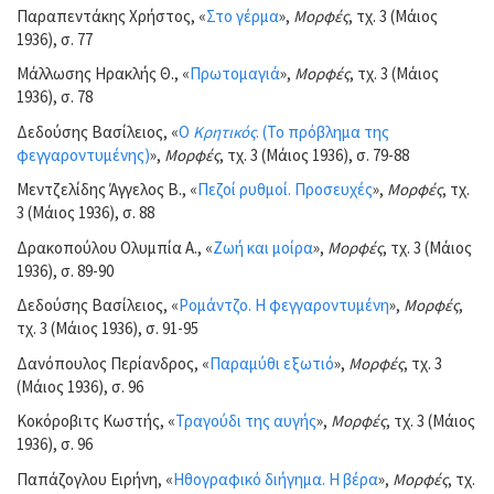
Παραπεντάκης Χρήστος, «
Στο γέρμα
»,
Μορφές
, τχ. 3 (Μάιος
1936), σ. 77
Μάλλωσης Ηρακλής Θ., «
Πρωτομαγιά
»,
Μορφές
, τχ. 3 (Μάιος
1936), σ. 78
Δεδούσης Βασίλειος, «
Ο
Κρητικός
. (Το πρόβλημα της
φεγγαροντυμένης)
»,
Μορφές
, τχ. 3 (Μάιος 1936), σ. 79-88
Μεντζελίδης Άγγελος Β., «
Πεζοί ρυθμοί. Προσευχές
»,
Μορφές
, τχ.
3 (Μάιος 1936), σ. 88
Δρακοπούλου Ολυμπία Α., «
Ζωή και μοίρα
»,
Μορφές
, τχ. 3 (Μάιος
1936), σ. 89-90
Δεδούσης Βασίλειος, «
Ρομάντζο. Η φεγγαροντυμένη
»,
Μορφές
,
τχ. 3 (Μάιος 1936), σ. 91-95
Δανόπουλος Περίανδρος, «
Παραμύθι εξωτιό
»,
Μορφές
, τχ. 3
(Μάιος 1936), σ. 96
Κοκόροβιτς Κωστής, «
Τραγούδι της αυγής
»,
Μορφές
, τχ. 3 (Μάιος
1936), σ. 96
Παπάζογλου Ειρήνη, «
Ηθογραφικό διήγημα. Η βέρα
»,
Μορφές
, τχ.