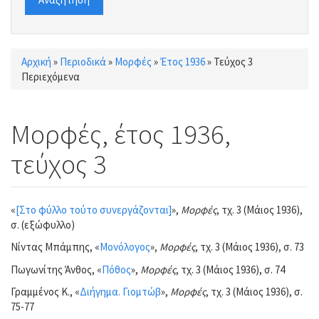
Αρχική
»
Περιοδικά
»
Μορφές
»
Έτος 1936
»
Τεύχος 3
Είστε εδώ
Περιεχόμενα
Μορφές, έτος 1936,
τεύχος 3
«
[Στο φύλλο τούτο συνεργάζονται]
»,
Μορφές
, τχ. 3 (Μάιος 1936),
σ. (εξώφυλλο)
Νίντας Μπάμπης, «
Μονόλογος
»,
Μορφές
, τχ. 3 (Μάιος 1936), σ. 73
Πωγωνίτης Άνθος, «
Πόθος
»,
Μορφές
, τχ. 3 (Μάιος 1936), σ. 74
Γραμμένος Κ., «
Διήγημα. Γιομτώβ
»,
Μορφές
, τχ. 3 (Μάιος 1936), σ.
75-77