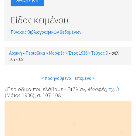
Είδος κειμένου
Πίνακας βιβλιογραφικών δεδομένων
Αρχική
»
Περιοδικά
»
Μορφές
»
Έτος 1936
»
Τεύχος 3
»
σελ.
Είστε εδώ
107-108
< προηγούμενο
επόμενο >
«Περιοδικά που ελάβαμε - Βιβλία»,
Μορφές
,
τχ. 3
(Μάιος 1936), σ. 107-108