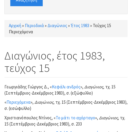
Αρχική
»
Περιοδικά
»
Διαγώνιος
»
Έτος 1983
»
Τεύχος 15
Είστε εδώ
Περιεχόμενα
Διαγώνιος, έτος 1983,
τεύχος 15
Γεωργιάδης Γιώργος Δ., «
Κεφάλι ανδρός
»,
Διαγώνιος
, τχ. 15
(Σεπτέμβριος-Δεκέμβριος 1983), σ. (εξώφυλλο)
«
Περιεχόμενα
»,
Διαγώνιος
, τχ. 15 (Σεπτέμβριος-Δεκέμβριος 1983),
σ. (εσώφυλλο)
Χριστιανόπουλος Ντίνος, «
Το μάτι το αχόρταγο
»,
Διαγώνιος
, τχ.
15 (Σεπτέμβριος-Δεκέμβριος 1983), σ. 233