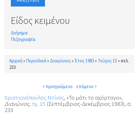
Είδος κειμένου
Διήγημα
Πεζογραφία
Αρχική
»
Περιοδικά
»
Διαγώνιος
»
Έτος 1983
»
Τεύχος 15
»
σελ.
Είστε εδώ
233
< προηγούμενο
επόμενο >
Χριστιανόπουλος Ντίνος
, «Το μάτι το αχόρταγο»,
Διαγώνιος
,
τχ. 15
(Σεπτέμβριος-Δεκέμβριος 1983), σ.
233