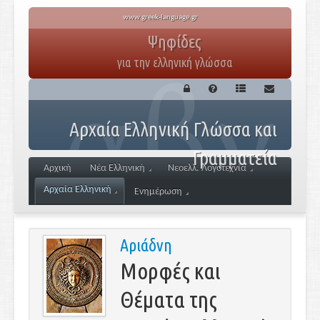
www.greek-language.gr
Ψηφίδες
για την ελληνική γλώσσα
Αρχαία Ελληνική Γλώσσα και
Γραμματεία
Αρχική
Νέα Ελληνική
Νεοελλ. Λογοτεχνία
Αρχαία Ελληνική
Ενημέρωση
Αριάδνη
Μορφές και
Θέματα της