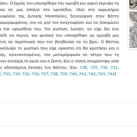
ήσει. Ο Ερμής του υποσχέθηκε την αμοιβή και αφού έκρυψε τα
δια σε μια σπηλιά στο οροπέδιο, πλάι στο ακρωτήριο
ρυφάσιο της Δυτικής Μεσσηνίας, ξαναγύρισε στον Βάττο
αμορφωμένος, για να μην τον αναγνωρίσει και να δοκιμάσει
ι την εχεμύθειά του. Τον ρώτησε, λοιπόν, αν είχε δει ένα
πάδι να περνά, και φυσικά του υποσχέθηκε ως αμοιβή μια
αίνη σε περίπτωση που τον βοηθούσε να το βρει. Ο Βάττος
κάλυψε το μυστικό που είχε ορκιστεί ότι θα κρατήσει και ο
μής, αγανακτισμένος, τον μεταμόρφωσε σε πέτρα που τη
νει συνεχώς το κρύο και η ζέστη. Και ο τόπος ονομάστηκε από
υς οδοιπόρους Σκοπιές του Βάττου.
(Εικ.
728
,
729
,
730
,
731
,
2
,
733
,
734
,
735
,
736
,
737
,
738
,
739
,
740
,
741
,
742
,
743
,
744
)