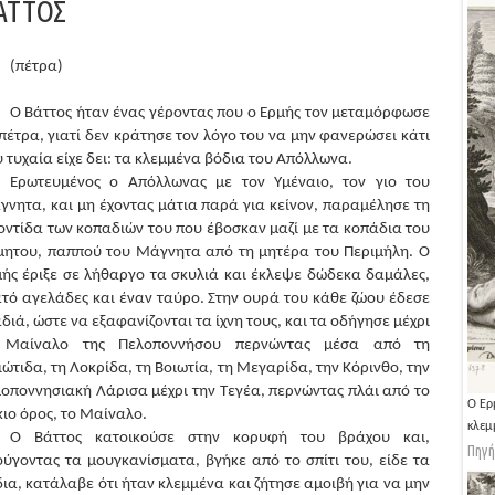
ΑΤΤΟΣ
(πέτρα)
Ο Βάττος ήταν ένας γέροντας που ο Ερμής τον μεταμόρφωσε
πέτρα, γιατί δεν κράτησε τον λόγο του να μην φανερώσει κάτι
 τυχαία είχε δει: τα κλεμμένα βόδια του Απόλλωνα.
Ερωτευμένος ο Απόλλωνας με τον Υμέναιο, τον γιο του
νητα, και μη έχοντας μάτια παρά για κείνον, παραμέλησε τη
ντίδα των κοπαδιών του που έβοσκαν μαζί με τα κοπάδια του
μητου, παππού του Μάγνητα από τη μητέρα του Περιμήλη. Ο
ής έριξε σε λήθαργο τα σκυλιά και έκλεψε δώδεκα δαμάλες,
τό αγελάδες και έναν ταύρο. Στην ουρά του κάθε ζώου έδεσε
διά, ώστε να εξαφανίζονται τα ίχνη τους, και τα οδήγησε μέχρι
 Μαίναλο της Πελοποννήσου περνώντας μέσα από τη
ώτιδα, τη Λοκρίδα, τη Βοιωτία, τη Μεγαρίδα, την Κόρινθο, την
οποννησιακή Λάρισα μέχρι την Τεγέα, περνώντας πλάι από το
Ο Ερμής ζητά από τον Βάττο να μην αποκαλύψει το μυστικό 
ιο όρος, το Μαίναλο.
κλεμμένων βοδιών.
Ο Βάττος κατοικούσε στην κορυφή του βράχου και,
Πηγή:
Rijksmuseum
ύγοντας τα μουγκανίσματα, βγήκε από το σπίτι του, είδε τα
ια, κατάλαβε ότι ήταν κλεμμένα και ζήτησε αμοιβή για να μην