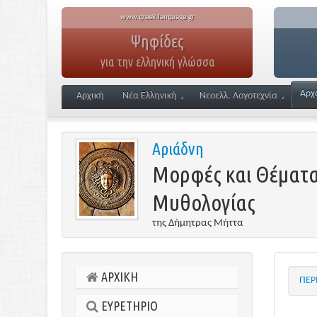
www.greek-language.gr
Ψηφίδες
για την ελληνική γλώσσα
Αρχ
Αρχική
Νέα Ελληνική
Νεοελλ. Λογοτεχνία
Αριάδνη
Μορφές και Θέματα
Μυθολογίας
της Δήμητρας Μήττα
ΑΡΧΙΚΗ
ΠΕΡ
ΕΥΡΕΤΗΡΙΟ