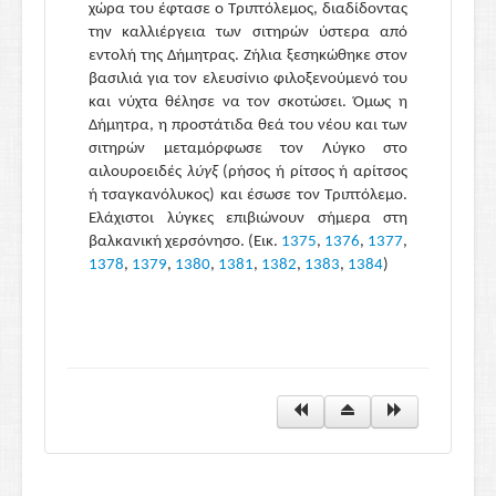
χώρα του έφτασε ο Τριπτόλεμος, διαδίδοντας
την καλλιέργεια των σιτηρών ύστερα από
εντολή της Δήμητρας. Ζήλια ξεσηκώθηκε στον
βασιλιά για τον ελευσίνιο φιλοξενούμενό του
και νύχτα θέλησε να τον σκοτώσει. Όμως η
Δήμητρα, η προστάτιδα θεά του νέου και των
σιτηρών μεταμόρφωσε τον Λύγκο στο
αιλουροειδές
λύγξ
(ρήσος ή ρίτσος ή αρίτσος
ή τσαγκανόλυκος) και έσωσε τον Τριπτόλεμο.
Ελάχιστοι λύγκες επιβιώνουν σήμερα στη
βαλκανική χερσόνησο.
(Εικ.
1375
,
1376
,
1377
,
1378
,
1379
,
1380
,
1381
,
1382
,
1383
,
1384
)