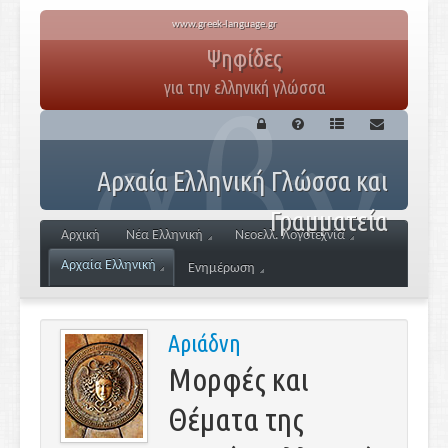
www.greek-language.gr
Ψηφίδες
για την ελληνική γλώσσα
Αρχαία Ελληνική Γλώσσα και
Γραμματεία
Αρχική
Νέα Ελληνική
Νεοελλ. Λογοτεχνία
Αρχαία Ελληνική
Ενημέρωση
Αριάδνη
Μορφές και
Θέματα της