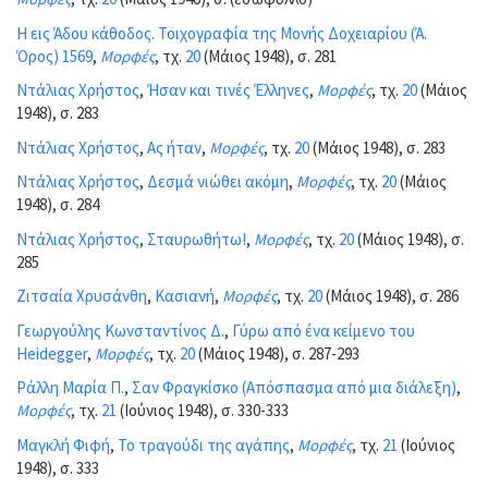
Η εις Άδου κάθοδος. Τοιχογραφία της Μονής Δοχειαρίου (Ά.
Όρος) 1569
,
Μορφές
, τχ.
20
(Μάιος 1948), σ. 281
Ντάλιας Χρήστος
,
Ήσαν και τινές Έλληνες
,
Μορφές
, τχ.
20
(Μάιος
1948), σ. 283
Ντάλιας Χρήστος
,
Ας ήταν
,
Μορφές
, τχ.
20
(Μάιος 1948), σ. 283
Ντάλιας Χρήστος
,
Δεσμά νιώθει ακόμη
,
Μορφές
, τχ.
20
(Μάιος
1948), σ. 284
Ντάλιας Χρήστος
,
Σταυρωθήτω!
,
Μορφές
, τχ.
20
(Μάιος 1948), σ.
285
Ζιτσαία Χρυσάνθη
,
Κασιανή
,
Μορφές
, τχ.
20
(Μάιος 1948), σ. 286
Γεωργούλης Κωνσταντίνος Δ.
,
Γύρω από ένα κείμενο του
Heidegger
,
Μορφές
, τχ.
20
(Μάιος 1948), σ. 287-293
Ράλλη Μαρία Π.
,
Σαν Φραγκίσκο (Απόσπασμα από μια διάλεξη)
,
Μορφές
, τχ.
21
(Ιούνιος 1948), σ. 330-333
Μαγκλή Φιφή
,
Το τραγούδι της αγάπης
,
Μορφές
, τχ.
21
(Ιούνιος
1948), σ. 333