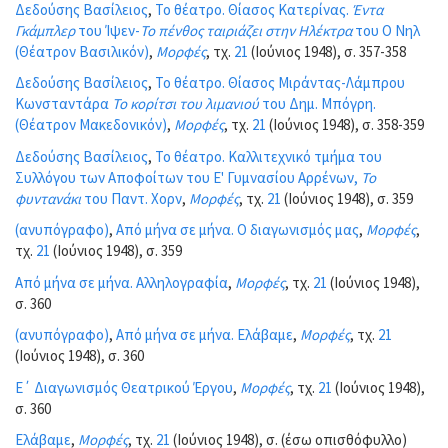
Δεδούσης Βασίλειος
,
Το θέατρο. Θίασος Κατερίνας.
Έντα
Γκάμπλερ
του Ίψεν-
Το πένθος ταιριάζει στην Ηλέκτρα
του Ο Νηλ
(Θέατρον Βασιλικόν)
,
Μορφές
, τχ.
21
(Ιούνιος 1948), σ. 357-358
Δεδούσης Βασίλειος
,
Το θέατρο. Θίασος Μιράντας-Λάμπρου
Κωνσταντάρα
Το κορίτσι του λιμανιού
του Δημ. Μπόγρη.
(Θέατρον Μακεδονικόν)
,
Μορφές
, τχ.
21
(Ιούνιος 1948), σ. 358-359
Δεδούσης Βασίλειος
,
Το θέατρο. Καλλιτεχνικό τμήμα του
Συλλόγου των Αποφοίτων του Ε' Γυμνασίου Αρρένων,
Το
φυντανάκι
του Παντ. Χορν
,
Μορφές
, τχ.
21
(Ιούνιος 1948), σ. 359
(ανυπόγραφο)
,
Από μήνα σε μήνα. Ο διαγωνισμός μας
,
Μορφές
,
τχ.
21
(Ιούνιος 1948), σ. 359
Από μήνα σε μήνα. Αλληλογραφία
,
Μορφές
, τχ.
21
(Ιούνιος 1948),
σ. 360
(ανυπόγραφο)
,
Από μήνα σε μήνα. Ελάβαμε
,
Μορφές
, τχ.
21
(Ιούνιος 1948), σ. 360
Ε΄ Διαγωνισμός Θεατρικού Έργου
,
Μορφές
, τχ.
21
(Ιούνιος 1948),
σ. 360
Ελάβαμε
,
Μορφές
, τχ.
21
(Ιούνιος 1948), σ. (έσω οπισθόφυλλο)