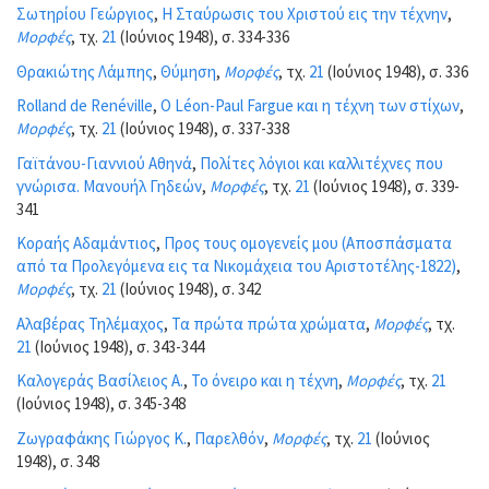
Σωτηρίου Γεώργιος
,
Η Σταύρωσις του Χριστού εις την τέχνην
,
Μορφές
, τχ.
21
(Ιούνιος 1948), σ. 334-336
Θρακιώτης Λάμπης
,
Θύμηση
,
Μορφές
, τχ.
21
(Ιούνιος 1948), σ. 336
Rolland de Renéville
,
Ο Léon-Paul Fargue και η τέχνη των στίχων
,
Μορφές
, τχ.
21
(Ιούνιος 1948), σ. 337-338
Γαϊτάνου-Γιαννιού Αθηνά
,
Πολίτες λόγιοι και καλλιτέχνες που
γνώρισα. Μανουήλ Γηδεών
,
Μορφές
, τχ.
21
(Ιούνιος 1948), σ. 339-
341
Κοραής Αδαμάντιος
,
Προς τους ομογενείς μου (Αποσπάσματα
από τα Προλεγόμενα εις τα Νικομάχεια του Αριστοτέλης-1822)
,
Μορφές
, τχ.
21
(Ιούνιος 1948), σ. 342
Αλαβέρας Τηλέμαχος
,
Τα πρώτα πρώτα χρώματα
,
Μορφές
, τχ.
21
(Ιούνιος 1948), σ. 343-344
Καλογεράς Βασίλειος Α.
,
Το όνειρο και η τέχνη
,
Μορφές
, τχ.
21
(Ιούνιος 1948), σ. 345-348
Ζωγραφάκης Γιώργος Κ.
,
Παρελθόν
,
Μορφές
, τχ.
21
(Ιούνιος
1948), σ. 348