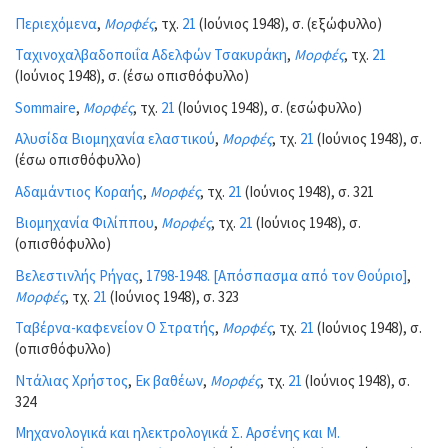
Περιεχόμενα
,
Μορφές
, τχ.
21
(Ιούνιος 1948), σ. (εξώφυλλο)
Ταχινοχαλβαδοποιΐα Αδελφών Τσακυράκη
,
Μορφές
, τχ.
21
(Ιούνιος 1948), σ. (έσω οπισθόφυλλο)
Sommaire
,
Μορφές
, τχ.
21
(Ιούνιος 1948), σ. (εσώφυλλο)
Αλυσίδα Βιομηχανία ελαστικού
,
Μορφές
, τχ.
21
(Ιούνιος 1948), σ.
(έσω οπισθόφυλλο)
Αδαμάντιος Κοραής
,
Μορφές
, τχ.
21
(Ιούνιος 1948), σ. 321
Βιομηχανία Φιλίππου
,
Μορφές
, τχ.
21
(Ιούνιος 1948), σ.
(οπισθόφυλλο)
Βελεστινλής Ρήγας
,
1798-1948. [Απόσπασμα από τον Θούριο]
,
Μορφές
, τχ.
21
(Ιούνιος 1948), σ. 323
Ταβέρνα-καφενείον Ο Στρατής
,
Μορφές
, τχ.
21
(Ιούνιος 1948), σ.
(οπισθόφυλλο)
Ντάλιας Χρήστος
,
Εκ βαθέων
,
Μορφές
, τχ.
21
(Ιούνιος 1948), σ.
324
Μηχανολογικά και ηλεκτρολογικά Σ. Αρσένης και Μ.