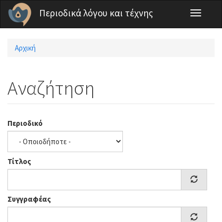
Παράκαμψη προς το κυρίως περιεχόμενο
Περιοδικά λόγου και τέχνης
Toggle
navigati
Αρχική
Είστε εδώ
Αναζήτηση
Περιοδικό
Τίτλος
Συγγραφέας