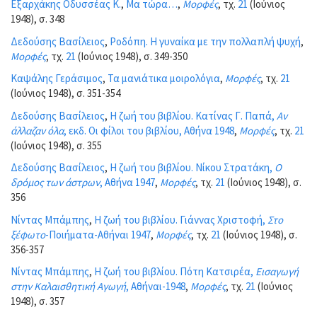
Εξαρχάκης Οδυσσέας Κ.
,
Μα τώρα…
,
Μορφές
, τχ.
21
(Ιούνιος
1948), σ. 348
Δεδούσης Βασίλειος
,
Ροδόπη. Η γυναίκα με την πολλαπλή ψυχή
,
Μορφές
, τχ.
21
(Ιούνιος 1948), σ. 349-350
Καψάλης Γεράσιμος
,
Τα μανιάτικα μοιρολόγια
,
Μορφές
, τχ.
21
(Ιούνιος 1948), σ. 351-354
Δεδούσης Βασίλειος
,
Η ζωή του βιβλίου. Κατίνας Γ. Παπά,
Αν
άλλαζαν όλα
, εκδ. Οι φίλοι του βιβλίου, Αθήνα 1948
,
Μορφές
, τχ.
21
(Ιούνιος 1948), σ. 355
Δεδούσης Βασίλειος
,
Η ζωή του βιβλίου. Νίκου Στρατάκη,
Ο
δρόμος των άστρων
, Αθήνα 1947
,
Μορφές
, τχ.
21
(Ιούνιος 1948), σ.
356
Νίντας Μπάμπης
,
Η ζωή του βιβλίου. Γιάννας Χριστοφή,
Στο
ξέφωτο
-Ποιήματα-Αθήναι 1947
,
Μορφές
, τχ.
21
(Ιούνιος 1948), σ.
356-357
Νίντας Μπάμπης
,
Η ζωή του βιβλίου. Πότη Κατσιρέα,
Εισαγωγή
στην Καλαισθητική Αγωγή
, Αθήναι-1948
,
Μορφές
, τχ.
21
(Ιούνιος
1948), σ. 357