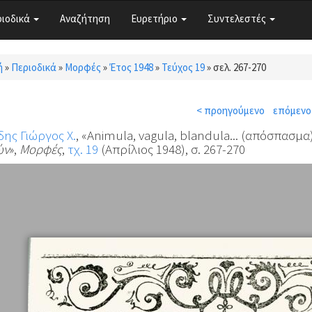
ριοδικά
Αναζήτηση
Ευρετήριο
Συντελεστές
ή
»
Περιοδικά
»
Μορφές
»
Έτος 1948
»
Τεύχος 19
»
σελ. 267-270
τε εδώ
< προηγούμενο
επόμενο
δης Γιώργος Χ.
, «Animula, vagula, blandula... (απόσπασμ
ών
»,
Μορφές
,
τχ. 19
(Απρίλιος 1948), σ. 267-270