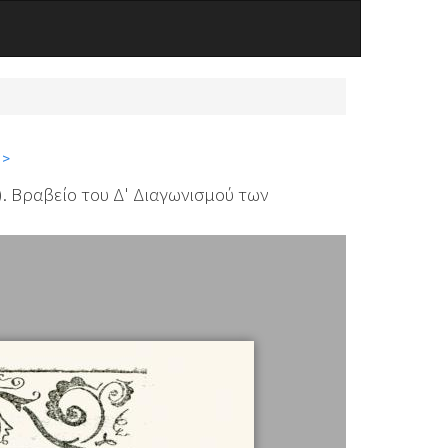
 >
α). Βραβείο του Δ' Διαγωνισμού των