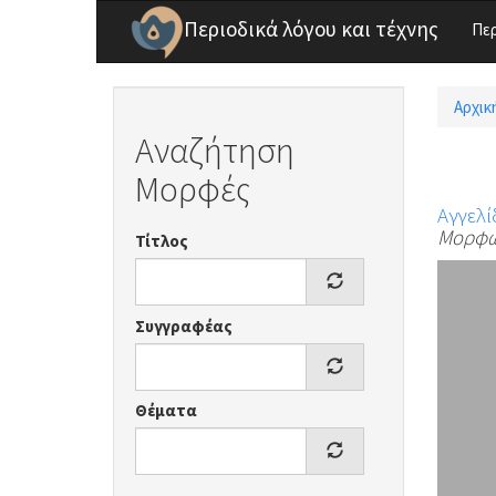
Παράκαμψη προς το κυρίως περιεχόμενο
Περιοδικά λόγου και τέχνης
Πε
Αρχικ
Είσ
Αναζήτηση
Μορφές
Αγγελί
Μορφ
Τίτλος
Συγγραφέας
Θέματα