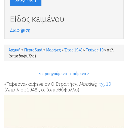
Είδος κειμένου
Διαφήμιση
Αρχική
»
Περιοδικά
»
Μορφές
»
Έτος 1948
»
Τεύχος 19
»
σελ.
Είστε εδώ
(οπισθόφυλλο)
< προηγούμενο
επόμενο >
«Ταβέρνα-καφενείον Ο Στρατής»,
Μορφές
,
τχ. 19
(Απρίλιος 1948), σ. (οπισθόφυλλο)