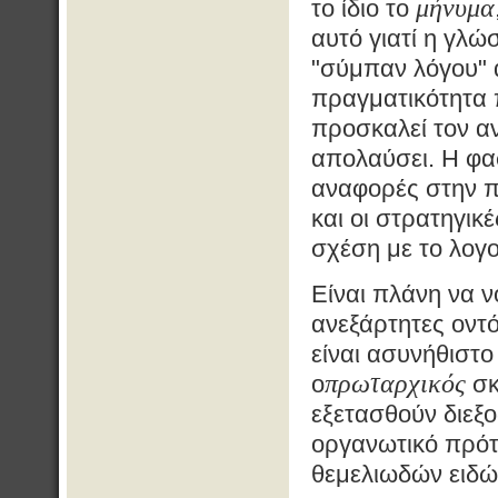
μήνυμα
το ίδιο το
αυτό γιατί η γλ
"σύμπαν λόγου" 
πραγματικότητα 
προσκαλεί τον αν
απολαύσει. Η φα
αναφορές στην π
και οι στρατηγικ
σχέση με το λογο
Είναι πλάνη να ν
ανεξάρτητες οντό
είναι ασυνήθιστ
πρωταρχικός
ο
σκ
εξετασθούν διεξο
οργανωτικό πρότ
θεμελιωδών ειδώ