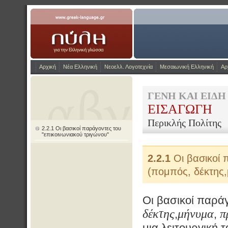
Η Πύλη για την ελληνικ
www.greek-language.gr
Αρχική
Νέα Ελληνική
Νεοελλ. Λογοτεχνία
Μεσαιωνική Ελληνική
Αρ
ΓΕΝΗ ΚΑΙ ΕΙΔ
ΕΙΣΑΓΩΓΗ
Περικλής Πολίτης
2.2.1 Οι βασικοί παράγοντες του
"επικοινωνιακού τριγώνου"
2.2.1
Οι βασικοί 
(πομπός, δέκτης
Οι βασικοί παράγ
δέκτης
μήνυμα
π
,
,
μια λειτουργική 