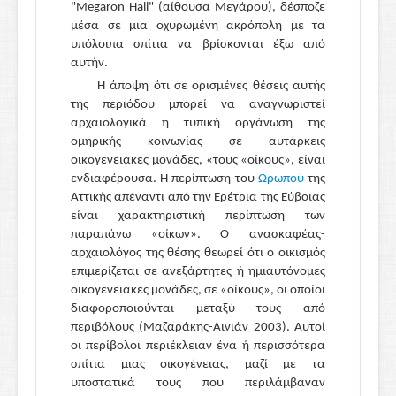
"Megaron Hall" (αίθουσα Μεγάρου), δέσποζε
μέσα σε μια οχυρωμένη ακρόπολη με τα
υπόλοιπα σπίτια να βρίσκονται έξω από
αυτήν.
Η άποψη ότι σε ορισμένες θέσεις αυτής
της περιόδου μπορεί να αναγνωριστεί
αρχαιολογικά η τυπική οργάνωση της
ομηρικής κοινωνίας σε αυτάρκεις
οικογενειακές μονάδες, «τους «οίκους», είναι
ενδιαφέρουσα. Η περίπτωση του
Ωρωπού
της
Αττικής απέναντι από την Ερέτρια της Εύβοιας
είναι χαρακτηριστική περίπτωση των
παραπάνω «οίκων». Ο ανασκαφέας-
αρχαιολόγος της θέσης θεωρεί ότι ο οικισμός
επιμερίζεται σε ανεξάρτητες ή ημιαυτόνομες
οικογενειακές μονάδες, σε «οίκους», οι οποίοι
διαφοροποιούνται μεταξύ τους από
περιβόλους (Μαζαράκης-Αινιάν 2003). Αυτοί
οι περίβολοι περιέκλειαν ένα ή περισσότερα
σπίτια μιας οικογένειας, μαζί με τα
υποστατικά τους που περιλάμβαναν