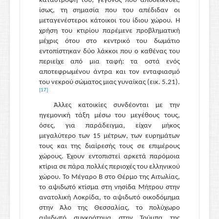
καταστροφή του, γεγονός που αποδεικνύει,
ίσως, τη σημασία που του απέδιδαν οι
μεταγενέστεροι κάτοικοι του ίδιου χώρου. Η
χρήση του κτιρίου παρέμενε προβληματική
μέχρις ότου στο κεντρικό του δωμάτιο
εντοπίστηκαν δύο λάκκοι που ο καθένας του
περιείχε από μια ταφή: τα οστά ενός
αποτεφρωμένου άντρα και τον ενταφιασμό
του νεκρού σώματος μιας γυναίκας (εικ. 5.21).
[17]
Άλλες κατοικίες συνδέονται με την
ηγεμονική τάξη μέσω του μεγέθους τους,
όσες, για παράδειγμα, είχαν μήκος
μεγαλύτερο των 15 μέτρων, των ευρημάτων
τους και της διαίρεσής τους σε επιμέρους
χώρους. Έχουν εντοπιστεί αρκετά παρόμοια
κτίρια σε πάρα πολλές περιοχές του ελληνικού
χώρου. Το Μέγαρο Β στο Θέρμο της Αιτωλίας,
το αψιδωτό κτίσμα στη νησίδα Μήτρου στην
ανατολική Λοκρίδα, το αψιδωτό οικοδόμημα
στην Άλο της Θεσσαλίας, το πολύχωρο
αψιδωτό συγκρότημα στην Τούμπα της