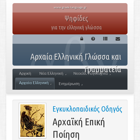
www.greek-language.gr
Ψηφίδες
για την ελληνική γλώσσα
Αρχαία Ελληνική Γλώσσα και
Γραμματεία
Αρχική
Νέα Ελληνική
Νεοελλ. Λογοτεχνία
Αρχαία Ελληνική
Ενημέρωση
Εγκυκλοπαιδικός Οδηγός
Αρχαϊκή Επική
Ποίηση