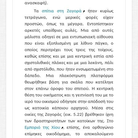
ανασκαφή).
Τα
σπίτια στη Ζαγορά
ήταν κυρίως
τετράγωνα, ενώ μερικές φορές είχαν
προστώο, όπως τα μέγαρα. Εντοπίστηκαν
αρκετές υπαίθριες αυλές. Μια από αυτές
μάλιστα οδηγεί σε μια εντυπωσιακή αίθουσα
που είναι εξοπλισμένη με λίθινο πάγκο, ο
οποίος περιτρέχει τους τρεις της τοίχους,
καθώς επίσης και με μια κεντρική εστία από
σχιστολιθικές πλάκες και με μια λεκάνη, πάλι
από σχιστόλιθο, που ήταν ενσωματωμένη στο
δάπεδο. Μια πλακόστρωτη πλατφόρμα
θεωρήθηκε βάση για σκάλα που κατέληγε
στον επάνω όροφο του σπιτιού. Η κεντρική
θέση του οικήματος και η γειτνίασή του με το
ιερό του οικισμού οδήγησε στην απόδοσή του
ως κατοικία κάποιου αρχηγού. Μέσα στις
οικίες της Ζαγοράς (εικ. 5.22) βρέθηκαν ίχνη
των δραστηριοτήτων των κατοίκων της. Στο
Εμποριό της Χίου
, επίσης, ένα ορθογώνιο
επίμηκες οικοδόμημα, το αποκαλούμενο