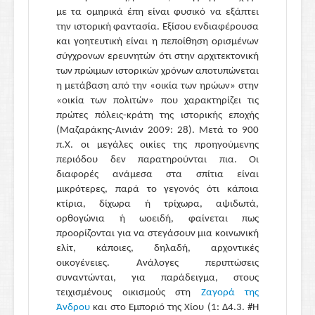
με τα ομηρικά έπη είναι φυσικό να εξάπτει
την ιστορική φαντασία. Εξίσου ενδιαφέρουσα
και γοητευτική είναι η πεποίθηση ορισμένων
σύγχρονων ερευνητών ότι στην αρχιτεκτονική
των πρώιμων ιστορικών χρόνων αποτυπώνεται
η μετάβαση από την «οικία των ηρώων» στην
«οικία των πολιτών» που χαρακτηρίζει τις
πρώτες πόλεις-κράτη της ιστορικής εποχής
(Μαζαράκης-Αινιάν 2009: 28). Μετά το 900
π.Χ. οι μεγάλες οικίες της προηγούμενης
περιόδου δεν παρατηρούνται πια. Οι
διαφορές ανάμεσα στα σπίτια είναι
μικρότερες, παρά το γεγονός ότι κάποια
κτίρια, δίχωρα ή τρίχωρα, αψιδωτά,
ορθογώνια ή ωοειδή, φαίνεται πως
προορίζονται για να στεγάσουν μια κοινωνική
ελίτ, κάποιες, δηλαδή, αρχοντικές
οικογένειες. Ανάλογες περιπτώσεις
συναντώνται, για παράδειγμα, στους
τειχισμένους οικισμούς στη
Ζαγορά της
Άνδρου
και στο Εμποριό της Χίου (1: Δ4.3. #Η