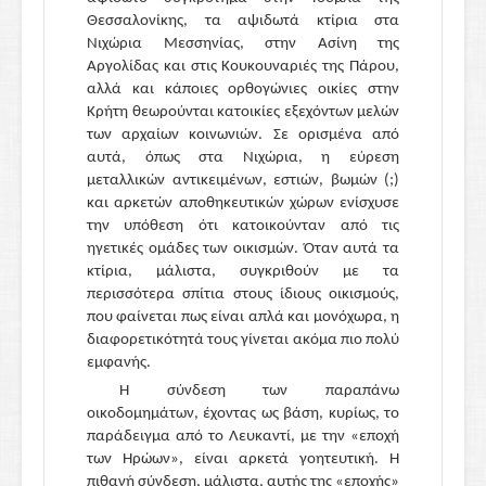
Θεσσαλονίκης, τα αψιδωτά κτίρια στα
Νιχώρια Μεσσηνίας, στην Ασίνη της
Αργολίδας και στις Κουκουναριές της Πάρου,
αλλά και κάποιες ορθογώνιες οικίες στην
Κρήτη θεωρούνται κατοικίες εξεχόντων μελών
των αρχαίων κοινωνιών. Σε ορισμένα από
αυτά, όπως στα Νιχώρια, η εύρεση
μεταλλικών αντικειμένων, εστιών, βωμών (;)
και αρκετών αποθηκευτικών χώρων ενίσχυσε
την υπόθεση ότι κατοικούνταν από τις
ηγετικές ομάδες των οικισμών. Όταν αυτά τα
κτίρια, μάλιστα, συγκριθούν με τα
περισσότερα σπίτια στους ίδιους οικισμούς,
που φαίνεται πως είναι απλά και μονόχωρα, η
διαφορετικότητά τους γίνεται ακόμα πιο πολύ
εμφανής.
Η σύνδεση των παραπάνω
οικοδομημάτων, έχοντας ως βάση, κυρίως, το
παράδειγμα από το Λευκαντί, με την «εποχή
των Ηρώων», είναι αρκετά γοητευτική. Η
πιθανή σύνδεση, μάλιστα, αυτής της «εποχής»