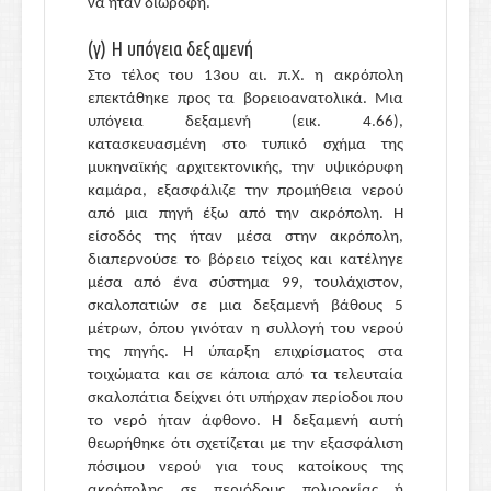
να ήταν διώροφη.
(γ) Η υπόγεια δεξαμενή
Στο τέλος του 13ου αι. π.Χ. η ακρόπολη
επεκτάθηκε προς τα βορειοανατολικά. Μια
υπόγεια δεξαμενή (εικ. 4.66),
κατασκευασμένη στο τυπικό σχήμα της
μυκηναϊκής αρχιτεκτονικής, την υψικόρυφη
καμάρα, εξασφάλιζε την προμήθεια νερού
από μια πηγή έξω από την ακρόπολη. Η
είσοδός της ήταν μέσα στην ακρόπολη,
διαπερνούσε το βόρειο τείχος και κατέληγε
μέσα από ένα σύστημα 99, τουλάχιστον,
σκαλοπατιών σε μια δεξαμενή βάθους 5
μέτρων, όπου γινόταν η συλλογή του νερού
της πηγής. Η ύπαρξη επιχρίσματος στα
τοιχώματα και σε κάποια από τα τελευταία
σκαλοπάτια δείχνει ότι υπήρχαν περίοδοι που
το νερό ήταν άφθονο. Η δεξαμενή αυτή
θεωρήθηκε ότι σχετίζεται με την εξασφάλιση
πόσιμου νερού για τους κατοίκους της
ακρόπολης σε περιόδους πολιορκίας ή