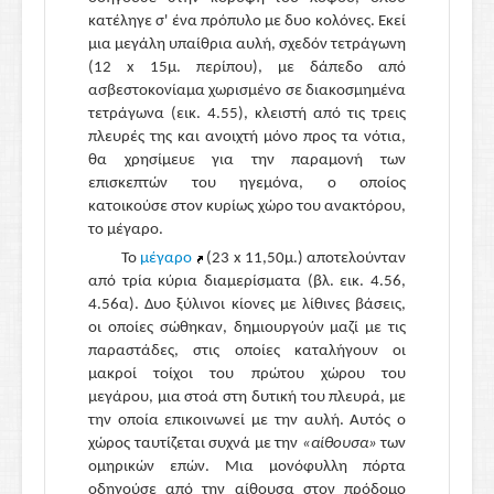
κατέληγε σ' ένα πρόπυλο με δυο κολόνες. Εκεί
μια μεγάλη υπαίθρια αυλή, σχεδόν τετράγωνη
(12 x 15μ. περίπου), με δάπεδο από
ασβεστοκονίαμα χωρισμένο σε διακοσμημένα
τετράγωνα (εικ. 4.55), κλειστή από τις τρεις
πλευρές της και ανοιχτή μόνο προς τα νότια,
θα χρησίμευε για την παραμονή των
επισκεπτών του ηγεμόνα, ο οποίος
κατοικούσε στον κυρίως χώρο του ανακτόρου,
το μέγαρο.
Το
μέγαρο
(23 x 11,50μ.) αποτελούνταν
από τρία κύρια διαμερίσματα (βλ. εικ. 4.56,
4.56α). Δυο ξύλινοι κίονες με λίθινες βάσεις,
οι οποίες σώθηκαν, δημιουργούν μαζί με τις
παραστάδες, στις οποίες καταλήγουν οι
μακροί τοίχοι του πρώτου χώρου του
μεγάρου, μια στοά στη δυτική του πλευρά, με
την οποία επικοινωνεί με την αυλή. Αυτός ο
χώρος ταυτίζεται συχνά με την
«αίθουσα»
των
ομηρικών επών. Μια μονόφυλλη πόρτα
οδηγούσε από την αίθουσα στον πρόδομο