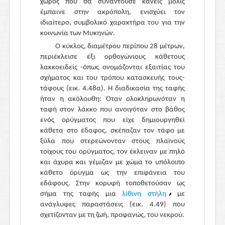
χώρος που θα συναντούσε κανείς μόλις
έμπαινε στην ακρόπολη, ενισχύει τον
ιδιαίτερο, συμβολικό χαρακτήρα του για την
κοινωνία των Μυκηνών.
Ο κύκλος, διαμέτρου περίπου 28 μέτρων,
περιέκλεισε έξι ορθογώνιους κάθετους
λακκοειδείς -όπως ονομάζονται εξαιτίας του
σχήματος και του τρόπου κατασκευής τους-
τάφους (εικ. 4.48α). Η διαδικασία της ταφής
ήταν η ακόλουθη: Όταν ολοκληρωνόταν η
ταφή στον λάκκο που ανοιγόταν στο βάθος
ενός ορύγματος που είχε δημιουργηθεί
κάθετα στο έδαφος, σκέπαζαν τον τάφο με
ξύλα που στερεώνονταν στους πλαϊνούς
τοίχους του ορύγματος, τον έκλειναν με πηλό
και άχυρα και γέμιζαν με χώμα το υπόλοιπο
κάθετο όρυγμα ως την επιφάνεια του
εδάφους. Στην κορυφή τοποθετούσαν ως
σήμα της ταφής μια
λίθινη στήλη
με
ανάγλυφες παραστάσεις (εικ. 4.49) που
σχετίζονταν με τη ζωή, προφανώς, του νεκρού.