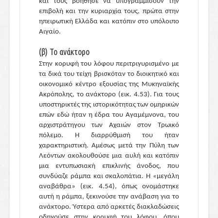
και τους βοήθησε να υπογραμμίσουν την
επιβολή και την κυριαρχία τους, πρώτα στην
ηπειρωτική Ελλάδα και κατόπιν στο υπόλοιπο
Αιγαίο.
(β) Το ανάκτορο
Στην κορυφή του λόφου περιτριγυρισμένο με
τα δικά του τείχη βρισκόταν το διοικητικό και
οικονομικό κέντρο εξουσίας της Μυκηναϊκής
Ακρόπολης, το ανάκτορο (εικ. 4.53). Για τους
υποστηρικτές της ιστορικότητας των ομηρικών
επών εδώ ήταν η έδρα του Αγαμέμνονα, του
αρχιστράτηγου των Αχαιών στον Τρωικό
πόλεμο. Η διαρρύθμισή του ήταν
χαρακτηριστική. Αμέσως μετά την Πύλη των
Λεόντων ακολουθούσε μια αυλή και κατόπιν
μια εντυπωσιακή επικλινής άνοδος, που
συνδύαζε ράμπα και σκαλοπάτια. Η «μεγάλη
αναβάθρα» (εικ. 4.54), όπως ονομάστηκε
αυτή η ράμπα, ξεκινούσε την ανάβαση για το
ανάκτορο. Ύστερα από αρκετές διακλαδώσεις
οδηγούσε στην κορυφή του λόφου, όπου