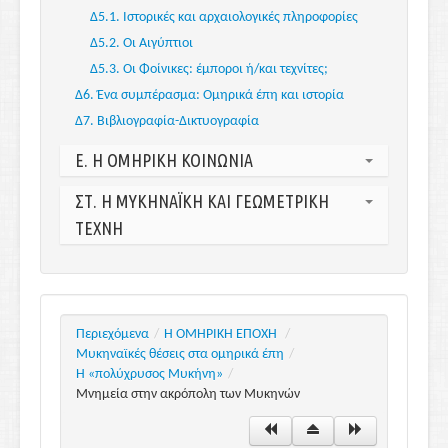
Δ5.1. Ιστορικές και αρχαιολογικές πληροφορίες
Δ5.2. Οι Αιγύπτιοι
Δ5.3. Οι Φοίνικες: έμποροι ή/και τεχνίτες;
Δ6. Ένα συμπέρασμα: Ομηρικά έπη και ιστορία
Δ7. Βιβλιογραφία-Δικτυογραφία
Ε. Η ΟΜΗΡΙΚΗ ΚΟΙΝΩΝΙΑ
Ε1. Εισαγωγή
ΣΤ. Η ΜΥΚΗΝΑΪΚΗ ΚΑΙ ΓΕΩΜΕΤΡΙΚΗ
Ε2. Η μυκηναϊκή κοινωνία μέσα από τα
ΤΕΧΝΗ
αρχαιολογικά ευρήματα
ΣΤ1. Εισαγωγή
Ε2.1. Το ανάκτορο και οι ακροπόλεις
ΣΤ2. Η Μυκηναϊκή τέχνη
Ε2.2. Οι μυκηναϊκοί θεσμοί
ΣΤ2.1. Αρχιτεκτονική
Ε2.3. Τα δεδομένα από τον κόσμο των νεκρών
Περιεχόμενα
/
Η ΟΜΗΡΙΚΗ ΕΠΟΧΗ
/
ΣΤ2.2. Kεραμική και αγγειογραφία
Ε2.4. Η μυκηναϊκή κοινωνία μέσα από τις
Μυκηναϊκές θέσεις στα ομηρικά έπη
/
τοιχογραφίες
ΣΤ2.3. Τοιχογραφίες
Η «πολύχρυσος Μυκήνη»
/
Ε3. Η κοινωνία των πρώιμων ιστορικών χρόνων
Μνημεία στην ακρόπολη των Μυκηνών
ΣΤ2.4. Πλαστική
Ε3.1. Αρχιτεκτονική και κοινωνία
ΣΤ2.5. Σφραγίδες και Σφραγιδόλιθοι
Ε3.2. Ταφικά έθιμα