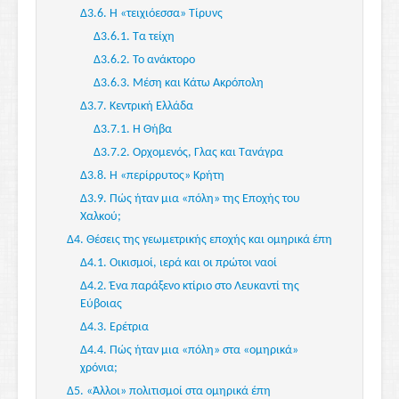
Α3.1. Εισαγωγικά
Δ3.6. Η «τειχιόεσσα» Τίρυνς
Α3.2. Ο εξωτερικός νόστος
Δ3.6.1. Τα τείχη
Α3.2.1. Tα δύο προοίμια του έπους και η
Δ3.6.2. Το ανάκτορο
"Θεῶν ἀγορά"
Δ3.6.3. Μέση και Κάτω Ακρόπολη
Α3.2.2. Nόστος και Aναζήτηση
Δ3.7. Κεντρική Ελλάδα
Α3.2.3. Nόστος και Aπόλογοι
Δ3.7.1. Η Θήβα
Α3.2.4. Nόστος και Θάνατος
Δ3.7.2. Ορχομενός, Γλας και Τανάγρα
Α3.3. Ο εσωτερικός νόστος
Δ3.8. Η «περίρρυτος» Κρήτη
Α3.3.1. Νόστος και Ύπνος
Δ3.9. Πώς ήταν μια «πόλη» της Εποχής του
Α3.3.2. Νόστος και Πόλεμος
Χαλκού;
Α3.3.3. Νόστος και Αναγνωρισμός
Δ4. Θέσεις της γεωμετρικής εποχής και ομηρικά έπη
Δ4.1. Οικισμοί, ιερά και οι πρώτοι ναοί
Δ4.2. Ένα παράξενο κτίριο στο Λευκαντί της
Εύβοιας
Δ4.3. Ερέτρια
Δ4.4. Πώς ήταν μια «πόλη» στα «ομηρικά»
χρόνια;
Δ5. «Άλλοι» πολιτισμοί στα ομηρικά έπη