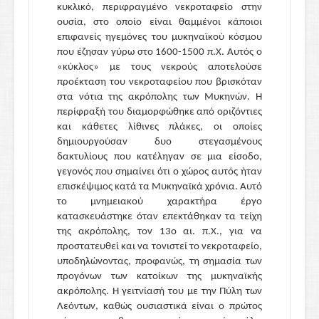
κυκλικό, περιφραγμένο νεκροταφείο στην
ουσία, στο οποίο είναι θαμμένοι κάποιοι
επιφανείς ηγεμόνες του μυκηναϊκού κόσμου
που έζησαν γύρω στο 1600-1500 π.Χ. Αυτός ο
«κύκλος» με τους νεκρούς αποτελούσε
προέκταση του νεκροταφείου που βρισκόταν
στα νότια της ακρόπολης των Μυκηνών. Η
περίφραξή του διαμορφώθηκε από οριζόντιες
και κάθετες λίθινες πλάκες, οι οποίες
δημιουργούσαν δυο στεγασμένους
δακτυλίους που κατέληγαν σε μια είσοδο,
γεγονός που σημαίνει ότι ο χώρος αυτός ήταν
επισκέψιμος κατά τα Μυκηναϊκά χρόνια. Αυτό
το μνημειακού χαρακτήρα έργο
κατασκευάστηκε όταν επεκτάθηκαν τα τείχη
της ακρόπολης, τον 13ο αι. π.Χ., για να
προστατευθεί και να τονιστεί το νεκροταφείο,
υποδηλώνοντας, προφανώς, τη σημασία των
προγόνων των κατοίκων της μυκηναϊκής
ακρόπολης. Η γειτνίασή του με την Πύλη των
Λεόντων, καθώς ουσιαστικά είναι ο πρώτος