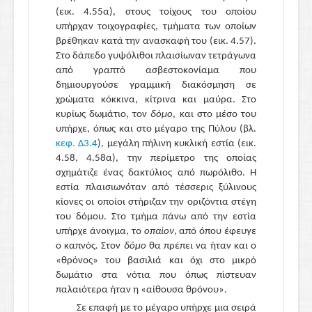
(εικ. 4.55α), στους τοίχους του οποίου
υπήρχαν τοιχογραφίες, τμήματα των οποίων
βρέθηκαν κατά την ανασκαφή του (εικ. 4.57).
Στο δάπεδο γυψόλιθοι πλαισίωναν τετράγωνα
από γραπτό ασβεστοκονίαμα που
δημιουργούσε γραμμική διακόσμηση σε
χρώματα κόκκινα, κίτρινα και μαύρα. Στο
κυρίως δωμάτιο, τον
δόμο
, και στο μέσο του
υπήρχε, όπως και στο μέγαρο της Πύλου (βλ.
κεφ. Δ3.4
), μεγάλη πήλινη κυκλική εστία (εικ.
4.58, 4.58α), την περίμετρο της οποίας
σχημάτιζε ένας δακτύλιος από πωρόλιθο. Η
εστία πλαισιωνόταν από τέσσερις ξύλινους
κίονες οι οποίοι στήριζαν την οριζόντια στέγη
του δόμου. Στο τμήμα πάνω από την εστία
υπήρχε άνοιγμα, το
οπαίον
, από όπου έφευγε
ο καπνός
.
Στον
δόμο
θα πρέπει να ήταν και ο
«θρόνος» του βασιλιά και όχι στο μικρό
δωμάτιο στα νότια που όπως πίστευαν
παλαιότερα ήταν η «αίθουσα θρόνου».
Σε επαφή με το μέγαρο υπήρχε μια σειρά