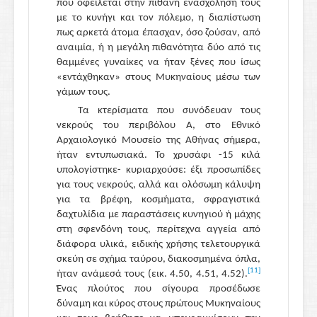
που οφείλεται στην πιθανή ενασχόλησή τους
με το κυνήγι και τον πόλεμο, η διαπίστωση
πως αρκετά άτομα έπασχαν, όσο ζούσαν, από
αναιμία, ή η μεγάλη πιθανότητα δύο από τις
θαμμένες γυναίκες να ήταν ξένες που ίσως
«εντάχθηκαν» στους Μυκηναίους μέσω των
γάμων τους.
Τα κτερίσματα που συνόδευαν τους
νεκρούς του περιβόλου Α, στο Εθνικό
Αρχαιολογικό Μουσείο της Αθήνας σήμερα,
ήταν εντυπωσιακά. Το χρυσάφι -15 κιλά
υπολογίστηκε- κυριαρχούσε: έξι προσωπίδες
για τους νεκρούς, αλλά και ολόσωμη κάλυψη
για τα βρέφη, κοσμήματα, σφραγιστικά
δαχτυλίδια με παραστάσεις κυνηγιού ή μάχης
στη σφενδόνη τους, περίτεχνα αγγεία από
διάφορα υλικά, ειδικής χρήσης τελετουργικά
σκεύη σε σχήμα ταύρου, διακοσμημένα όπλα,
[11]
ήταν ανάμεσά τους (εικ. 4.50, 4.51, 4.52).
Ένας πλούτος που σίγουρα προσέδωσε
δύναμη και κύρος στους πρώτους Μυκηναίους