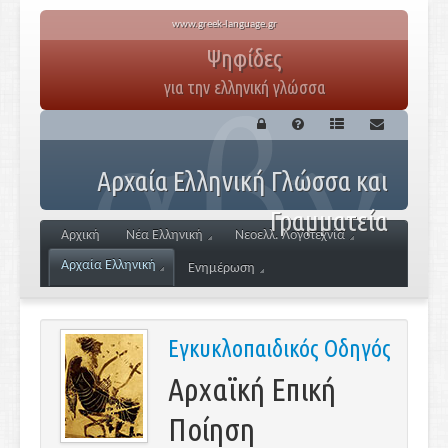
www.greek-language.gr
Ψηφίδες
για την ελληνική γλώσσα
Αρχαία Ελληνική Γλώσσα και
Γραμματεία
Αρχική
Νέα Ελληνική
Νεοελλ. Λογοτεχνία
Αρχαία Ελληνική
Ενημέρωση
Εγκυκλοπαιδικός Οδηγός
Αρχαϊκή Επική
Ποίηση