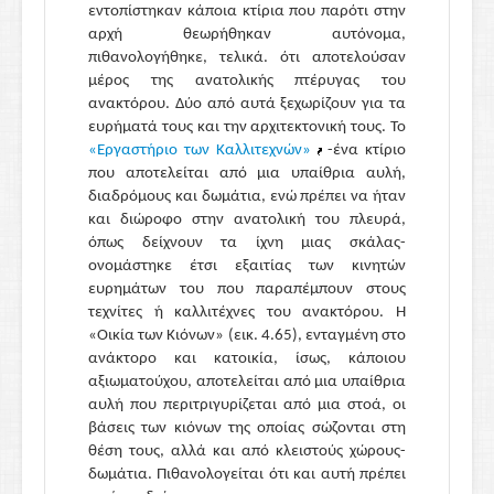
εντοπίστηκαν κάποια κτίρια που παρότι στην
αρχή θεωρήθηκαν αυτόνομα,
πιθανολογήθηκε, τελικά. ότι αποτελούσαν
μέρος της ανατολικής πτέρυγας του
ανακτόρου. Δύο από αυτά ξεχωρίζουν για τα
ευρήματά τους και την αρχιτεκτονική τους. Το
«Εργαστήριο των Καλλιτεχνών»
-ένα κτίριο
που αποτελείται από μια υπαίθρια αυλή,
διαδρόμους και δωμάτια, ενώ πρέπει να ήταν
και διώροφο στην ανατολική του πλευρά,
όπως δείχνουν τα ίχνη μιας σκάλας-
ονομάστηκε έτσι εξαιτίας των κινητών
ευρημάτων του που παραπέμπουν στους
τεχνίτες ή καλλιτέχνες του ανακτόρου. Η
«Οικία των Κιόνων» (εικ. 4.65), ενταγμένη στο
ανάκτορο και κατοικία, ίσως, κάποιου
αξιωματούχου, αποτελείται από μια υπαίθρια
αυλή που περιτριγυρίζεται από μια στοά, οι
βάσεις των κιόνων της οποίας σώζονται στη
θέση τους, αλλά και από κλειστούς χώρους-
δωμάτια. Πιθανολογείται ότι και αυτή πρέπει