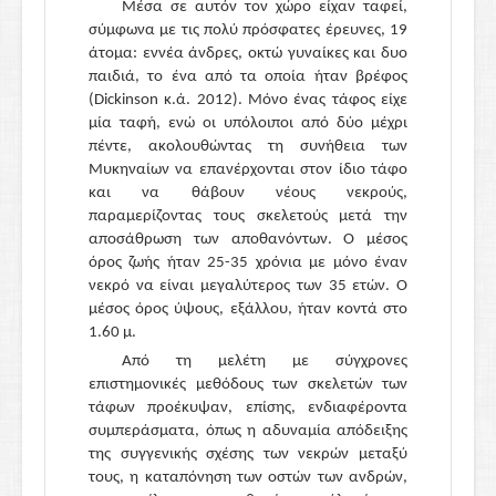
Μέσα σε αυτόν τον χώρο είχαν ταφεί,
σύμφωνα με τις πολύ πρόσφατες έρευνες, 19
άτομα: εννέα άνδρες, οκτώ γυναίκες και δυο
παιδιά, το ένα από τα οποία ήταν βρέφος
(Dickinson κ.ά. 2012). Μόνο ένας τάφος είχε
μία ταφή, ενώ οι υπόλοιποι από δύο μέχρι
πέντε, ακολουθώντας τη συνήθεια των
Μυκηναίων να επανέρχονται στον ίδιο τάφο
και να θάβουν νέους νεκρούς,
παραμερίζοντας τους σκελετούς μετά την
αποσάθρωση των αποθανόντων. Ο μέσος
όρος ζωής ήταν 25-35 χρόνια με μόνο έναν
νεκρό να είναι μεγαλύτερος των 35 ετών. Ο
μέσος όρος ύψους, εξάλλου, ήταν κοντά στο
1.60 μ.
Από τη μελέτη με σύγχρονες
επιστημονικές μεθόδους των σκελετών των
τάφων προέκυψαν, επίσης, ενδιαφέροντα
συμπεράσματα, όπως η αδυναμία απόδειξης
της συγγενικής σχέσης των νεκρών μεταξύ
τους, η καταπόνηση των οστών των ανδρών,