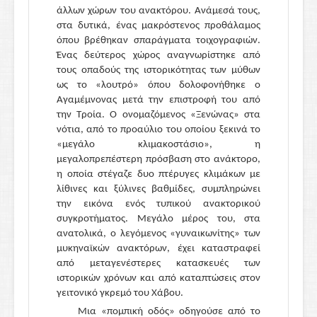
άλλων χώρων του ανακτόρου. Ανάμεσά τους,
στα δυτικά, ένας μακρόστενος προθάλαμος
όπου βρέθηκαν σπαράγματα τοιχογραφιών.
Ένας δεύτερος χώρος αναγνωρίστηκε από
τους οπαδούς της ιστορικότητας των μύθων
ως το «λουτρό» όπου δολοφονήθηκε ο
Αγαμέμνονας μετά την επιστροφή του από
την Τροία. Ο ονομαζόμενος «Ξενώνας» στα
νότια, από το προαύλιο του οποίου ξεκινά το
«μεγάλο κλιμακοστάσιο», η
μεγαλοπρεπέστερη πρόσβαση στο ανάκτορο,
η οποία στέγαζε δυο πτέρυγες κλιμάκων με
λίθινες και ξύλινες βαθμίδες, συμπληρώνει
την εικόνα ενός τυπικού ανακτορικού
συγκροτήματος. Μεγάλο μέρος του, στα
ανατολικά, ο λεγόμενος «γυναικωνίτης» των
μυκηναϊκών ανακτόρων, έχει καταστραφεί
από μεταγενέστερες κατασκευές των
ιστορικών χρόνων και από καταπτώσεις στον
γειτονικό γκρεμό του Χάβου.
Μια «πομπική οδός» οδηγούσε από το