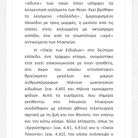
«άδυτα» των ναών όπου υπήρχαν τα
λατρευτικά αγάλματα των θεών. Εκεί βρέθηκε
το λεγόμενο «παλλάδιο», ζωγραφισμένο
πλακίδιο με τρεις μορφές, η μεσαία από τις
οποίες είναι καλυμμένη με οκτώσχημη
ασπίδα, ένα από τα γνωστότερα «ιερά»
αντικείμενα των Μυκηνών.
Η «Οικία των Ειδώλων» στο δεύτερο
επίπεδο, ένα τρίχωρο κτίσμα, ονομάστηκε
έτσι γιατί επικοινωνούσε με έναν αποθέτη,
στο άκρο του οποίου εντοπίστηκαν
θραύσματα μεγάλων και μικρών
ανθρωπόμορφων πήλινων μυκηναϊκών
ειδωλίων (εικ. 4.60) και πήλινα ομοιώματα
φιδιών. Αυτά τα ευρήματα, που σήμερα
εκτίθενται στο Μουσείο Μυκηνών
συνδέθηκαν με κάποια χθόνια τελετουργία
σχετική με τη ζωή και τον θάνατο, τον επάνω
και τον κάτω κόσμο. Άλλα κτίσματα, όπως το
«Εργαστήριο» (εικ. 4.61, 4.61α) και η «Οικία
Τσούντα» (εικ. 4.62), την οποία ανέσκαψε ο