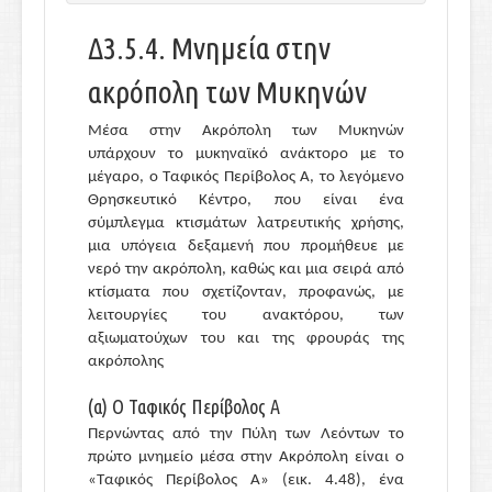
ΣΤ2.6. Άλλες Τέχνες
Ε4. Έπη και αρχαιολογικά ευρήματα
ΣΤ2.6.1. Μεταλλοτεχνία
Δ3.5.4. Μνημεία στην
Ε4.1. Πόλις και οίκος
ΣΤ2.6.2. Ελεφαντουργία
ακρόπολη των Μυκηνών
Ε4.2. Άνακτες και βασιλιάδες
ΣΤ2.6.3. Κοσμηματοτεχνία
Ε4.3. Ομηρικοί θεσμοί Ι. Η ομηρική «πανήγυρις»
ΣΤ2.6.4. Υφαντική
Μέσα στην Ακρόπολη των Μυκηνών
Ε4.4. Ομηρικοί θεσμοί ΙΙ. Η φιλοξενία και το
ΣΤ3. Γεωμετρική τέχνη
υπάρχουν το μυκηναϊκό ανάκτορο με το
«δώρο»
ΣΤ3.1. Αρχιτεκτονική
μέγαρο, ο Ταφικός Περίβολος Α, το λεγόμενο
Ε4.5. Ομηρική θρησκεία και κοινωνία
Θρησκευτικό Κέντρο, που είναι ένα
ΣΤ3.2. Κεραμική και αγγειογραφία
Ε5. Η ομηρική κοινωνία και η ιστορικότητά της
σύμπλεγμα κτισμάτων λατρευτικής χρήσης,
ΣΤ3.3. Πλαστική
μια υπόγεια δεξαμενή που προμήθευε με
Ε6. Βιβλιογραφία-Δικτυογραφία
ΣΤ3.4. Μεταλλοτεχνία
νερό την ακρόπολη, καθώς και μια σειρά από
ΣΤ4. Επίλογος
κτίσματα που σχετίζονταν, προφανώς, με
ΣΤ5. Βιβλιογραφία-Δικτυογραφία
λειτουργίες του ανακτόρου, των
αξιωματούχων του και της φρουράς της
ακρόπολης
(α) Ο Ταφικός Περίβολος Α
Περνώντας από την Πύλη των Λεόντων το
πρώτο μνημείο μέσα στην Ακρόπολη είναι ο
«Ταφικός Περίβολος Α» (εικ. 4.48), ένα