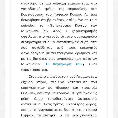
ανάκτορο σε μια περιοχή χαμηλότερα, στο
νοτιοδυτικό τμήμα της ακρόπολης, στα
βορειοδυτικά του Ταφικού Κύκλου Α. Εκεί
θεωρήθηκε ότι βρισκόταν, απλωμένο σε τρία
επίπεδα, το «Θρησκευτικό Κέντρο των
Μυκηνών» (εικ. 4.59). Ο χαρακτηρισμός
οφείλεται στο γεγονός ότι στο συγκεκριμένο
συγκρότημα κτιρίων εντοπίστηκαν ευρήματα
που συνδέθηκαν από τους ερευνητές
αρχαιολόγους με τελετουργικά δρώμενα και
με τις θρησκευτικές ανησυχίες των αρχαίων
Μυκηναίων.
Η περιγραφή του
είναι
χαρακτηριστική.
Στο πρώτο επίπεδο, το «Ιερό Γάμμα», ένα
δίχωρο κτίριο, περιείχε κατασκευές που
ερμηνεύτηκαν ως «βωμός» και «τράπεζα
θυσιών», ενώ πήλινα έδρανα θεωρήθηκαν ως
μέρη όπου τοποθετούνταν λατρευτικά
αντικείμενα. Ένας τρίτος μικρότερος χώρος,
που επικοινωνούσε με τα δωμάτια του «Ιερού
Γάμμα», ταυτίστηκε με τα μεταγενέστερα