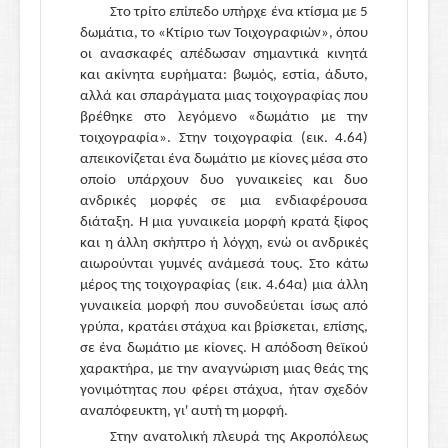
Στο τρίτο επίπεδο υπήρχε ένα κτίσμα με 5
δωμάτια, το «Κτίριο των Τοιχογραφιών», όπου
οι ανασκαφές απέδωσαν σημαντικά κινητά
και ακίνητα ευρήματα: βωμός, εστία, άδυτο,
αλλά και σπαράγματα μιας τοιχογραφίας που
βρέθηκε στο λεγόμενο «δωμάτιο με την
τοιχογραφία». Στην τοιχογραφία (εικ. 4.64)
απεικονίζεται ένα δωμάτιο με κίονες μέσα στο
οποίο υπάρχουν δυο γυναικείες και δυο
ανδρικές μορφές σε μια ενδιαφέρουσα
διάταξη. Η μια γυναικεία μορφή κρατά ξίφος
και η άλλη σκήπτρο ή λόγχη, ενώ οι ανδρικές
αιωρούνται γυμνές ανάμεσά τους. Στο κάτω
μέρος της τοιχογραφίας (εικ. 4.64α) μια άλλη
γυναικεία μορφή που συνοδεύεται ίσως από
γρύπα, κρατάει στάχυα και βρίσκεται, επίσης,
σε ένα δωμάτιο με κίονες. Η απόδοση θεϊκού
χαρακτήρα, με την αναγνώριση μιας θεάς της
γονιμότητας που φέρει στάχυα, ήταν σχεδόν
αναπόφευκτη, γι' αυτή τη μορφή.
Στην ανατολική πλευρά της Ακροπόλεως