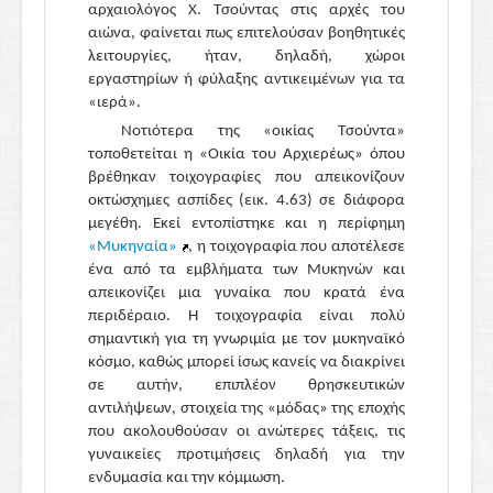
αρχαιολόγος Χ. Τσούντας στις αρχές του
αιώνα, φαίνεται πως επιτελούσαν βοηθητικές
λειτουργίες, ήταν, δηλαδή, χώροι
εργαστηρίων ή φύλαξης αντικειμένων για τα
«ιερά».
Νοτιότερα της «οικίας Τσούντα»
τοποθετείται η «Οικία του Αρχιερέως» όπου
βρέθηκαν τοιχογραφίες που απεικονίζουν
οκτώσχημες ασπίδες (εικ. 4.63) σε διάφορα
μεγέθη. Εκεί εντοπίστηκε και η περίφημη
«Μυκηναία»
, η τοιχογραφία που αποτέλεσε
ένα από τα εμβλήματα των Μυκηνών και
απεικονίζει μια γυναίκα που κρατά ένα
περιδέραιο. Η τοιχογραφία είναι πολύ
σημαντική για τη γνωριμία με τον μυκηναϊκό
κόσμο, καθώς μπορεί ίσως κανείς να διακρίνει
σε αυτήν, επιπλέον θρησκευτικών
αντιλήψεων, στοιχεία της «μόδας» της εποχής
που ακολουθούσαν οι ανώτερες τάξεις, τις
γυναικείες προτιμήσεις δηλαδή για την
ενδυμασία και την κόμμωση.