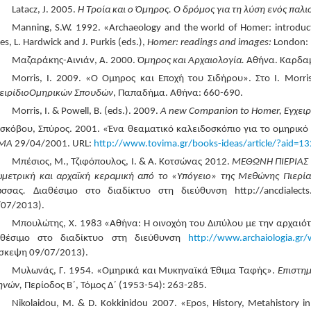
Latacz, J. 2005.
Η Τροία και ο Όμηρος. Ο δρόμος για τη λύση ενός παλι
Manning, S.W. 1992. «Archaeology and the world of Homer: introducti
es, L. Hardwick and J. Purkis (eds.),
Homer: readings and images:
London: 
Μαζαράκης-Αινιάν, Α. 2000.
Όμηρος και Αρχαιολογία
.
Αθήνα. Καρδαμ
Morris, Ι. 2009. «Ο Όμηρος και Εποχή του Σιδήρου». Στο I. Morris
ειρίδιο
Ομηρικών
Σπουδών
, Παπαδήμα. Αθήνα: 660
-
690.
Morris, I. & Powell, B. (eds.). 2009.
A new Companion to Homer,
Εγχειρ
σκόβου, Σπύρος. 2001. «Ένα θεαματικό καλειδοσκόπιο για το ομηρικ
ΜΑ
29/04/2001. URL:
http://www.tovima.gr/books-ideas/article/?aid=1
Μπέσιος, Μ., Τζιφόπουλος, Ι. & Α. Κοτσώνας 2012.
ΜΕΘΩΝΗ ΠΙΕΡΙΑΣ 1
ωμετρική και αρχαϊκή κεραμική από το «Υπόγειο» της Μεθώνης Πιερί
ώσσας
.
Διαθέσιμο στο διαδίκτυο στη διεύθυνση http://ancdialects.
/07/2013).
Μπουλώτης, Χ. 1983 «Αθήνα: Η οινοχόη του Διπύλου με την αρχαι
αθέσιμο στο διαδίκτυο στη διεύθυνση
http://www.archaiologia.gr
ίσκεψη 09/07/2013).
Μυλωνάς, Γ. 1954. «Ομηρικά και Μυκηναϊκά Έθιμα Ταφής».
Επιστη
ηνών
,
Περίοδος Β΄, Τόμος Δ΄ (1953
-
54): 263
-
285.
Nikolaidou, M. & D. Kokkinidou 2007. «Epos, History, Metahistory in