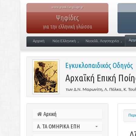
www.greek-language.gr
Ψηφίδες
για την ελληνική γλώσσα
Αρχ
Αρχική
Νέα Ελληνική
Νεοελλ. Λογοτεχνία
Εγκυκλοπαιδικός Οδηγός
Αρχαϊκή Επική Ποί
των Δ.Ν. Μαρωνίτη, Λ. Πόλκα, Κ. Το
Αρχική
Περ
Α. ΤΑ ΟΜΗΡΙΚΑ ΕΠΗ
Δ