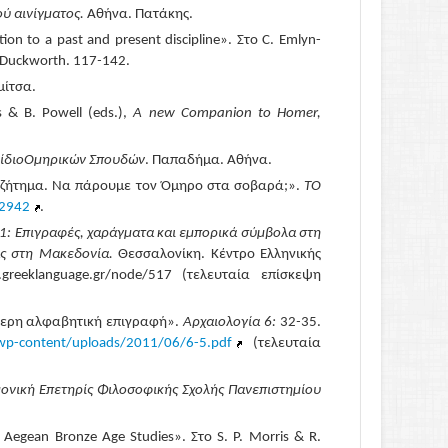
ού αινίγματος
.
Αθήνα. Πατάκης.
on to a past and present discipline». Στο C. Emlyn-
Duckworth. 117
-
142.
ίτσα.
 & B. Powell (eds.),
A new Companion to Homer,
ίδιο
Ομηρικών
Σπουδών
. Παπαδήμα. Αθήνα.
ό ζήτημα. Να πάρουμε τον Όμηρο στα σοβαρά;».
ΤΟ
32942
.
: Επιγραφές, χαράγματα και εμπορικά σύμβολα στη
ας στη Μακεδονία.
Θεσσαλονίκη. Κέντρο Ελληνικής
greeklanguage.gr/node/517 (τελευταία επίσκεψη
ότερη αλφαβητική επιγραφή».
Αρχαιολογία 6
:
32
-
35.
/wp-content/uploads/2011/06/6-5.pdf
(τελευταία
μονική Επετηρίς Φιλοσοφικής Σχολής Πανεπιστημίου
 Aegean Bronze Age Studies». Στο S. P. Morris & R.