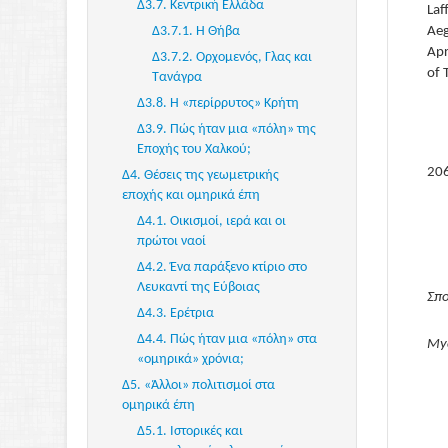
Δ3.7. Κεντρική Ελλάδα
έπους και η "Θεῶν ἀγορά"
Laf
Δ3.7.1. Η Θήβα
Aeg
Α3.2.2. Nόστος και
Apr
Aναζήτηση
Δ3.7.2. Ορχομενός, Γλας και
of 
Τανάγρα
Α3.2.3. Nόστος και Aπόλογοι
Δ3.8. Η «περίρρυτος» Κρήτη
Α3.2.4. Nόστος και Θάνατος
Δ3.9. Πώς ήταν μια «πόλη» της
Α3.3. Ο εσωτερικός νόστος
Εποχής του Χαλκού;
Α3.3.1. Νόστος και Ύπνος
20
Δ4. Θέσεις της γεωμετρικής
Α3.3.2. Νόστος και Πόλεμος
εποχής και ομηρικά έπη
Α3.3.3. Νόστος και
Δ4.1. Οικισμοί, ιερά και οι
Αναγνωρισμός
πρώτοι ναοί
Δ4.2. Ένα παράξενο κτίριο στο
Λευκαντί της Εύβοιας
Σπ
Δ4.3. Ερέτρια
Δ4.4. Πώς ήταν μια «πόλη» στα
Myc
«ομηρικά» χρόνια;
Δ5. «Άλλοι» πολιτισμοί στα
ομηρικά έπη
Δ5.1. Ιστορικές και