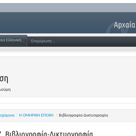
Αρχαία
αία Ελληνική
Ενημέρωση
ηση
υλούμη
ιεχόμενα
/
Η ΟΜΗΡΙΚΗ ΕΠΟΧΗ
/
Βιβλιογραφία-Δικτυογραφία
7.
Βιβλιογραφία-Δικτυογραφία