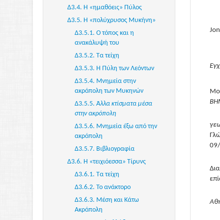
Α2.1. Εισαγωγικά
Δ3.4. Η «ημαθόεις» Πύλος
Α2.2. Ιλιαδικός πόλεμος
Δ3.5. Η «πολύχρυσος Μυκήνη»
Jon
Α2.2.1. Σήμανση και
Δ3.5.1. Ο τόπος και η
τυπολογία του ιλιαδικού
ανακάλυψή του
πολέμου
Δ3.5.2. Τα τείχη
Α2.2.2. Τιμή και ήθος του
Εγχ
Δ3.5.3. Η Πύλη των Λεόντων
ιλιαδικού πολέμου
Δ3.5.4. Μνημεία στην
Α2.2.3. Ο τύπος της
ακρόπολη των Μυκηνών
Μο
συλλογικής μάχης
ΒΗ
Δ3.5.5.
Άλλα κτίσματα μέσα
Α2.3. Ιλιαδική ομιλία
στην ακρόπολη
Α2.3.1. Η συζυγική ομιλία
γε
Δ3.5.6. Μνημεία έξω από την
Έκτορα και Ανδρομάχης
Γλ
ακρόπολη
Α2.3.2. Η εταιρική ομιλία
09
Δ3.5.7. Βιβλιογραφία
Πριάμου και Αχιλλέα
Δ3.6. Η «τειχιόεσσα» Τίρυνς
Α3.
Οδύσσεια
: Το μεγάθεμα του
Δι
Δ3.6.1. Τα τείχη
"νόστου"
επ
Δ3.6.2. Το ανάκτορο
Α3.1. Εισαγωγικά
Δ3.6.3. Μέση και Κάτω
Α3.2. Ο εξωτερικός νόστος
Αθ
Ακρόπολη
Α3.2.1. Tα δύο προοίμια του