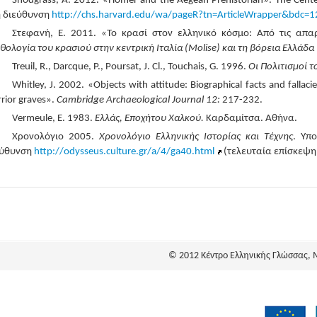
Snodgrass, A. 2012. «Homer and the Aegean Prehistorian». The Center 
η διεύθυνση
http://chs.harvard.edu/wa/pageR?tn=ArticleWrapper&bdc
Στεφανή, Ε. 2011. «Το κρασί στον ελληνικό κόσμο: Από τις απ
ολογία του κρασιού στην κεντρική Ιταλία (Molise) και τη βόρεια Ελλάδα
Treuil, R., Darcque, P., Poursat, J. Cl., Touchais, G. 1996.
Οι Πολιτισμοί τ
Whitley, J. 2002. «Objects with attitude: Biographical facts and fallac
rior graves».
Cambridge Archaeological Journal 12:
217-232.
Vermeule, E. 1983.
Ελλάς
, Εποχή
του
Χαλκού
.
Καρδαμίτσα. Αθήνα.
Χρονολόγιο 2005.
Χρονολόγιο Ελληνικής Ιστορίας και Τέχνης
. Υπ
εύθυνση
http://odysseus.culture.gr/a/4/ga40.html
(τελευταία επίσκεψη
© 2012 Κέντρο Ελληνικής Γλώσσας, 