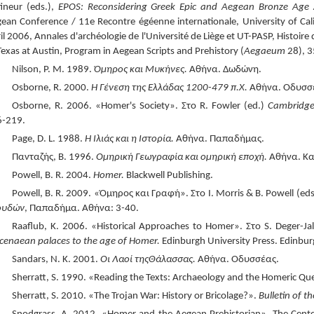
fineur (eds.),
EPOS: Reconsidering Greek Epic and Aegean Bronze Age 
ean Conference / 11e Recontre égéenne internationale, University of Calif
il 2006, Annales d'archéologie de l'Université de Liège et UT-PASP, Histoire d
Texas at Austin, Program in Aegean Scripts and Prehistory (
Aegaeum
28), 3
Nilson, P. M. 1989.
Όμηρος και Μυκήνες.
Αθήνα. Δωδώνη.
Osborne, R. 2000.
Η Γένεση της Ελλάδας 1200-479 π.Χ.
Αθήνα. Οδυσσ
Osborne, R. 2006. «Homer's Society». Στο R. Fowler (ed.)
Cambridge
6
-
219.
Page, D. L. 1988.
Η Ιλιάς και η Ιστορία
.
Αθήνα. Παπαδήμας.
Πανταζής, Β. 1996.
Ομηρική Γεωγραφία και ομηρική εποχή
.
Αθήνα. Κα
Powell, B. R. 2004.
Homer
.
Blackwell Publishing.
Powell, B. R. 2009. «Όμηρος και Γραφή». Στο I. Morris & B. Powell (eds
ουδών
, Παπαδήμα. Αθήνα: 3
-
40.
Raaflub, K. 2006. «Historical Approaches to Homer». Στο S. Deger-Ja
enaean palaces to the age of Homer
.
Edinburgh University Press. Edinbur
Sandars, N. K. 2001.
Οι
Λαοί
της
Θάλασσας
.
Αθήνα. Οδυσσέας.
Sherratt, S. 1990. «Reading the Texts: Archaeology and the Homeric Qu
Sherratt, S. 2010. «The Trojan War: History or Bricolage?».
Bulletin of th