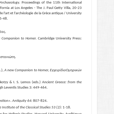
Archaeology.
Proceedings of the 11th International
ornia at Los Angeles - The J. Paul Getty Villa, 20-23
e l'art et l'archéologie de la Grèce antique / University
5-48.
έας.
 Companion to Homer.
Cambridge University Press:
στανιώτη.
.),
A new Companion to Homer,
Εγχειρίδιο
Ομηρικών
lkotzy & I. S. Lemos (eds.)
Ancient Greece: from the
gh Leventis Studies 3: 449
-
464.
estion».
Antiquity 64:
807-824.
e Institute of the Classical Studies 53 (2):
1-18.