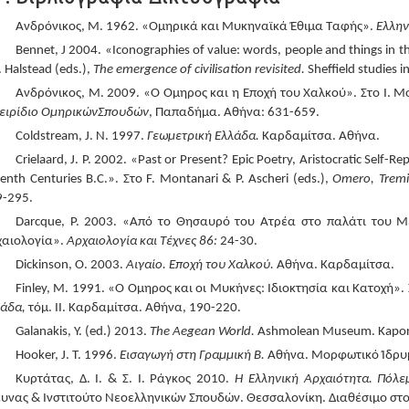
Ανδρόνικος, Μ. 1962. «Ομηρικά και Μυκηναϊκά Έθιμα Ταφής».
Ελλην
Bennet, J 2004. «Iconographies of value: words, people and things in th
. Halstead (eds.),
The emergence of civilisation revisited.
Sheffield studies 
Ανδρόνικος, Μ. 2009. «Ο Όμηρος και η Εποχή του Χαλκού». Στο I. Mor
ειρίδιο
Ομηρικών
Σπουδών
, Παπαδήμα. Αθήνα: 631-659.
Coldstream, J. N. 1997.
Γεωμετρική
Ελλάδα
.
Καρδαμίτσα. Αθήνα.
Crielaard, J. P. 2002. «Past or Present? Epic Poetry, Aristocratic Self-
enth Centuries B.C.». Στο F. Montanari & P. Ascheri (eds.),
Omero, Tremi
9-295.
Darcque, P. 2003. «Από το Θησαυρό του Ατρέα στο παλάτι του Μ
χαιολογία».
Αρχαιολογία και Τέχνες 86:
24-30.
Dickinson, O. 2003.
Αιγαίο. Εποχή του Χαλκού
.
Αθήνα. Καρδαμίτσα.
Finley, M. 1991. «Ο Όμηρος και οι Μυκήνες: Ιδιοκτησία και Κατοχή». Σ
λάδα
,
τόμ. ΙΙ. Καρδαμίτσα. Αθήνα, 190-220.
Galanakis, Y. (ed.) 2013.
The Aegean World
.
Ashmolean Museum. Kapon 
Hooker, J. T. 1996.
Εισαγωγή στη Γραμμική Β
.
Αθήνα. Μορφωτικό Ίδρυμ
Κυρτάτας, Δ. Ι. & Σ. Ι. Ράγκος 2010.
Η Ελληνική Αρχαιότητα. Πόλεμ
υνας & Ινστιτούτο Νεοελληνικών Σπουδών. Θεσσαλονίκη. Διαθέσιμο στ