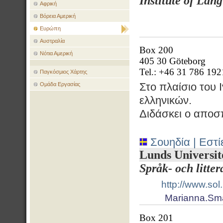
Institute of Lan
Αφρική
Βόρεια Αμερική
Ευρώπη
Αυστραλία
Box 200
Νότια Αμερική
405 30 Göteborg
Tel.: +46 31 786 192
Παγκόσμιος Χάρτης
Στο πλαίσιο του
Ομάδα Εργασίας
ελληνικών.
Διδάσκει ο απο
Σουηδία | Εστί
Lunds Universit
Språk- och litte
http://www.sol
Marianna.Sma
Box 201