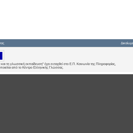
σας
Δικαίωμα
και τη γλωσσική εκπαίδευση" έχει ενταχθεί στο Ε.Π. Κοινωνία της Πληροφορίας,
οποιείται από το Κέντρο Ελληνικής Γλώσσας.