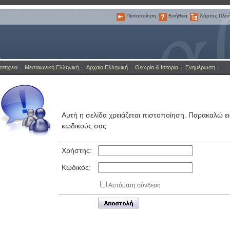
Πιστοποίηση
Βοήθεια
Χάρτης Πλο
Πιστοποίηση
Βοήθεια
Χάρτης
Πλοήγησης
Η Πύλη για την ελληνική γλώσσα
οτεχνία
Μεσαιωνική Ελληνική
Αρχαία Ελληνική
Θεωρία & Ιστορία
Ενημέρωση
Αυτή η σελίδα χρειάζεται πιστοποίηση. Παρακαλώ ε
κωδικούς σας
Χρήστης:
Κωδικός:
Αυτόματη σύνδεση