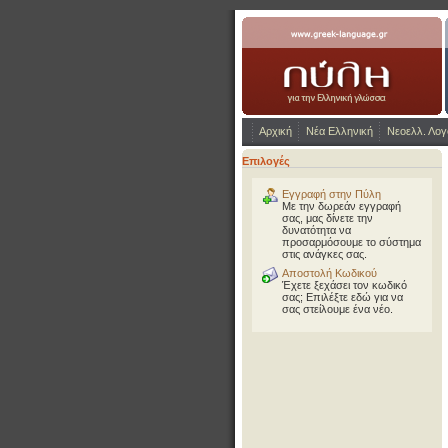
www.greek-language.gr
Αρχική
Νέα Ελληνική
Νεοελλ. Λογ
Επιλογές
Εγγραφή στην Πύλη
Με την δωρεάν εγγραφή
σας, μας δίνετε την
δυνατότητα να
προσαρμόσουμε το σύστημα
στις ανάγκες σας.
Αποστολή Κωδικού
Έχετε ξεχάσει τον κωδικό
σας; Επιλέξτε εδώ για να
σας στείλουμε ένα νέο.