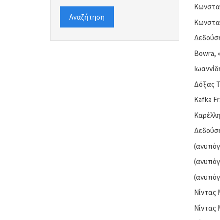
Κωνσταν
Αναζήτηση
Κωνσταν
Δεδούση
Bowra, 
Ιωαννίδ
Δόξας Τ
Kafka Fr
Καρέλλη
Δεδούση
(ανυπόγ
(ανυπόγ
(ανυπόγ
Νίντας 
Νίντας 