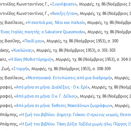
τινίδης Κωνσταντίνος Γ., «
Συγνέφιασε
»,
Μορφές
, τχ. 86 (Νοέμβριος 1
τινίδης Κωνσταντίνος Γ., «
Άνοιξις ήταν
»,
Μορφές
, τχ. 86 (Νοέμβριος 1
ς Βασίλειος, «
Η σκοπιά μας. Νέοι και παλιοί
»,
Μορφές
, τχ. 86 (Νοέμβρ
«
Ένας Ιταλός ποιητής: ο Salvatore Quasimodo
»,
Μορφές
, τχ. 86 (Νοέμβρ
ης Βασίλης, «
Παιδί μου
»,
Μορφές
, τχ. 86 (Νοέμβριος 1953), σ. 300
άκης, «
Κυκλώνας
»,
Μορφές
, τχ. 86 (Νοέμβριος 1953), σ. 301-303
anz, «
Η δίκη (Μυθιστόρημα)
»,
Μορφές
, τχ. 86 (Νοέμβριος 1953), σ. 304-
 Ζωή, «
Στοργή
»,
Μορφές
, τχ. 86 (Νοέμβριος 1953), σ. 308-309
ς Βασίλειος, «
Μεσσηνιακά. Εντυπώσεις από μια διαδρομή
»,
Μορφές
,
ραφο), «
Από μήνα σε μήνα. Διαλέξεις - Ο κ. Ερέ
»,
Μορφές
, τχ. 86 (Νοέμ
ραφο), «
Από μήνα σε μήνα. Ο κ. Γ. Δέλιος
»,
Μορφές
, τχ. 86 (Νοέμβριος 1
ραφο), «
Από μήνα σε μήνα. Έκθεσις Μακεδόνων ζωγράφων
»,
Μορφές
,
Μπάμπης, «
Η ζωή του βιβλίου. Δημητρ. Γιάκου
Ο πρώτος νεκρός
, Θεσσ
Μπάμπης, «
Η ζωή του βιβλίου. Τάκη Δόξα
Ταξίδια χωρίς ήλιο
, Πύργος 1