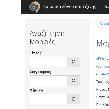
Παράκαμψη προς το κυρίως περιεχόμενο
Περιοδικά λόγου και τέχνης
Πε
Αρχικ
Είσ
Αναζήτηση
Μορφές
Μορ
Τίτλος
«
Περιεχ
«
Sommai
Συγγραφέας
«
Τυπογρ
Τσαρούχ
Νίντας 
Θέματα
Πεντζίκη
Παυλέας