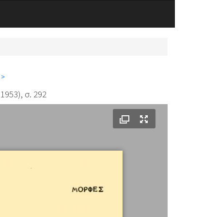
 >
953), σ. 292