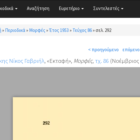
ριοδικά
Αναζήτηση
Ευρετήριο
Συντελεστές
ή
»
Περιοδικά
»
Μορφές
»
Έτος 1953
»
Τεύχος 86
»
σελ. 292
τε εδώ
< προηγούμενο
επόμενο
κης Νίκος Γαβριήλ
, «Εκταφή»,
Μορφές
,
τχ. 86
(Νοέμβριος 1