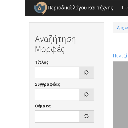
Παράκαμψη προς το κυρίως περιεχόμενο
Περιοδικά λόγου και τέχνης
Πε
Αρχικ
Είσ
Αναζήτηση
Μορφές
Πεντζί
Τίτλος
Συγγραφέας
Θέματα