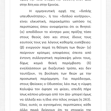
στην Άτη και στην Ερινύα.
Η ερμηνευτική αρχή της «διπλής
υπευθυνότητας», ή του «διπλού κινήτρου»,
είναι ελκυστική, παρακάμπτει ωστόσο τις
περιπτώσεις όπου αναφέρεται ότι οι θνητοί:
(α) αποδίδουν το κίνητρο μιας πράξης τόσο
στους θεούς όσο και στους ίδιους τους
εαυτούς τους για λόγους καθαρής ευσέβειας·
(β) ενεργούν παρά τη θέληση των θεών· (γ)
παίρνουν κρίσιμες αποφάσεις έπειτα από
έντονη συλλογιστική περίσκεψη μόνοι τους,
δίχως καμιά θεϊκή παρέμβαση· (δ)
εναλλάσσουν με διαζευτικό τρόπο, και δεν
ταυτίζουν, τη βούληση των θεών με την
προσωπική παρόρμηση. Για παράδειγμα,
στους Φαίακες ο Οδυσσέας λέει πως η νύμφη
Καλυψώ τον άφησε να φύγει, επειδή πήρε
ίσως κάποιο μήνυμα από τον Δία· μπορεί όμως
να άλλαξε και η ίδια στο τέλος γνώμη (η 263).
Όλες αυτές οι αγνοημένες περιπτώσεις κάθε
άλλο παρά δείχνουν ότι το στοιχείο της