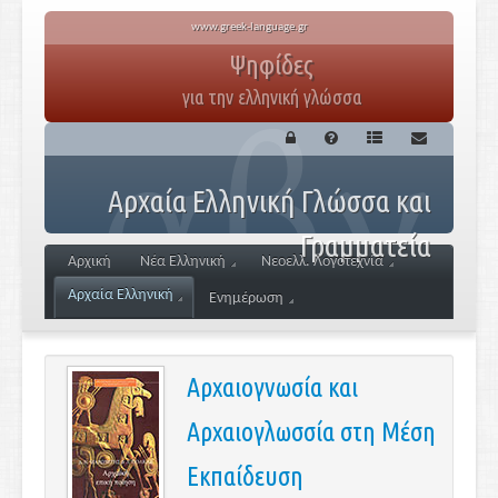
www.greek-language.gr
Ψηφίδες
για την ελληνική γλώσσα
Αρχαία Ελληνική Γλώσσα και
Γραμματεία
Αρχική
Νέα Ελληνική
Νεοελλ. Λογοτεχνία
Αρχαία Ελληνική
Ενημέρωση
Αρχαιογνωσία και
Αρχαιογλωσσία στη Μέση
Εκπαίδευση