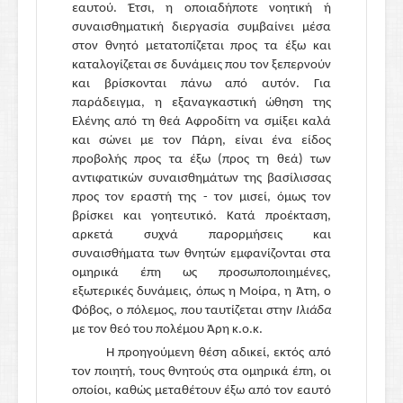
εαυτού. Έτσι, η οποιαδήποτε νοητική ή
συναισθηματική διεργασία συμβαίνει μέσα
στον θνητό μετατοπίζεται προς τα έξω και
καταλογίζεται σε δυνάμεις που τον ξεπερνούν
και βρίσκονται πάνω από αυτόν. Για
παράδειγμα, η εξαναγκαστική ώθηση της
Ελένης από τη θεά Αφροδίτη να σμίξει καλά
και σώνει με τον Πάρη, είναι ένα είδος
προβολής προς τα έξω (προς τη θεά) των
αντιφατικών συναισθημάτων της βασίλισσας
προς τον εραστή της - τον μισεί, όμως τον
βρίσκει και γοητευτικό. Κατά προέκταση,
αρκετά συχνά παρορμήσεις και
συναισθήματα των θνητών εμφανίζονται στα
ομηρικά έπη ως προσωποποιημένες,
εξωτερικές δυνάμεις, όπως η Μοίρα, η Άτη, ο
Φόβος, ο πόλεμος, που ταυτίζεται στην
Ιλιάδα
με τον θεό του πολέμου Άρη κ.ο.κ.
Η προηγούμενη θέση αδικεί, εκτός από
τον ποιητή, τους θνητούς στα ομηρικά έπη, οι
οποίοι, καθώς μεταθέτουν έξω από τον εαυτό