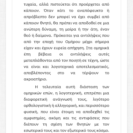
τυχαία, αλλά πιστεύεται ότι προέρχεται από
κάποιον. Όταν κάτι το αναπόφευκτο ή
απρόβλεπτο δεν μπορεί να έχει συμβεί από
κάποιον θνητό, θα πρέπει να αποδοθεί σε μια
ανώτερη δύναμη, τη μοίρα ή την άτη, έναν
θεό ή δαίμονα. Πρόκειται για αντιλήψεις που
από την εποχή του Ομήρου μέχρι σήμερα
είχαν και έχουν ευρεία απήχηση. Στα ομηρικά
έπη βέβαια οι αντιλήψεις αυτές
μεταπλάθονται από τον ποιητή σε τέχνη, ώστε
να είναι και λογοτεχνικά αποτελεσματικές,
αποβλέποντας στο να τέρψουν το
ακροατήριο.
Η τελευταία αυτή διάσταση των
ομηρικών επών, η λογοτεχνική, επιτρέπει μια
διαφορετική ανάγνωσή τους, λιγότερο
ορθολογιστική ή αλληγορική, και περισσότερο
φυσική, που είναι έτοιμη να αποδεχθεί τις
αμφισημίες, ακόμη και τις αντιφάσεις που
διέπουν τη σχέση των θνητών με τον
εσωτερικό τους και τον εξωτερικό τους κόσμο.