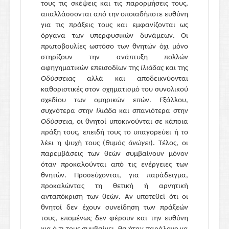
τους τις σκέψεις και τις παρορμήσεις τους,
απαλλάσσονται από την οποιαδήποτε ευθύνη
για τις πράξεις τους και εμφανίζονται ως
όργανα των υπερφυσικών δυνάμεων. Οι
πρωτοβουλίες ωστόσο των θνητών όχι μόνο
στηρίζουν την ανάπτυξη πολλών
αφηγηματικών επεισοδίων της
Ιλιάδας
και της
Οδύσσειας
αλλά και αποδεικνύονται
καθοριστικές στον σχηματισμό του συνολικού
σχεδίου των ομηρικών επών. Εξάλλου,
συχνότερα στην
Ιλιάδα
και σπανιότερα στην
Οδύσσεια
, οι θνητοί υποκινούνται σε κάποια
πράξη τους, επειδή τους το υπαγορεύει ή το
λέει η ψυχή τους (
θυμὸς ἀνώγει
). Τέλος, οι
παρεμβάσεις των θεών συμβαίνουν μόνον
όταν προκαλούνται από τις ενέργειες των
θνητών. Προσεύχονται, για παράδειγμα,
προκαλώντας τη θετική ή αρνητική
ανταπόκριση των θεών. Αν υποτεθεί ότι οι
θνητοί δεν έχουν συνείδηση των πράξεών
τους, επομένως δεν φέρουν και την ευθύνη