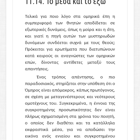
11.14. Το μέσα και το έξω
12.3.3. Το
κλέος
του Τηλεμάχου: αναζήτηση και
νόστος
Τελικά για ποιο λόγο στα ομηρικά έπη η
12.3.4.
Κλέος
και αρετή της Πηνελόπης
συμπεριφορά των θνητών αποδίδεται σε
εξωτερικές δυνάμεις, όπως η μοίρα και η
ἄτη
,
και γιατί η πηγή αυτών των μυστηριωδών
δυνάμεων συνδέεται συχνά με τους θεούς;
Πρόκειται για ερωτήματα που διατυπώνουν
κατά καιρούς οι αναγνώστες των ομηρικών
επών, δίνοντας αντίθετες μεταξύ τους
απαντήσεις.
Ένας τρόπος απάντησης, ο πιο
παραδοσιακός, στηρίζεται στην υπόθεση ότι ο
Όμηρος είναι απόμακρος, κάπως πρωτόγονος,
σε σχέση με μεταγενέστερους και νεότερους
ομοτέχνους του. Συγκεκριμένα, η έννοια της
συγκροτημένης προσωπικότητας δεν είναι
πλήρως σχηματισμένη στα χρόνια του ποιητή,
ο οποίος δεν διαθέτει και τα κατάλληλα
εκφραστικά μέσα, για να αποδώσει την
εικόνα ενός ενιαίου και συγκροτημένου