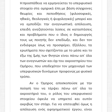
Η προσπάθεια να ερμηνεύεται το υπερφυσικό
στοιχείο στα ομηρικά έπη με βάση σύγχρονες
θεωρίες και πεποιθήσεις (φιλοσοφικές,
ηθικές, θεολογικές ή ψυχολογικές) μπορεί και
να εμποδίζει την αναγνωστική απόλαυση,
επειδή αναζητούνται λύσεις σε καταστάσεις
και προβλήματα που ο ίδιος ο δημιουργός
τους ως ποιητής δεν επεδίωξε, και δεν τον
ενδιέφερε ίσως να προσφέρει. Εξάλλου, τα
ερωτήματα που σχετίζονται με το μέσα και το
έξω της ζωής των θνητών είναι πάνω απ᾽ όλα
των αναγνωστών και όχι του ακροατηρίου του
Ομήρου, που υποδεχόταν τον μηχανισμό των
υπερφυσικών δυνάμεων προφανώς με φυσικό
τρόπο.
Αν ο Όμηρος αποσκοπούσε με την
ποίησή του να τέρψει πάνω απ᾽ όλα το
ακροατήριό του, ο ρόλος του υπερφυσικού
στοιχείου όφειλε να υπηρετεί και αυτόν
ακριβώς τον στόχο. Για να επιτευχθεί όμως η
απόλαυση ενός αφηγηματικού έργου, είναι