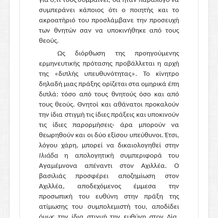
για ό,τι τους συμβαίνει, θα ήταν παράλογο να
συμπεράνει κάποιος ότι ο ποιητής και το
ακροατήριό του προσλάμβανε την προσευχή
των θνητών σαν να υποκινήθηκε από τους
θεούς.
Ως διόρθωση της προηγούμενης
ερμηνευτικής πρότασης προβάλλεται η αρχή
της «διπλής υπευθυνότητας». Το κίνητρο
δηλαδή μιας πράξης ορίζεται στα ομηρικά έπη
διπλά: τόσο από τους θνητούς όσο και από
τους θεούς. Θνητοί και αθάνατοι προκαλούν
την ίδια στιγμή τις ίδιες πράξεις και υποκινούν
τις ίδιες παρορμήσεις· άρα μπορούν να
θεωρηθούν και οι δύο εξίσου υπεύθυνοι. Έτσι,
λόγου χάρη, μπορεί να δικαιολογηθεί στην
Ιλιάδα
η απολογητική συμπεριφορά του
Αγαμέμνονα απέναντι στον Αχιλλέα. Ο
βασιλιάς προσφέρει αποζημίωση στον
Αχιλλέα, αποδεχόμενος έμμεσα την
προσωπική του ευθύνη στην πράξη της
ατίμωσης του συμπολεμιστή του, αποδίδει
όμως την ίδια στιγμή την ευθύνη στον Δία,