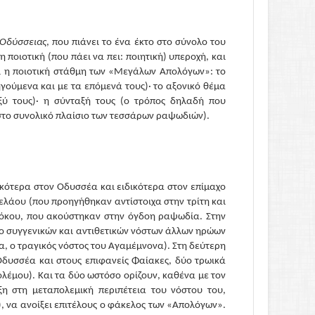
Οδύσσειας
, που πιάνει το ένα έκτο στο σύνολο του
 ποιοτική (που πάει να πει: ποιητική) υπεροχή, και
θεί η ποιοτική στάθμη των «Μεγάλων Απολόγων»: το
γούμενα και με τα επόμενά τους)· το αξονικό θέμα
ξύ τους)· η σύνταξή τους (ο τρόπος δηλαδή που
 στο συνολικό πλαίσιο των τεσσάρων ραψωδιών).
κότερα στον Οδυσσέα και ειδικότερα στον επίμαχο
ελάου (που προηγήθηκαν αντίστοιχα στην τρίτη και
δόκου, που ακούστηκαν στην όγδοη ραψωδία. Στην
ο συγγενικών και αντιθετικών νόστων άλλων ηρώων
, ο τραγικός νόστος του Αγαμέμνονα). Στη δεύτερη
Οδυσσέα και στους επιφανείς Φαίακες, δύο τρωικά
λέμου). Και τα δύο ωστόσο ορίζουν, καθένα με τον
η στη μεταπολεμική περιπέτεια του νόστου του,
, να ανοίξει επιτέλους ο φάκελος των «Απολόγων».