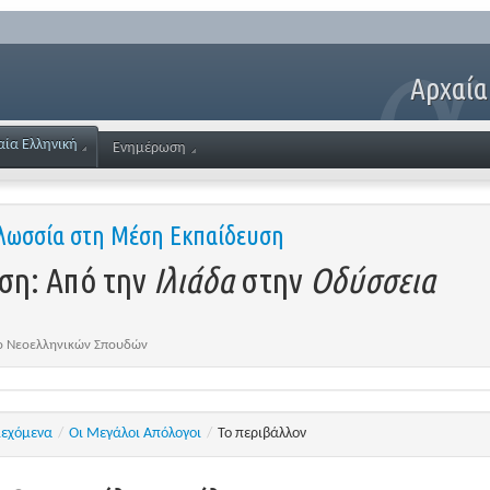
Αρχαία
αία Ελληνική
Ενημέρωση
γλωσσία στη Μέση Εκπαίδευση
ση: Από την
Ιλιάδα
στην
Οδύσσεια
το Νεοελληνικών Σπουδών
ιεχόμενα
/
Οι Μεγάλοι Απόλογοι
/
Το περιβάλλον