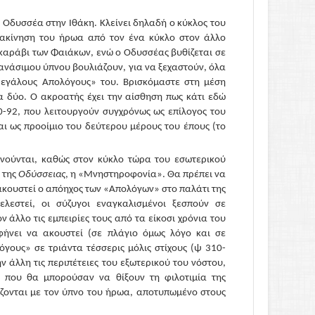
 Οδυσσέα στην Ιθάκη. Κλείνει δηλαδή ο κύκλος του
ετακίνηση του ήρωα από τον ένα κύκλο στον άλλο
 καράβι των Φαιάκων, ενώ ο Οδυσσέας βυθίζεται σε
θανάσιμου ύπνου βουλιάζουν, για να ξεχαστούν, όλα
εγάλους Απολόγους» του. Βρισκόμαστε στη μέση
α δύο. Ο ακροατής έχει την αίσθηση πως κάτι εδώ
 70-92, που λειτουργούν συγχρόνως ως επίλογος του
 ως προοίμιο του δεύτερου μέρους του έπους (το
νούνται, καθώς στον κύκλο τώρα του εσωτερικού
 της
Οδύσσειας
, η «Μνηστηροφονία». Θα πρέπει να
 ακουστεί ο απόηχος των «Απολόγων» στο παλάτι της
λεστεί, οι σύζυγοι εναγκαλισμένοι ξεσπούν σε
άλλο τις εμπειρίες τους από τα είκοσι χρόνια του
αφήνει να ακουστεί (σε πλάγιο όμως λόγο και σε
ους» σε τριάντα τέσσερις μόλις στίχους (ψ 310-
 άλλη τις περιπέτειες του εξωτερικού του νόστου,
 που θα μπορούσαν να θίξουν τη φιλοτιμία της
ίζονται με τον ύπνο του ήρωα, αποτυπωμένο στους