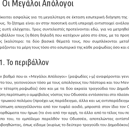
. Οι Μεγάλοι Απόλογοι
κειται ασφαλώς για τη μεγαλύτερη σε έκταση εσωτερική διήγηση της
υς. Το ζήτημα είναι αν στην ποσοτική αυτή υπεροχή αντιστοιχεί ανάλογη
 αυτή ελέγχεται. Τρεις συντελεστές προτείνονται εδώ, για να μετρη
ιβάλλον τους (η θέση δηλαδή που κατέχουν μέσα στο έπος, με τα προη
υς (καλύτερα: τα δύο βασικά θέματά τους, που συμπλέκονται μετα
ράζονται τα μέρη τους τόσο στο εσωτερικό της κάθε ραψωδίας όσο και
.1. Το περιβάλλον
ν βαθμό που οι «Μεγάλοι Απόλογοι» (ραψωδίες ι-μ) αναφέρονται γενι
το του, γειτονεύουν τόσο με τους απολόγους του Νέστορα και του Μεν
ην τέταρτη ραψωδία) όσο και με τα δύο ακραία τραγούδια του Δημο
τη περίπτωση ο αμφίβολος νόστος του Οδυσσέα εντάσσεται στο πλαίσι
 τρωικού πολέμου (προέχει ως παράδειγμα, άλλα και ως αντιπαράδειγμα
ίπτωση απαγγέλλονται από τον τυφλό αοιδό, μπροστά στον ίδιο τον 
ορθώματα του ήρωα (το ένα από την αρχή, το άλλο από το τέλος του πο
όπο του, το εμπόλεμο παρελθόν του Οδυσσέα, αποτελώντας αντίστιξ
βοηθώντας, όπως είδαμε (κυρίως το δεύτερο τραγούδι του Δημοδόκου)