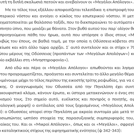
αυτή τη διπλή σκαλωσιά πατούν και ανεβαίνουν οι «Μεγάλοι Απόλογοι».
Με το τέλος τους εξάλλου αποφασίζεται τελεσίδικα η επιστροφή του
ωτερικού νόστου και ανοίγει ο κύκλος του εσωτερικού νόστου. Η μ
γματοποιείται με θαλάσσιο ταξίδι, που το διεκπεραιώνει το αυτόματο
πνητο ύπνο, που μοιάζει με θάνατο. Στον βυθό αυτού του παρ᾽ ολίγον 
 προηγούμενα πάθη του ήρωα, αυτά που ιστόρησε ο ίδιος στους «Μ
ιβώς του έπους, σε βαθιά τομή, με την οποία η
Οδύσσεια
κόβεται στ
είωσε και κάτι άλλο τώρα αρχίζει. Σ᾽ αυτό συντελούν και οι στίχοι ν
ώτου μέρους της
Οδύσσειας
(προπάντων των «Μεγάλων Απολόγων») και
ίο εκβάλλει στη «Μνηστηροφονία»).
Από εδώ και πέρα οι «Μεγάλοι Απόλογοι» απωθούνται και λησμο
του προγραμματίζεται, προάγεται και συντελείται το άλλο μεγάλο θέμα
ιμένουμε μέχρι το τέλος περίπου της εικοστής τρίτης ραψωδίας, για να
άκης. Ο αναγνωρισμός του Οδυσσέα από την Πηνελόπη έχει συντε
κουφιστικό κλάμα, κάνουν έρωτα, κι ύστερα μετακενώνουν ο ένας στον 
ρισμού τους. Στο σημείο αυτό, ευέλικτος και πονηρός ο ποιητής, 
αλογική μορφή) ο αντίλαλος από τους ξεχασμένους «Μεγάλους Απολόγ
): ο Οδυσσέας ιστορεί στην Πηνελόπη με ακραία συντομία μία μετά την
οσιωπώντας ωστόσο στοιχεία της παρασυζυγικής συμπεριφοράς του,
αίκας του. Και οι «Μικροί Απόλογοι», όπως και οι «Μεγάλοι», σφραγ
 καταληκτικούς στίχους της αφηγηματικής ενότητας (ψ 342-343):