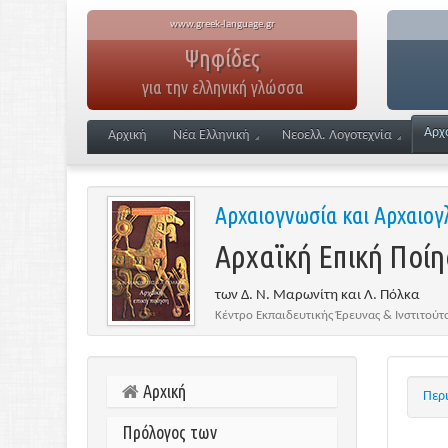
www.greek-language.gr
Ψηφίδες
για την ελληνική γλώσσα
Αρχ
Αρχική
Νέα Ελληνική
Νεοελλ. Λογοτεχνία
Αρχαιογνωσία και Αρχαιο
Αρχαϊκή Επική Ποίη
των Δ. Ν. Μαρωνίτη και Λ. Πόλκα
Κέντρο Εκπαιδευτικής Έρευνας & Ινστιτού
Αρχική
Περ
Πρόλογος των