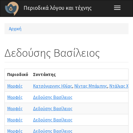
Παράκαμψη προς το κυρίως περιεχόμενο
Περιοδικά λόγου και τέχνης
Toggle
navigati
Αρχική
Είστε εδώ
Δεδούσης Βασίλειος
Περιοδικό
Συντάκτης
Μορφές
Κατσόγιαννης Ηλίας
,
Νίντας Μπάμπης
,
Ντάλιας Χρ
Μορφές
Δεδούσης Βασίλειος
Μορφές
Δεδούσης Βασίλειος
Μορφές
Δεδούσης Βασίλειος
Μορφές
Δεδούσης Βασίλειος