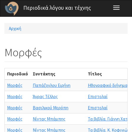
Παράκαμψη προς το κυρίως περιεχόμενο
Περιοδικά λόγου και τέχνης
Toggle
navigati
Αρχική
Είστε εδώ
Μορφές
Περιοδικό
Συντάκτης
Τίτλος
Μορφές
Παπάζογλου Ειρήνη
Ηθογραφικό διήγημα. 
Μορφές
Άγρας Τέλλος
Επιστολαί
Μορφές
Βασιλικού Μερόπη
Επιστολαί
Μορφές
Νίντας Μπάμπης
Τα βιβλία. Γιάννη Χατζ
Μορφές
Νίντας Μπάμπης
Τα βιβλία. Κ. Κοφινιώτ