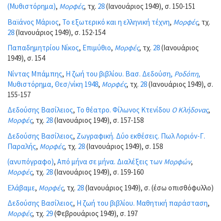
(Μυθιστόρημα)
,
Μορφές
, τχ.
28
(Ιανουάριος 1949), σ. 150-151
Βαϊάνος Μάριος
,
Το εξωτερικό και η ελληνική τέχνη
,
Μορφές
, τχ.
28
(Ιανουάριος 1949), σ. 152-154
Παπαδημητρίου Νίκος
,
Επιμύθιο
,
Μορφές
, τχ.
28
(Ιανουάριος
1949), σ. 154
Νίντας Μπάμπης
,
Η ζωή του βιβλίου. Βασ. Δεδούση,
Ροδόπη
,
Μυθιστόρημα, Θεσ/νίκη 1948
,
Μορφές
, τχ.
28
(Ιανουάριος 1949), σ.
155-157
Δεδούσης Βασίλειος
,
Το θέατρο. Φίλωνος Κτενίδου
Ο Κλήδονας
,
Μορφές
, τχ.
28
(Ιανουάριος 1949), σ. 157-158
Δεδούσης Βασίλειος
,
Ζωγραφική. Δύο εκθέσεις. Πωλ Λοριόν-Γ.
Παραλής
,
Μορφές
, τχ.
28
(Ιανουάριος 1949), σ. 158
(ανυπόγραφο)
,
Από μήνα σε μήνα. Διαλέξεις των
Μορφών
,
Μορφές
, τχ.
28
(Ιανουάριος 1949), σ. 159-160
Ελάβαμε
,
Μορφές
, τχ.
28
(Ιανουάριος 1949), σ. (έσω οπισθόφυλλο)
Δεδούσης Βασίλειος
,
Η ζωή του βιβλίου. Μαθητική παράσταση
,
Μορφές
, τχ.
29
(Φεβρουάριος 1949), σ. 197