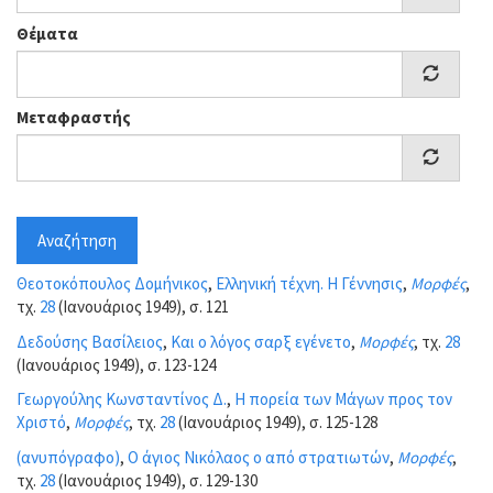
Θέματα
Μεταφραστής
Αναζήτηση
Θεοτοκόπουλος Δομήνικος
,
Ελληνική τέχνη. Η Γέννησις
,
Μορφές
,
τχ.
28
(Ιανουάριος 1949), σ. 121
Δεδούσης Βασίλειος
,
Και ο λόγος σαρξ εγένετο
,
Μορφές
, τχ.
28
(Ιανουάριος 1949), σ. 123-124
Γεωργούλης Κωνσταντίνος Δ.
,
Η πορεία των Μάγων προς τον
Χριστό
,
Μορφές
, τχ.
28
(Ιανουάριος 1949), σ. 125-128
(ανυπόγραφο)
,
Ο άγιος Νικόλαος ο από στρατιωτών
,
Μορφές
,
τχ.
28
(Ιανουάριος 1949), σ. 129-130