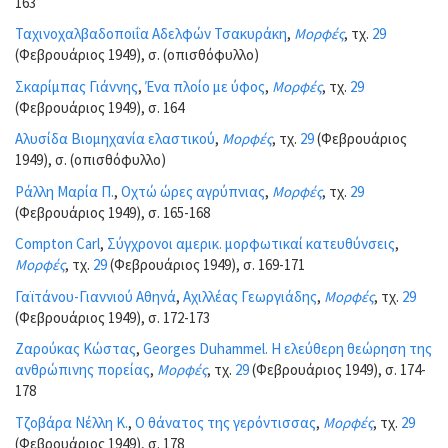
163
Ταχινοχαλβαδοποιΐα Αδελφών Τσακυράκη
,
Μορφές
, τχ.
29
(Φεβρουάριος 1949), σ. (οπισθόφυλλο)
Σκαρίμπας Γιάννης
,
Ένα πλοίο με ύφος
,
Μορφές
, τχ.
29
(Φεβρουάριος 1949), σ. 164
Αλυσίδα Βιομηχανία ελαστικού
,
Μορφές
, τχ.
29
(Φεβρουάριος
1949), σ. (οπισθόφυλλο)
Ράλλη Μαρία Π.
,
Οχτώ ώρες αγρύπνιας
,
Μορφές
, τχ.
29
(Φεβρουάριος 1949), σ. 165-168
Compton Carl
,
Σύγχρονοι αμερικ. μορφωτικαί κατευθύνσεις
,
Μορφές
, τχ.
29
(Φεβρουάριος 1949), σ. 169-171
Γαϊτάνου-Γιαννιού Αθηνά
,
Αχιλλέας Γεωργιάδης
,
Μορφές
, τχ.
29
(Φεβρουάριος 1949), σ. 172-173
Ζαρούκας Κώστας
,
Georges Duhammel. Η ελεύθερη θεώρηση της
ανθρώπινης πορείας
,
Μορφές
, τχ.
29
(Φεβρουάριος 1949), σ. 174-
178
Τζοβάρα Νέλλη Κ.
,
Ο θάνατος της γερόντισσας
,
Μορφές
, τχ.
29
(Φεβρουάριος 1949), σ. 178