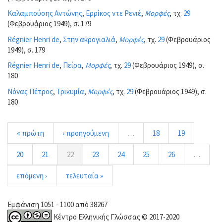
Καλαμπούσης Αντώνης
,
Ερρίκος ντε Ρενιέ
,
Μορφές
, τχ.
29
(Φεβρουάριος 1949), σ. 179
Régnier Henri de
,
Στην ακρογιαλιά
,
Μορφές
, τχ.
29
(Φεβρουάριος
1949), σ. 179
Régnier Henri de
,
Πείρα
,
Μορφές
, τχ.
29
(Φεβρουάριος 1949), σ.
180
Νόνας Πέτρος
,
Τρικυμία
,
Μορφές
, τχ.
29
(Φεβρουάριος 1949), σ.
180
« πρώτη
‹ προηγούμενη
…
18
19
20
21
22
23
24
25
26
…
επόμενη ›
τελευταία »
Εμφάνιση 1051 - 1100 από 38267
Κέντρο Ελληνικής Γλώσσας © 2017-2020