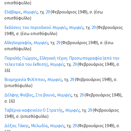
οπισθόφυλλο)
Ελάβαμε
,
Μορφές
, τχ.
29
(Φεβρουάριος 1949), σ. (έσω
οπισθόφυλλο)
Εκδόσεις του περιοδικού
Μορφές
,
Μορφές
, τχ.
29
(Φεβρουάριος
1949), σ. (έσω οπισθόφυλλο)
Αλληλογραφία
,
Μορφές
, τχ.
29
(Φεβρουάριος 1949), σ. (έσω
οπισθόφυλλο)
Παραλής Γιώργος
,
Ελληνική τέχνη. Προσωπογραφία (από την
τελευταία του έκθεση)
,
Μορφές
, τχ.
29
(Φεβρουάριος 1949), σ.
161
Βιομηχανία Φιλίππου
,
Μορφές
, τχ.
29
(Φεβρουάριος 1949), σ.
(οπισθόφυλλο)
Δέλφης Φοίβος
,
Στο βουνό
,
Μορφές
, τχ.
29
(Φεβρουάριος 1949),
σ. 163
Ταβέρνα-καφενείον Ο Στρατής
,
Μορφές
, τχ.
29
(Φεβρουάριος
1949), σ. (οπισθόφυλλο)
Δόξας Τάκης
,
Μελωδία
,
Μορφές
, τχ.
29
(Φεβρουάριος 1949), σ.