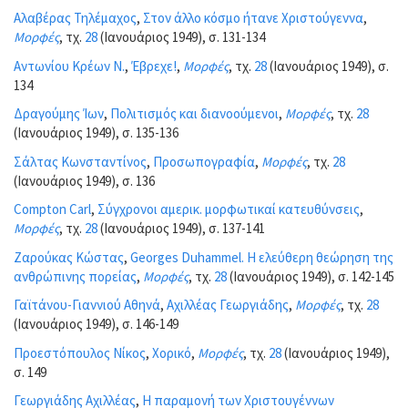
Αλαβέρας Τηλέμαχος
,
Στον άλλο κόσμο ήτανε Χριστούγεννα
,
Μορφές
, τχ.
28
(Ιανουάριος 1949), σ. 131-134
Αντωνίου Κρέων Ν.
,
Έβρεχε!
,
Μορφές
, τχ.
28
(Ιανουάριος 1949), σ.
134
Δραγούμης Ίων
,
Πολιτισμός και διανοούμενοι
,
Μορφές
, τχ.
28
(Ιανουάριος 1949), σ. 135-136
Σάλτας Κωνσταντίνος
,
Προσωπογραφία
,
Μορφές
, τχ.
28
(Ιανουάριος 1949), σ. 136
Compton Carl
,
Σύγχρονοι αμερικ. μορφωτικαί κατευθύνσεις
,
Μορφές
, τχ.
28
(Ιανουάριος 1949), σ. 137-141
Ζαρούκας Κώστας
,
Georges Duhammel. Η ελεύθερη θεώρηση της
ανθρώπινης πορείας
,
Μορφές
, τχ.
28
(Ιανουάριος 1949), σ. 142-145
Γαϊτάνου-Γιαννιού Αθηνά
,
Αχιλλέας Γεωργιάδης
,
Μορφές
, τχ.
28
(Ιανουάριος 1949), σ. 146-149
Προεστόπουλος Νίκος
,
Χορικό
,
Μορφές
, τχ.
28
(Ιανουάριος 1949),
σ. 149
Γεωργιάδης Αχιλλέας
,
Η παραμονή των Χριστουγέννων