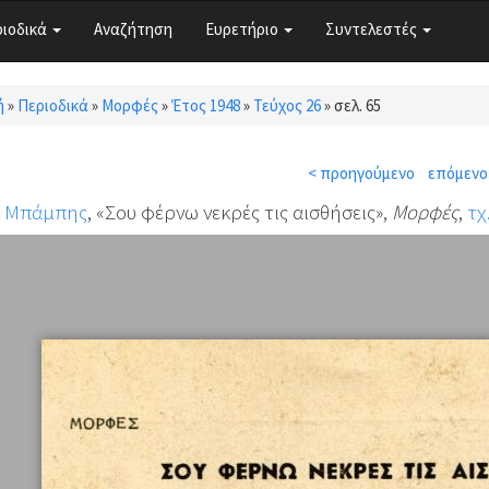
ριοδικά
Αναζήτηση
Ευρετήριο
Συντελεστές
ή
»
Περιοδικά
»
Μορφές
»
Έτος 1948
»
Τεύχος 26
»
σελ. 65
τε εδώ
< προηγούμενο
επόμενο
ς Μπάμπης
, «Σου φέρνω νεκρές τις αισθήσεις»,
Μορφές
,
τχ