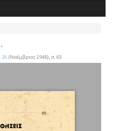
 >
. 26
(Νοέμβριος 1948), σ. 65