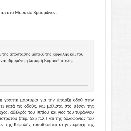
εται στο Μουσείο Βραυρώνος.
ν της
απόστασης
μεταξύ της
Κεφαλής
και του
Ερμαϊκή
ίναι
ιδρυμένη η
λαμπρή
στήλη
.
η γραπτή μαρτυρία για την ύπαρξη οδού στην
ει κατά τις οδούς, και μάλιστα στο μέσον της
χος, αδελφός του Ιππίου και γιος του τυράννου
στράτου (περ. 525 π.Χ.) και της δολοφονίας του
ος της Κεφαλής τοποθετείται στην περιοχή της