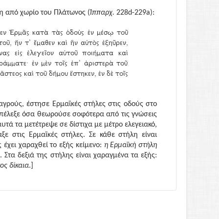
η από χωρίο του Πλάτωνος (
Ίππαρχ.
228d-229a):
σεν Ἑρμᾶς κατὰ τὰς ὁδοὺς ἐν μέσῳ τοῦ
ῦ, ἥν τ᾿ ἔμαθεν καὶ ἣν αὐτὸς ἐξηῦρεν,
νας εἰς ἐλεγεῖον αὑτοῦ ποιήματα καὶ
άμματε· ἐν μὲν τοῖς ἐπ᾿ ἀριστερὰ τοῦ
τεος καὶ τοῦ δήμου ἕστηκεν, ἐν δὲ τοῖς
γρούς, έστησε Ερμαϊκές στήλες στις οδούς στο
επέλεξε όσα θεωρούσε σοφότερα από τις γνώσεις
αυτά τα μετέτρεψε σε δίστιχα με μέτρο ελεγειακό,
αξε στις Ερμαϊκές στήλες. Σε κάθε στήλη είναι
έχει χαραχθεί το εξής κείμενο:
η Ερμαϊκή στήλη
)
. Στα δεξιά της στήλης είναι χαραγμένα τα εξής:
ος δίκαια
.]