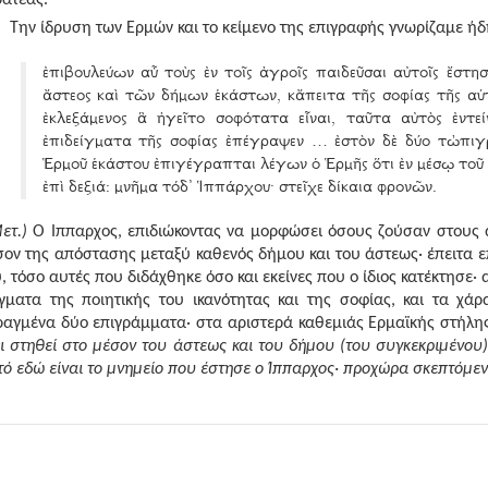
Την ίδρυση των Ερμών και το κείμενο της επιγραφής γνωρίζαμε ήδ
ἐπιβουλεύων αὖ τοὺς ἐν τοῖς ἀγροῖς παιδεῦσαι αὐτοῖς ἔστη
ἄστεος καὶ τῶν δήμων ἑκάστων, κἄπειτα τῆς σοφίας τῆς αὑτο
ἐκλεξάμενος ἃ ἡγεῖτο σοφότατα εἶναι, ταῦτα αὐτὸς ἐντεί
ἐπιδείγματα τῆς σοφίας ἐπέγραψεν … ἐστὸν δὲ δύο τὠπιγρ
Ἑρμοῦ ἑκάστου ἐπιγέγραπται λέγων ὁ Ἑρμῆς ὅτι ἐν μέσῳ τοῦ ἄσ
ἐπὶ δεξιά: μνῆμα τόδ᾿ Ἱππάρχου· στεῖχε δίκαια φρονῶν.
ετ.)
Ο Ίππαρχος, επιδιώκοντας να μορφώσει όσους ζούσαν στους α
σον της απόστασης μεταξύ καθενός δήμου και του άστεως· έπειτα 
, τόσο αυτές που διδάχθηκε όσο και εκείνες που ο ίδιος κατέκτησε· 
ίγματα της ποιητικής του ικανότητας και της σοφίας, και τα χάρ
ραγμένα δύο επιγράμματα· στα αριστερά καθεμιάς Ερμαϊκής στήλης 
ει στηθεί στο μέσον του άστεως και του δήμου (του συγκεκριμένου
τό εδώ είναι το μνημείο που έστησε ο Ίππαρχος· προχώρα σκεπτόμεν