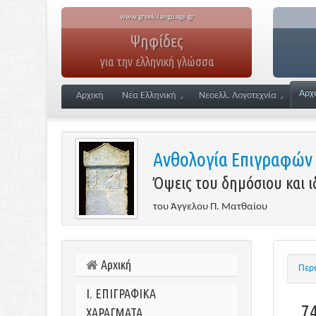
www.greek-language.gr
Ψηφίδες
για την ελληνική γλώσσα
Αρχ
Αρχική
Νέα Ελληνική
Νεοελλ. Λογοτεχνία
Ανθολογία Επιγραφών
Όψεις του δημόσιου και 
του Άγγελου Π. Ματθαίου
Αρχική
Περ
I.
ΕΠΙΓΡΑΦΙΚΑ
7
ΧΑΡΑΓΜΑΤΑ