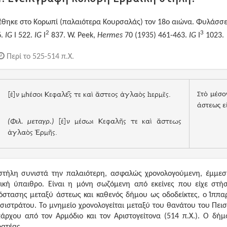
έθηκε στο Κορωπί (παλαιότερα Κουρσαλάς) τον 18ο αιώνα. Φυλάσσ
2
3
δ.
IG
I 522.
IG
I
837. W. Peek,
Hermes
70 (1935) 461-463.
IG
I
1023.
Περί το 525-514 π.Χ.
[ἐ]ν μ
έσοι Κεφαλ
ς τε καὶ ἄστεος ἀγλαὸς
h
ερμ
ε͂
ς.
Σ
τ
ὸ
μέσο
h
ε͂
άστεως
ε
[ἐ]ν μ
έ
σωι Κεφαλῆς τε καὶ ἄστεως
(Φιλ. μεταγρ.)
ἀγλαὸς
Ἑ
ρμῆς.
στήλη συνιστά την παλαιότερη, ασφαλώς χρονολογούμενη, έμμεσ
τική ύπαιθρο. Είναι η μόνη σωζόμενη από εκείνες που είχε στήσ
όστασης μεταξύ άστεως και καθενός δήμου ως οδοδείκτες, ο Ίππαρ
σιστράτου. Το μνημείο χρονολογείται μεταξύ του θανάτου του Πεισι
πάρχου από τον Αρμόδιο και τον Αριστογείτονα (514 π.Χ.). Ο δήμ
ρατέας.