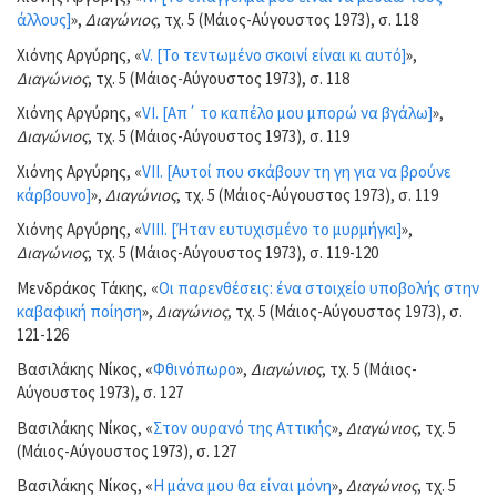
άλλους]
»,
Διαγώνιος
, τχ. 5 (Μάιος-Αύγουστος 1973), σ. 118
Χιόνης Αργύρης, «
V. [Το τεντωμένο σκοινί είναι κι αυτό]
»,
Διαγώνιος
, τχ. 5 (Μάιος-Αύγουστος 1973), σ. 118
Χιόνης Αργύρης, «
VI. [Απ΄ το καπέλο μου μπορώ να βγάλω]
»,
Διαγώνιος
, τχ. 5 (Μάιος-Αύγουστος 1973), σ. 119
Χιόνης Αργύρης, «
VII. [Αυτοί που σκάβουν τη γη για να βρούνε
κάρβουνο]
»,
Διαγώνιος
, τχ. 5 (Μάιος-Αύγουστος 1973), σ. 119
Χιόνης Αργύρης, «
VIII. [Ήταν ευτυχισμένο το μυρμήγκι]
»,
Διαγώνιος
, τχ. 5 (Μάιος-Αύγουστος 1973), σ. 119-120
Μενδράκος Τάκης, «
Οι παρενθέσεις: ένα στοιχείο υποβολής στην
καβαφική ποίηση
»,
Διαγώνιος
, τχ. 5 (Μάιος-Αύγουστος 1973), σ.
121-126
Βασιλάκης Νίκος, «
Φθινόπωρο
»,
Διαγώνιος
, τχ. 5 (Μάιος-
Αύγουστος 1973), σ. 127
Βασιλάκης Νίκος, «
Στον ουρανό της Αττικής
»,
Διαγώνιος
, τχ. 5
(Μάιος-Αύγουστος 1973), σ. 127
Βασιλάκης Νίκος, «
Η μάνα μου θα είναι μόνη
»,
Διαγώνιος
, τχ. 5