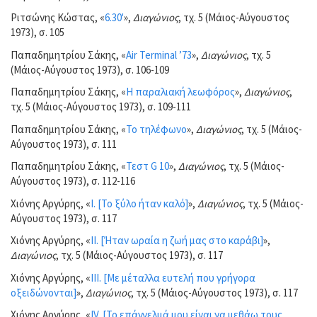
Ριτσώνης Κώστας, «
6.30'
»,
Διαγώνιος
, τχ. 5 (Μάιος-Αύγουστος
1973), σ. 105
Παπαδημητρίου Σάκης, «
Air Terminal ’73
»,
Διαγώνιος
, τχ. 5
(Μάιος-Αύγουστος 1973), σ. 106-109
Παπαδημητρίου Σάκης, «
Η παραλιακή λεωφόρος
»,
Διαγώνιος
,
τχ. 5 (Μάιος-Αύγουστος 1973), σ. 109-111
Παπαδημητρίου Σάκης, «
Το τηλέφωνο
»,
Διαγώνιος
, τχ. 5 (Μάιος-
Αύγουστος 1973), σ. 111
Παπαδημητρίου Σάκης, «
Τεστ G 10
»,
Διαγώνιος
, τχ. 5 (Μάιος-
Αύγουστος 1973), σ. 112-116
Χιόνης Αργύρης, «
Ι. [Το ξύλο ήταν καλό]
»,
Διαγώνιος
, τχ. 5 (Μάιος-
Αύγουστος 1973), σ. 117
Χιόνης Αργύρης, «
II. [Ήταν ωραία η ζωή μας στο καράβι]
»,
Διαγώνιος
, τχ. 5 (Μάιος-Αύγουστος 1973), σ. 117
Χιόνης Αργύρης, «
III. [Με μέταλλα ευτελή που γρήγορα
οξειδώνονται]
»,
Διαγώνιος
, τχ. 5 (Μάιος-Αύγουστος 1973), σ. 117
Χιόνης Αργύρης, «
IV. [Το επάγγελμά μου είναι να μεθάω τους