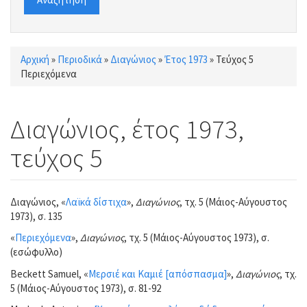
Αρχική
»
Περιοδικά
»
Διαγώνιος
»
Έτος 1973
»
Τεύχος 5
Είστε εδώ
Περιεχόμενα
Διαγώνιος, έτος 1973,
τεύχος 5
Διαγώνιος, «
Λαϊκά δίστιχα
»,
Διαγώνιος
, τχ. 5 (Μάιος-Αύγουστος
1973), σ. 135
«
Περιεχόμενα
»,
Διαγώνιος
, τχ. 5 (Μάιος-Αύγουστος 1973), σ.
(εσώφυλλο)
Beckett Samuel, «
Μερσιέ και Καμιέ [απόσπασμα]
»,
Διαγώνιος
, τχ.
5 (Μάιος-Αύγουστος 1973), σ. 81-92