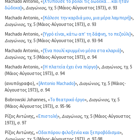
Machado Antonio, «
[Χτυπούσε το ρολόι τις δώδεκα… και ήταν
δώδεκα]
»,
Διαγώνιος
, τχ. 5 (Μάιος-Αύγουστος 1973), σ. 93
Machado Antonio, «
[Κάλεσε την καρδιά μου, μια μέρα λαμπερή]
»,
Διαγώνιος
, τχ. 5 (Μάιος-Αύγουστος 1973), σ. 93
Machado Antonio, «
[Υγρό είναι, κάτω απ' τη δάφνη, το πεζούλι]
»,
Διαγώνιος
, τχ. 5 (Μάιος-Αύγουστος 1973), σ. 93-94
Machado Antonio, «
[Ένα πουλί κρυμμένο μέσα στα κλαριά]
»,
Διαγώνιος
, τχ. 5 (Μάιος-Αύγουστος 1973), σ. 94
Machado Antonio, «
[Η πλατεία έχει ένα πύργο]
»,
Διαγώνιος
, τχ. 5
(Μάιος-Αύγουστος 1973), σ. 94
(ανυπόγραφο), «
[Antonio Machado]
»,
Διαγώνιος
, τχ. 5 (Μάιος-
Αύγουστος 1973), σ. 94
Bobrowski Johannes, «
Το θεατρικό έργο
»,
Διαγώνιος
, τχ. 5
(Μάιος-Αύγουστος 1973), σ. 95-96
Ρίζος Αντώνης, «
Επιστολή
»,
Διαγώνιος
, τχ. 5 (Μάιος-Αύγουστος
1973), σ. 97
Ρίζος Αντώνης, «
Οδοιπόρου φιλοξενία και ξεπροβόδισμα
»,
Διαγώνιος
, τχ. 5 (Μάιος-Αύγουστος 1973), σ. 97-98