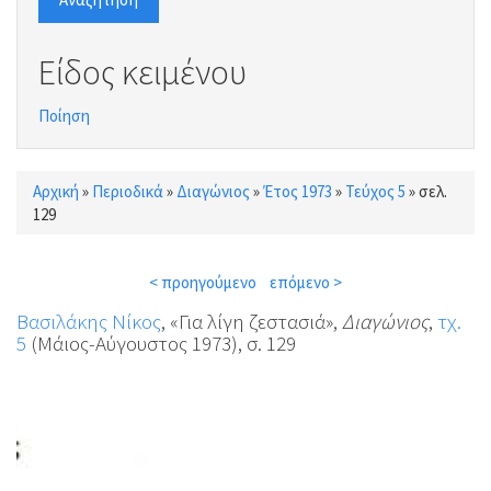
Είδος κειμένου
Ποίηση
Αρχική
»
Περιοδικά
»
Διαγώνιος
»
Έτος 1973
»
Τεύχος 5
»
σελ.
Είστε εδώ
129
< προηγούμενο
επόμενο >
Βασιλάκης Νίκος
, «Για λίγη ζεστασιά»,
Διαγώνιος
,
τχ.
5
(Μάιος-Αύγουστος 1973), σ. 129