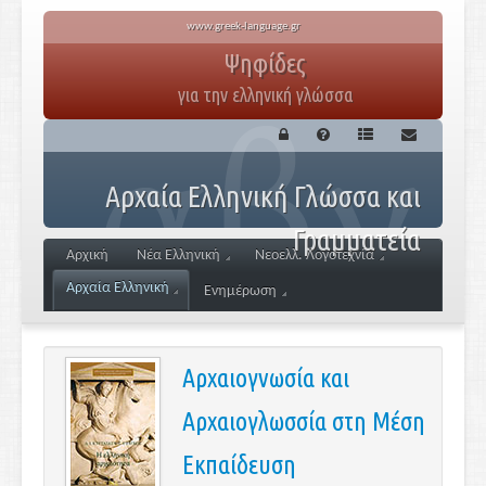
www.greek-language.gr
Ψηφίδες
για την ελληνική γλώσσα
Αρχαία Ελληνική Γλώσσα και
Γραμματεία
Αρχική
Νέα Ελληνική
Νεοελλ. Λογοτεχνία
Αρχαία Ελληνική
Ενημέρωση
Αρχαιογνωσία και
Αρχαιογλωσσία στη Μέση
Εκπαίδευση