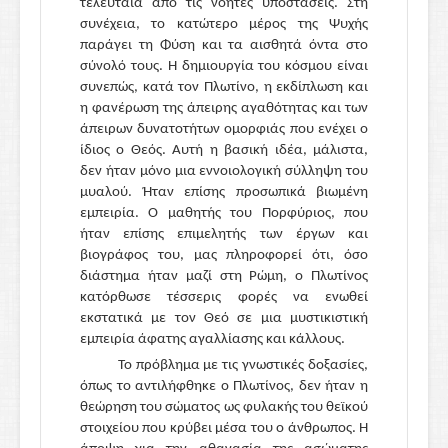
τελευταία από τις νοητές υποστάσεις. Στη
συνέχεια, το κατώτερο μέρος της Ψυχής
παράγει τη Φύση και τα αισθητά όντα στο
σύνολό τους. Η δημιουργία του κόσμου είναι
συνεπώς, κατά τον Πλωτίνο, η εκδίπλωση και
η φανέρωση της άπειρης αγαθότητας και των
άπειρων δυνατοτήτων ομορφιάς που ενέχει ο
ίδιος ο Θεός. Αυτή η βασική ιδέα, μάλιστα,
δεν ήταν μόνο μια εννοιολογική σύλληψη του
μυαλού. Ήταν επίσης προσωπικά βιωμένη
εμπειρία. Ο μαθητής του Πορφύριος, που
ήταν επίσης επιμελητής των έργων και
βιογράφος του, μας πληροφορεί ότι, όσο
διάστημα ήταν μαζί στη Ρώμη, ο Πλωτίνος
κατόρθωσε τέσσερις φορές να ενωθεί
εκστατικά με τον Θεό σε μια μυστικιστική
εμπειρία άφατης αγαλλίασης και κάλλους.
Το πρόβλημα με τις γνωστικές δοξασίες,
όπως το αντιλήφθηκε ο Πλωτίνος, δεν ήταν η
θεώρηση του σώματος ως φυλακής του θεϊκού
στοιχείου που κρύβει μέσα του ο άνθρωπος. Η