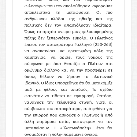
φιλοσόφων που τον ακολούθησαν- αφορούσε
αποκλειστικά τη μεταφυσική. Οι πιο
ανθρώπινοι κλάδοι της ηθικής και της
πολιτικής δεν τον απασχόλησαν ιδιαίτερα.
Όμως το αρχαίο όνειρο μιας φιλοσοφημένης
πόλης δεν ξεπερνιόταν εύκολα. Ο Πλωτίνος
έπεισε τον αυτοκράτορα Γαλλιηνό (253-268)
να ανακαινίσει μια ερειπωμένη πόλη της
Καμπανίας, να ορίσει τους νόμους της
σύμφωνα με όσα θεσπίζει ο Πλάτων στο
ομώνυμο διάλογο και να την προσφέρει σε
όσους θέλουν να ζήσουν το πλατωνικό
ιδανικό. Ο ίδιος υποσχέθηκε ότι θα μετακόμιζε
μαζί με φίλους και οπαδούς. Το σχέδιο
φαινόταν να τίθεται σε εφαρμογή. Ωστόσο,
ναυάγησε την τελευταία στιγμή, γιατί οι
σύμβουλοι του αυτοκράτορα, από φθόνο για
την επιρροή που ασκούσε ο Πλωτίνος ή από
άλλη παρόμοια αιτία, κατάφεραν να τον
μεταπείσουν. Η «Πλατωνόπολη» -έτσι θα
ονομαζόταν η πόλη- παρέμεινε όνειρο.