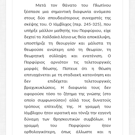
Μετά τον θάνατο του Πλωτίνου
ξέσπασε μια σημαντική διαφωνία ανάμεσα
στους δύο σπουδαιότερους συνεχιστές της
σκέψης του. Ο Ιάμβλιχος (περ. 245-325), που
υπήρξε μάλλον μαθητής του Πορφύριου, είχε
δεχτεί τα
Χαλδαϊκὰ λόγια
ως θεία αποκάλυψη,
υποστήριζε τη
θεουργίαν
και μάλιστα τη
θεωρούσε ανώτερη από τη
θεωρίαν
, τη
θεωρητική σύλληψη και ενατένιση. Ο
Πορφύριος αρνιόταν τις τελετουργικές
μορφές θέωσης. Πίστευε ότι η θέωση
επιτυγχάνεται με τη σταδιακή κατανόηση και
δεν επιδέχεται τελετουργικές
βραχυκυκλώσεις. Η διαφωνία τους δεν
αφορούσε τόσο το ζήτημα της γνώσης (στο
οποίο συμφωνούσαν) αλλά τους δυνατούς
τρόπους επίτευξής της. Η γραμμή του
Ιάμβλιχου ήταν ιερατική και τόνιζε την εγγενή
δύναμη των θρησκευτικών συμβόλων. Η
γραμμή του Πορφύριου ήταν
ορθολογικότερη, όπως άλλωστε και η