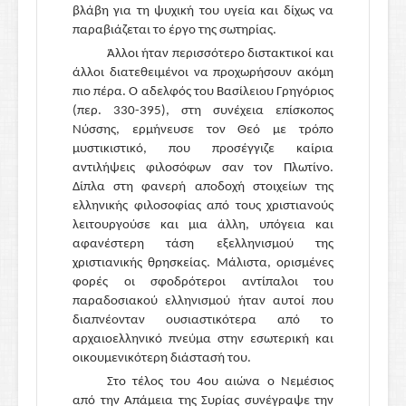
βλάβη για τη ψυχική του υγεία και δίχως να
παραβιάζεται το έργο της σωτηρίας.
Άλλοι ήταν περισσότερο διστακτικοί και
άλλοι διατεθειμένοι να προχωρήσουν ακόμη
πιο πέρα. Ο αδελφός του Βασίλειου Γρηγόριος
(περ. 330-395), στη συνέχεια επίσκοπος
Νύσσης, ερμήνευσε τον Θεό με τρόπο
μυστικιστικό, που προσέγγιζε καίρια
αντιλήψεις φιλοσόφων σαν τον Πλωτίνο.
Δίπλα στη φανερή αποδοχή στοιχείων της
ελληνικής φιλοσοφίας από τους χριστιανούς
λειτουργούσε και μια άλλη, υπόγεια και
αφανέστερη τάση εξελληνισμού της
χριστιανικής θρησκείας. Μάλιστα, ορισμένες
φορές οι σφοδρότεροι αντίπαλοι του
παραδοσιακού ελληνισμού ήταν αυτοί που
διαπνέονταν ουσιαστικότερα από το
αρχαιοελληνικό πνεύμα στην εσωτερική και
οικουμενικότερη διάστασή του.
Στο τέλος του 4ου αιώνα ο Νεμέσιος
από την Απάμεια της Συρίας συνέγραψε την