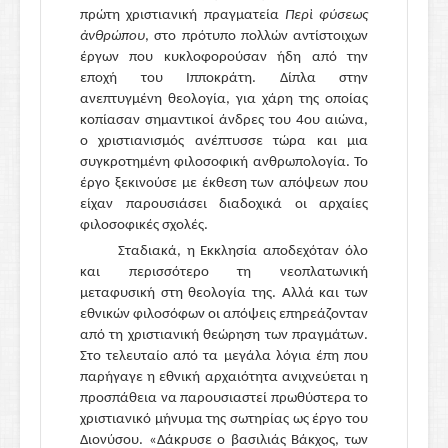
πρώτη χριστιανική πραγματεία
Περὶ φύσεως
ἀνθρώπου
, στο πρότυπο πολλών αντίστοιχων
έργων που κυκλοφορούσαν ήδη από την
εποχή του Ιπποκράτη. Δίπλα στην
ανεπτυγμένη θεολογία, για χάρη της οποίας
κοπίασαν σημαντικοί άνδρες του 4ου αιώνα,
ο χριστιανισμός ανέπτυσσε τώρα και μια
συγκροτημένη φιλοσοφική ανθρωπολογία. Το
έργο ξεκινούσε με έκθεση των απόψεων που
είχαν παρουσιάσει διαδοχικά οι αρχαίες
φιλοσοφικές σχολές.
Σταδιακά, η Εκκλησία αποδεχόταν όλο
και περισσότερο τη νεοπλατωνική
μεταφυσική στη θεολογία της. Αλλά και των
εθνικών φιλοσόφων οι απόψεις επηρεάζονταν
από τη χριστιανική θεώρηση των πραγμάτων.
Στο τελευταίο από τα μεγάλα λόγια έπη που
παρήγαγε η εθνική αρχαιότητα ανιχνεύεται η
προσπάθεια να παρουσιαστεί πρωθύστερα το
χριστιανικό μήνυμα της σωτηρίας ως έργο του
Διονύσου. «Δάκρυσε ο βασιλιάς Βάκχος, των