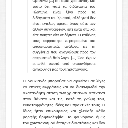
Ομολογώ […] ότι είμαι χριστιανός. Και
τούτο όχι γιατί τα διδάγματα του
Πλάτωνα είναι ξένα προς τα
διδάγματα του Χριστού, αλλά γιατί δεν
είναι εντελώς όμοια, όπως ούτε των
άλλων συγγραφέων, είτε είναι στωικοί
είτε ποιητές είτε οτιδήποτε. Ο καθένας
τους εκφράστηκε περιορισμένα και
αποσπασματικά, ανάλογα με τη
συγγένεια που αναγνώρισε προς τον
σπερματικό θείο λόγο. […] Όσα έχουν
ειπωθεί σωστά από οποιονδήποτε
ανήκουν σε μας τους χριστιανούς.
Ο Λουκιανός μπορούσε να αρκείται σε λίγες
καυστικές εκφράσεις και να διακωμωδεί την
ακατανόητη στάση των χριστιανών απέναντι
στον θάνατο και τις, κατά τη γνώμη του,
ευκαταφρόνητες ιδέες και πρακτικές τους. Ο
ίδιος ήταν επικούρειος και χλεύαζε κάθε
μορφής θρησκοληψία. Το φαινόμενο όμως
του χριστιανισμού έπαιρνε διαστάσεις και δεν