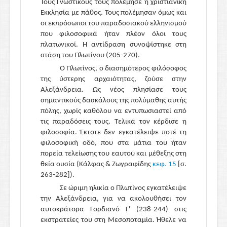
Τους Γνωστικούς τούς πολέμησε η χριστιανική
Εκκλησία με πάθος. Τους πολέμησαν όμως και
οι εκπρόσωποι του παραδοσιακού ελληνισμού
που φιλοσοφικά ήταν πλέον όλοι τους
πλατωνικοί. Η αντίδραση συνοψίστηκε στη
στάση του Πλωτίνου (205-270).
Ο Πλωτίνος, ο διασημότερος φιλόσοφος
της ύστερης αρχαιότητας, ζούσε στην
Αλεξάνδρεια. Ως νέος πλησίασε τους
σημαντικούς δασκάλους της πολύμαθης αυτής
πόλης, χωρίς καθόλου να εντυπωσιαστεί από
τις παραδόσεις τους. Τελικά τον κέρδισε η
φιλοσοφία. Έκτοτε δεν εγκατέλειψε ποτέ τη
φιλοσοφική οδό, που στα μάτια του ήταν
πορεία τελείωσης του εαυτού και μέθεξης στη
θεία ουσία (Κάλφας & Ζωγραφίδης
κεφ. 15
[σ.
263-282]).
Σε ώριμη ηλικία ο Πλωτίνος εγκατέλειψε
την Αλεξάνδρεια, για να ακολουθήσει τον
αυτοκράτορα Γορδιανό Γ' (238-244) στις
εκστρατείες του στη Μεσοποταμία. Ήθελε να