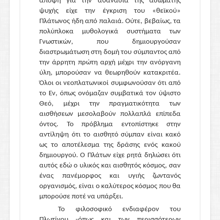
άποψη για την αθανασία της ασώματης
ψυχής είχε την έγκριση του «θεϊκού»
Πλάτωνος ήδη από παλαιά. Ούτε, βεβαίως, τα
πολύπλοκα μυθολογικά συστήματα των
Γνωστικών, που δημιουργούσαν
διαστρωμάτωση στη δομή του σύμπαντος από
την άρρητη πρώτη αρχή μέχρι την ανόργανη
ύλη, μπορούσαν να θεωρηθούν κατακριτέα.
Όλοι οι νεοπλατωνικοί συμφωνούσαν ότι από
το Εν, όπως ονόμαζαν συμβατικά τον ύψιστο
Θεό, μέχρι την πραγματικότητα των
αισθήσεων μεσολαβούν πολλαπλά επίπεδα
όντος. Το πρόβλημα εντοπίστηκε στην
αντίληψη ότι το αισθητό σύμπαν είναι κακό
ως το αποτέλεσμα της δράσης ενός κακού
δημιουργού. Ο Πλάτων είχε ρητά δηλώσει ότι
αυτός εδώ ο υλικός και αισθητός κόσμος, σαν
ένας πανέμορφος και υγιής ζωντανός
οργανισμός, είναι ο καλύτερος κόσμος που θα
μπορούσε ποτέ να υπάρξει.
Το φιλοσοφικό ενδιαφέρον του
Πλωτίνου -όπως και των περισσότερων