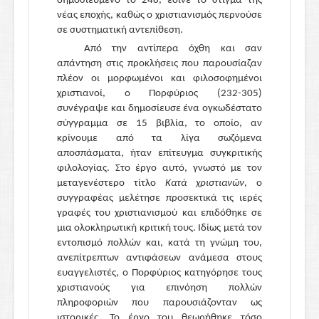
δημοσιευμένο το 248, έδινε το στίγμα της
νέας εποχής, καθώς ο χριστιανισμός περνούσε
σε συστηματική αντεπίθεση.
Από την αντίπερα όχθη και σαν
απάντηση στις προκλήσεις που παρουσίαζαν
πλέον οι μορφωμένοι και φιλοσοφημένοι
χριστιανοί, ο Πορφύριος (232-305)
συνέγραψε και δημοσίευσε ένα ογκωδέστατο
σύγγραμμα σε 15 βιβλία, το οποίο, αν
κρίνουμε από τα λίγα σωζόμενα
αποσπάσματα, ήταν επίτευγμα συγκριτικής
φιλολογίας. Στο έργο αυτό, γνωστό με τον
μεταγενέστερο τίτλο
Κατὰ χριστιανῶν
, ο
συγγραφέας μελέτησε προσεκτικά τις ιερές
γραφές του χριστιανισμού και επιδόθηκε σε
μια ολοκληρωτική κριτική τους. Ιδίως μετά τον
εντοπισμό πολλών και, κατά τη γνώμη του,
ανεπίτρεπτων αντιφάσεων ανάμεσα στους
ευαγγελιστές, ο Πορφύριος κατηγόρησε τους
χριστιανούς για επινόηση πολλών
πληροφοριών που παρουσιάζονταν ως
ιστορικές. Το έργο του θεωρήθηκε τόσο