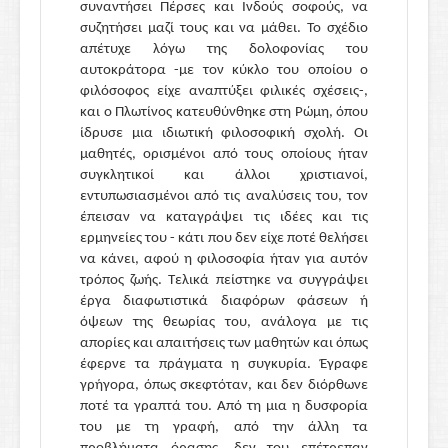
συναντήσει Πέρσες και Ινδούς σοφούς, να
συζητήσει μαζί τους και να μάθει. Το σχέδιο
απέτυχε λόγω της δολοφονίας του
αυτοκράτορα -με τον κύκλο του οποίου ο
φιλόσοφος είχε αναπτύξει φιλικές σχέσεις-,
και ο Πλωτίνος κατευθύνθηκε στη Ρώμη, όπου
ίδρυσε μια ιδιωτική φιλοσοφική σχολή. Οι
μαθητές, ορισμένοι από τους οποίους ήταν
συγκλητικοί και άλλοι χριστιανοί,
εντυπωσιασμένοι από τις αναλύσεις του, τον
έπεισαν να καταγράψει τις ιδέες και τις
ερμηνείες του - κάτι που δεν είχε ποτέ θελήσει
να κάνει, αφού η φιλοσοφία ήταν για αυτόν
τρόπος ζωής. Τελικά πείστηκε να συγγράψει
έργα διαφωτιστικά διαφόρων φάσεων ή
όψεων της θεωρίας του, ανάλογα με τις
απορίες και απαιτήσεις των μαθητών και όπως
έφερνε τα πράγματα η συγκυρία. Έγραφε
γρήγορα, όπως σκεφτόταν, και δεν διόρθωνε
ποτέ τα γραπτά του. Από τη μια η δυσφορία
του με τη γραφή, από την άλλη τα