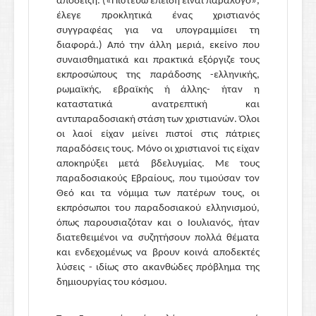
απόδειξη. («Πιστεύω επειδή είναι παράλογο»,
έλεγε προκλητικά ένας χριστιανός
συγγραφέας για να υπογραμμίσει τη
διαφορά.) Από την άλλη μεριά, εκείνο που
συναισθηματικά και πρακτικά εξόργιζε τους
εκπροσώπους της παράδοσης -ελληνικής,
ρωμαϊκής, εβραϊκής ή άλλης- ήταν η
καταστατικά ανατρεπτική και
αντιπαραδοσιακή στάση των χριστιανών. Όλοι
οι λαοί είχαν μείνει πιστοί στις πάτριες
παραδόσεις τους. Μόνο οι χριστιανοί τις είχαν
αποκηρύξει μετά βδελυγμίας. Με τους
παραδοσιακούς Εβραίους, που τιμούσαν τον
Θεό και τα νόμιμα των πατέρων τους, οι
εκπρόσωποι του παραδοσιακού ελληνισμού,
όπως παρουσιαζόταν και ο Ιουλιανός, ήταν
διατεθειμένοι να συζητήσουν πολλά θέματα
και ενδεχομένως να βρουν κοινά αποδεκτές
λύσεις - ιδίως στο ακανθώδες πρόβλημα της
δημιουργίας του κόσμου.