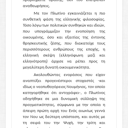
προβλήματα όρασης, δεν του επέτρεπαν
αναθεωρήσεις.
Με τον Πλωτίνο εγκαινιάζεται η πιο
συνθετική φάση της ελληνικής φιλοσοφίας.
Τόσο λόγω των πολιτικών συνθηκών και ιδεών,
που υπογράμμιζαν την ενοποίηση της
οικουμένης, όσο και εξαιτίας της έντονης
θρησκευτικής ζέσης, που διακατείχε τους
περισσότερους ανθρώπους της εποχής, η
ελληνική σκέψη (ελληνόφωνη μαζί και
ελληνότροπη) άρχισε να ρέπει προς τη
μεγαλύτερη δυνατή οικουμενικότητα.
Ακολουθώντας ενοράσεις που είχαν
αναπτύξει προγενέστεροι στοχαστές -και
ιδίως ο νεοπυθαγόρειος Νουμήνιος, τον οποίο
κατηγορήθηκε ότι αντιγράφει-, ο Πλωτίνος
οδηγήθηκε σε μια δυναμική σύλληψη της
πραγματικότητας, σύμφωνα με την οποία η
άπειρη πρώτη αρχή του Ενός αιωνίως γεννά
τον Νου ως δεύτερη υπόσταση, και αυτός με
τη σειρά του την Ψυχή, την τρίτη και