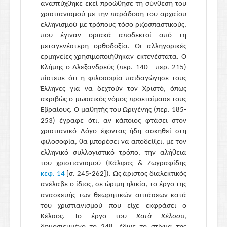
αναπτύχθηκε εκεί προώθησε τη σύνθεση του
χριστιανισμού με την παράδοση του αρχαίου
ελληνισμού με τρόπους τόσο ριζοσπαστικούς,
που έγιναν οριακά αποδεκτοί από τη
μεταγενέστερη ορθοδοξία. Οι αλληγορικές
ερμηνείες χρησιμοποιήθηκαν εκτενέστατα. Ο
Κλήμης ο Αλεξανδρεύς (περ. 140 - περ. 215)
πίστευε ότι η φιλοσοφία παιδαγώγησε τους
Έλληνες για να δεχτούν τον Χριστό, όπως
ακριβώς ο μωσαϊκός νόμος προετοίμασε τους
Εβραίους. Ο μαθητής του Ωριγένης (περ. 185-
253) έγραφε ότι, αν κάποιος φτάσει στον
χριστιανικό Λόγο έχοντας ήδη ασκηθεί στη
φιλοσοφία, θα μπορέσει να αποδείξει, με τον
ελληνικό συλλογιστικό τρόπο, την αλήθεια
του χριστιανισμού (Κάλφας & Ζωγραφίδης
κεφ. 14
[σ. 245-262]). Ως άριστος διαλεκτικός
ανέλαβε ο ίδιος, σε ώριμη ηλικία, το έργο της
ανασκευής των θεωρητικών αιτιάσεων κατά
του χριστιανισμού που είχε εκφράσει ο
Κέλσος. Το έργο του
Κατὰ Κέλσου
,