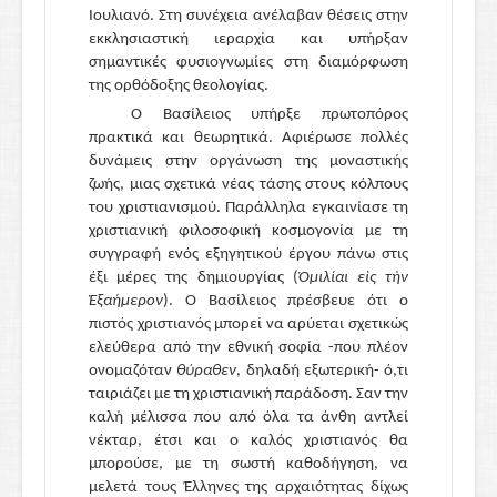
Ιουλιανό. Στη συνέχεια ανέλαβαν θέσεις στην
εκκλησιαστική ιεραρχία και υπήρξαν
σημαντικές φυσιογνωμίες στη διαμόρφωση
της ορθόδοξης θεολογίας.
Ο Βασίλειος υπήρξε πρωτοπόρος
πρακτικά και θεωρητικά. Αφιέρωσε πολλές
δυνάμεις στην οργάνωση της μοναστικής
ζωής, μιας σχετικά νέας τάσης στους κόλπους
του χριστιανισμού. Παράλληλα εγκαινίασε τη
χριστιανική φιλοσοφική κοσμογονία με τη
συγγραφή ενός εξηγητικού έργου πάνω στις
έξι μέρες της δημιουργίας (
Ὁμιλίαι εἰς τὴν
Ἑξαήμερον
). Ο Βασίλειος πρέσβευε ότι ο
πιστός χριστιανός μπορεί να αρύεται σχετικώς
ελεύθερα από την εθνική σοφία -που πλέον
ονομαζόταν
θύραθεν
, δηλαδή εξωτερική- ό,τι
ταιριάζει με τη χριστιανική παράδοση. Σαν την
καλή μέλισσα που από όλα τα άνθη αντλεί
νέκταρ, έτσι και ο καλός χριστιανός θα
μπορούσε, με τη σωστή καθοδήγηση, να
μελετά τους Έλληνες της αρχαιότητας δίχως