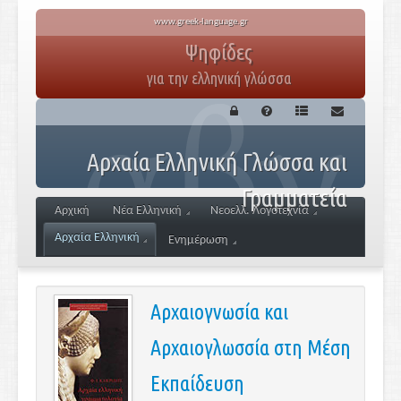
www.greek-language.gr
Ψηφίδες
για την ελληνική γλώσσα
Αρχαία Ελληνική Γλώσσα και
Γραμματεία
Αρχική
Νέα Ελληνική
Νεοελλ. Λογοτεχνία
Αρχαία Ελληνική
Ενημέρωση
Αρχαιογνωσία και
Αρχαιογλωσσία στη Μέση
Εκπαίδευση