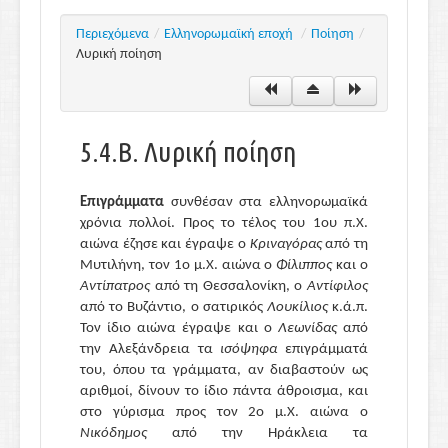
Περιεχόμενα
/
Ελληνορωμαϊκή εποχή
/
Ποίηση
/
Λυρική ποίηση
5.4.Β. Λυρική ποίηση
Επιγράμματα
συνθέσαν στα ελληνορωμαϊκά
χρόνια πολλοί. Προς το τέλος του 1ου π.Χ.
αιώνα έζησε και έγραψε ο
Κριναγόρας
από τη
Μυτιλήνη, τον 1ο μ.Χ. αιώνα ο
Φίλιππος
και ο
Αντίπατρος
από τη Θεσσαλονίκη, ο
Αντίφιλος
από το Βυζάντιο, ο σατιρικός
Λουκίλιος
κ.ά.π.
Τον ίδιο αιώνα έγραψε και ο
Λεωνίδας
από
την Αλεξάνδρεια τα
ισόψηφα
επιγράμματά
του, όπου τα γράμματα, αν διαβαστούν ως
αριθμοί, δίνουν το ίδιο πάντα άθροισμα, και
στο γύρισμα προς τον 2ο μ.Χ. αιώνα ο
Νικόδημος
από την Ηράκλεια τα