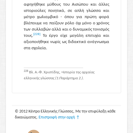
αφηγήθηκε μύθους του Αισώπου και άλλες
ιστοριούλες ποιητικά, σε απλή γλώσσα και
μέτρο χωλιαμβικό - όπου για πρώτη φορά
βλέπουμε να παίζουν ρόλο όχι μόνο ο χρόνος
των συλλαβών αλλά και ο δυναμικός τονισμός
[228]
τους.
Το έργο είχε μεγάλη επιτυχία και
αξιοποιήθηκε νωρίς ως διδακτικό ανάγνωσμα
στα σχολεία.
228
Βλ. Α.-Φ. Χριστίδης,
>
Ιστορία της αρχαίας
ελληνικής γλώσσας
(1:Παράρτημα 2.)
.
© 2012 Κέντρο Ελληνικής Γλώσσας, Με την επιφύλαξη κάθε
δικαιώματος.
Επιστροφή στην αρχή ↑