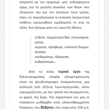
ελάχιστη με τον ορφισμό· μας ενδιαφέρουν
όμως για τη μεγάλη ποικιλία των θεών που
εξυμνούν και για τον ποιητικό τους τρόπο,
όπου τα παραδοσιακά ή νεόκοπα λατρευτικά
επίθετα ακολουθούν αραδιαστά το ένα το
άλλο. Ένα δείγμα από τον ύμνο
Εἰς Φύσιν
:
Ὦ Φύσι, παμμήτειρα θεά, πολυμήχανε
μῆτερ,
οὐρανία, πρέσβειρα, πολύκτιτε δαῖμον,
ἄνασσα,
πανδαμάτωρ, ἀδάμαστε,
κυβερνήτειρα…
Από τα άλλα
λυρικά έργα
της
Ελληνορωμαϊκής εποχής αξιομνημόνευτα
είναι τα ψευδεπίγραφα
Ανακρεόντεια
, μια
συλλογή από εξήντα λιανοτράγουδα, όπου
εγκωμιάζονται, με τον τρόπο του Ανακρέοντα,
οι χαρές της ζωής. Πιο σημαντικοί για μας οι
Αἰσώπειοι μυθίαμβοι
ενός ελληνοθρεμμένου
Ρωμαίου, του
Βάβριου
, που γύρω στα 100 μ.Χ.