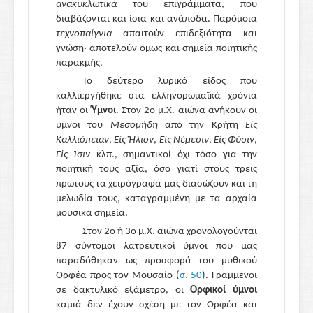
ανακυκλωτικά
του επιγράμματα, που
διαβάζονται και ίσια και ανάποδα. Παρόμοια
τεχνοπαίγνια
απαιτούν επιδεξιότητα και
γνώση· αποτελούν όμως και σημεία ποιητικής
παρακμής.
Το δεύτερο λυρικό είδος που
καλλιεργήθηκε στα ελληνορωμαϊκά χρόνια
ήταν οι
Ύμνοι
. Στον 2ο μ.Χ. αιώνα ανήκουν οι
ύμνοι του
Μεσομήδη
από την Κρήτη
Εἰς
Καλλιόπειαν
,
Εἰς Ἥλιον
,
Εἰς Νέμεσιν
,
Εἰς Φύσιν
,
Εἰς Ἶσιν
κλπ., σημαντικοί όχι τόσο για την
ποιητική τους αξία, όσο γιατί στους τρεις
πρώτους τα χειρόγραφα μας διασώζουν και τη
μελωδία τους, καταγραμμένη με τα αρχαία
μουσικά σημεία.
Στον 2ο ή 3ο μ.Χ. αιώνα χρονολογούνται
87 σύντομοι λατρευτικοί ύμνοι που μας
παραδόθηκαν ως προσφορά του μυθικού
Ορφέα προς τον Μουσαίο (
σ. 50
). Γραμμένοι
σε δακτυλικό εξάμετρο, οι
Ορφικοί ύμνοι
καμιά δεν έχουν σχέση με τον Ορφέα και